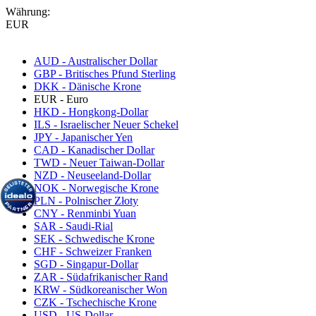
Währung:
EUR
AUD - Australischer Dollar
GBP - Britisches Pfund Sterling
DKK - Dänische Krone
EUR - Euro
HKD - Hongkong-Dollar
ILS - Israelischer Neuer Schekel
JPY - Japanischer Yen
CAD - Kanadischer Dollar
TWD - Neuer Taiwan-Dollar
NZD - Neuseeland-Dollar
NOK - Norwegische Krone
PLN - Polnischer Złoty
CNY - Renminbi Yuan
SAR - Saudi-Rial
SEK - Schwedische Krone
CHF - Schweizer Franken
SGD - Singapur-Dollar
ZAR - Südafrikanischer Rand
KRW - Südkoreanischer Won
CZK - Tschechische Krone
USD - US-Dollar