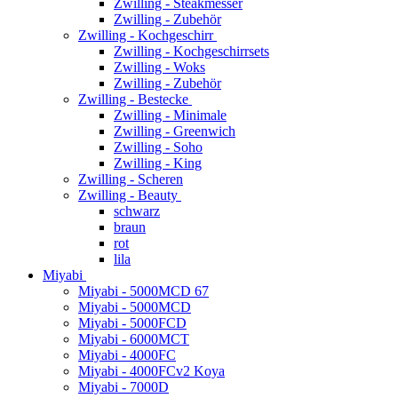
Zwilling - Steakmesser
Zwilling - Zubehör
Zwilling - Kochgeschirr
Zwilling - Kochgeschirrsets
Zwilling - Woks
Zwilling - Zubehör
Zwilling - Bestecke
Zwilling - Minimale
Zwilling - Greenwich
Zwilling - Soho
Zwilling - King
Zwilling - Scheren
Zwilling - Beauty
schwarz
braun
rot
lila
Miyabi
Miyabi - 5000MCD 67
Miyabi - 5000MCD
Miyabi - 5000FCD
Miyabi - 6000MCT
Miyabi - 4000FC
Miyabi - 4000FCv2 Koya
Miyabi - 7000D