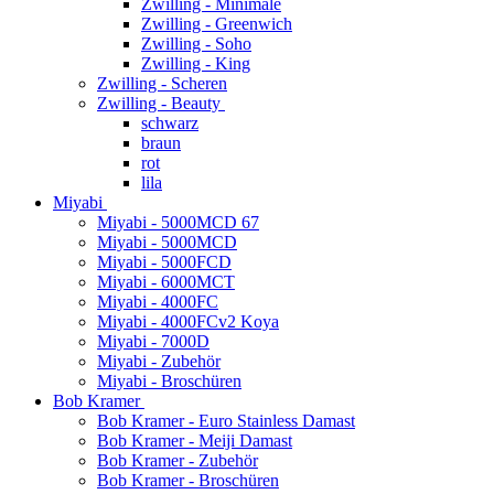
Zwilling - Minimale
Zwilling - Greenwich
Zwilling - Soho
Zwilling - King
Zwilling - Scheren
Zwilling - Beauty
schwarz
braun
rot
lila
Miyabi
Miyabi - 5000MCD 67
Miyabi - 5000MCD
Miyabi - 5000FCD
Miyabi - 6000MCT
Miyabi - 4000FC
Miyabi - 4000FCv2 Koya
Miyabi - 7000D
Miyabi - Zubehör
Miyabi - Broschüren
Bob Kramer
Bob Kramer - Euro Stainless Damast
Bob Kramer - Meiji Damast
Bob Kramer - Zubehör
Bob Kramer - Broschüren