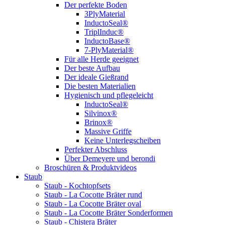
Der perfekte Boden
3PlyMaterial
InductoSeal®
TriplInduc®
InductoBase®
7-PlyMaterial®
Für alle Herde geeignet
Der beste Aufbau
Der ideale Gießrand
Die besten Materialien
Hygienisch und pflegeleicht
InductoSeal®
Silvinox®
Brinox®
Massive Griffe
Keine Unterlegscheiben
Perfekter Abschluss
Über Demeyere und berondi
Broschüren & Produktvideos
Staub
Staub - Kochtopfsets
Staub - La Cocotte Bräter rund
Staub - La Cocotte Bräter oval
Staub - La Cocotte Bräter Sonderformen
Staub - Chistera Bräter