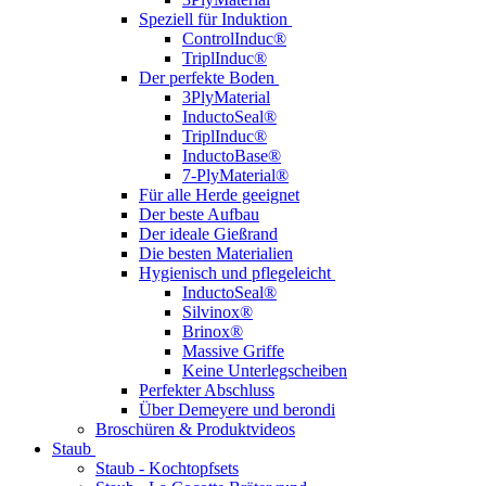
Speziell für Induktion
ControlInduc®
TriplInduc®
Der perfekte Boden
3PlyMaterial
InductoSeal®
TriplInduc®
InductoBase®
7-PlyMaterial®
Für alle Herde geeignet
Der beste Aufbau
Der ideale Gießrand
Die besten Materialien
Hygienisch und pflegeleicht
InductoSeal®
Silvinox®
Brinox®
Massive Griffe
Keine Unterlegscheiben
Perfekter Abschluss
Über Demeyere und berondi
Broschüren & Produktvideos
Staub
Staub - Kochtopfsets