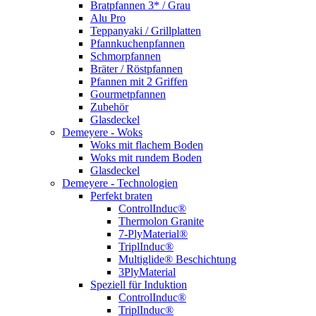
Bratpfannen 3* / Grau
Alu Pro
Teppanyaki / Grillplatten
Pfannkuchenpfannen
Schmorpfannen
Bräter / Röstpfannen
Pfannen mit 2 Griffen
Gourmetpfannen
Zubehör
Glasdeckel
Demeyere - Woks
Woks mit flachem Boden
Woks mit rundem Boden
Glasdeckel
Demeyere - Technologien
Perfekt braten
ControlInduc®
Thermolon Granite
7-PlyMaterial®
TriplInduc®
Multiglide® Beschichtung
3PlyMaterial
Speziell für Induktion
ControlInduc®
TriplInduc®