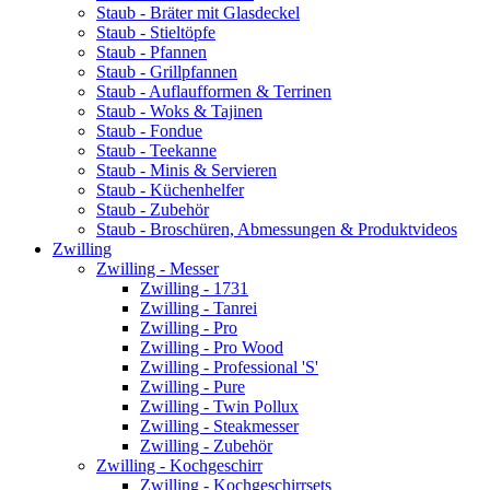
Staub - Bräter mit Glasdeckel
Staub - Stieltöpfe
Staub - Pfannen
Staub - Grillpfannen
Staub - Auflaufformen & Terrinen
Staub - Woks & Tajinen
Staub - Fondue
Staub - Teekanne
Staub - Minis & Servieren
Staub - Küchenhelfer
Staub - Zubehör
Staub - Broschüren, Abmessungen & Produktvideos
Zwilling
Zwilling - Messer
Zwilling - 1731
Zwilling - Tanrei
Zwilling - Pro
Zwilling - Pro Wood
Zwilling - Professional 'S'
Zwilling - Pure
Zwilling - Twin Pollux
Zwilling - Steakmesser
Zwilling - Zubehör
Zwilling - Kochgeschirr
Zwilling - Kochgeschirrsets