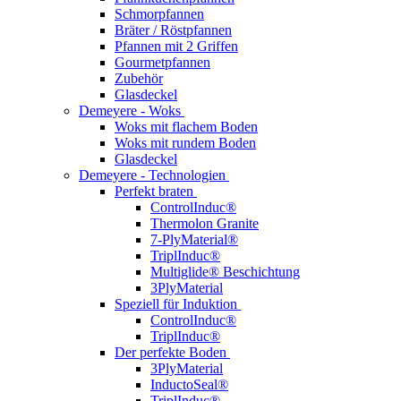
Schmorpfannen
Bräter / Röstpfannen
Pfannen mit 2 Griffen
Gourmetpfannen
Zubehör
Glasdeckel
Demeyere - Woks
Woks mit flachem Boden
Woks mit rundem Boden
Glasdeckel
Demeyere - Technologien
Perfekt braten
ControlInduc®
Thermolon Granite
7-PlyMaterial®
TriplInduc®
Multiglide® Beschichtung
3PlyMaterial
Speziell für Induktion
ControlInduc®
TriplInduc®
Der perfekte Boden
3PlyMaterial
InductoSeal®
TriplInduc®