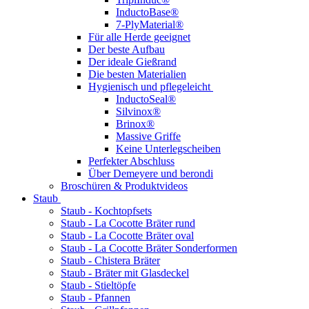
InductoBase®
7-PlyMaterial®
Für alle Herde geeignet
Der beste Aufbau
Der ideale Gießrand
Die besten Materialien
Hygienisch und pflegeleicht
InductoSeal®
Silvinox®
Brinox®
Massive Griffe
Keine Unterlegscheiben
Perfekter Abschluss
Über Demeyere und berondi
Broschüren & Produktvideos
Staub
Staub - Kochtopfsets
Staub - La Cocotte Bräter rund
Staub - La Cocotte Bräter oval
Staub - La Cocotte Bräter Sonderformen
Staub - Chistera Bräter
Staub - Bräter mit Glasdeckel
Staub - Stieltöpfe
Staub - Pfannen