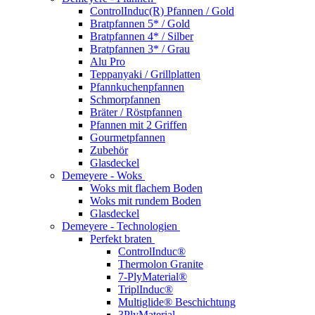
ControlInduc(R) Pfannen / Gold
Bratpfannen 5* / Gold
Bratpfannen 4* / Silber
Bratpfannen 3* / Grau
Alu Pro
Teppanyaki / Grillplatten
Pfannkuchenpfannen
Schmorpfannen
Bräter / Röstpfannen
Pfannen mit 2 Griffen
Gourmetpfannen
Zubehör
Glasdeckel
Demeyere - Woks
Woks mit flachem Boden
Woks mit rundem Boden
Glasdeckel
Demeyere - Technologien
Perfekt braten
ControlInduc®
Thermolon Granite
7-PlyMaterial®
TriplInduc®
Multiglide® Beschichtung
3PlyMaterial