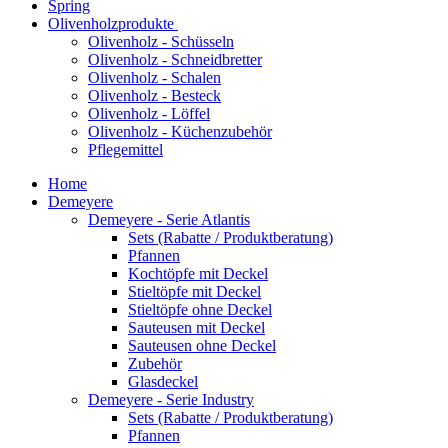
Spring
Olivenholzprodukte
Olivenholz - Schüsseln
Olivenholz - Schneidbretter
Olivenholz - Schalen
Olivenholz - Besteck
Olivenholz - Löffel
Olivenholz - Küchenzubehör
Pflegemittel
Home
Demeyere
Demeyere - Serie Atlantis
Sets (Rabatte / Produktberatung)
Pfannen
Kochtöpfe mit Deckel
Stieltöpfe mit Deckel
Stieltöpfe ohne Deckel
Sauteusen mit Deckel
Sauteusen ohne Deckel
Zubehör
Glasdeckel
Demeyere - Serie Industry
Sets (Rabatte / Produktberatung)
Pfannen