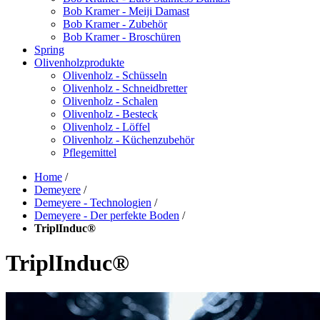
Bob Kramer - Meiji Damast
Bob Kramer - Zubehör
Bob Kramer - Broschüren
Spring
Olivenholzprodukte
Olivenholz - Schüsseln
Olivenholz - Schneidbretter
Olivenholz - Schalen
Olivenholz - Besteck
Olivenholz - Löffel
Olivenholz - Küchenzubehör
Pflegemittel
Home
/
Demeyere
/
Demeyere - Technologien
/
Demeyere - Der perfekte Boden
/
TriplInduc®
TriplInduc®