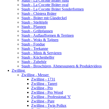
Staub - La Cocotte Bräter rund
Staub - La Cocotte Bräter oval
Staub - La Cocotte Bräter Sonderformen
Staub - Chistera Bräter
Staub - Bräter mit Glasdeckel
Staub - Stieltöpfe
Staub - Pfannen
Staub - Grillpfannen
Staub - Auflaufformen & Terrinen
Staub - Woks & Tajinen
Staub - Fondue
Staub - Teekanne
Staub - Minis & Servieren
Staub - Küchenhelfer
Staub - Zubehör
Staub - Broschüren, Abmessungen & Produktvideos
Zwilling
Zwilling - Messer
Zwilling - 1731
Zwilling - Tanrei
Zwilling - Pro
Zwilling - Pro Wood
Zwilling - Professional 'S'
Zwilling - Pure
Zwilling - Twin Pollux