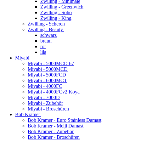
Zwilling - Minimale
Zwilling - Greenwich
Zwilling - Soho
Zwilling - King
Zwilling - Scheren
Zwilling - Beauty
schwarz
braun
rot
lila
Miyabi
Miyabi - 5000MCD 67
Miyabi - 5000MCD
Miyabi - 5000FCD
Miyabi - 6000MCT
Miyabi - 4000FC
Miyabi - 4000FCv2 Koya
Miyabi - 7000D
Miyabi - Zubehör
Miyabi - Broschüren
Bob Kramer
Bob Kramer - Euro Stainless Damast
Bob Kramer - Meiji Damast
Bob Kramer - Zubehör
Bob Kramer - Broschüren