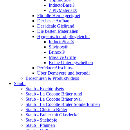
InductoBase®
7-PlyMaterial®
Für alle Herde geeignet
Der beste Aufbau
Der ideale Gießrand
Die besten Materialien
Hygienisch und pflegeleicht
InductoSeal®
Silvinox®
Brinox®
Massive Griffe
Keine Unterlegscheiben
Perfekter Abschluss
Über Demeyere und berondi
Broschüren & Produktvideos
Staub
Staub - Kochtopfsets
Staub - La Cocotte Bräter rund
Staub - La Cocotte Bräter oval
Staub - La Cocotte Bräter Sonderformen
Staub - Chistera Bräter
Staub - Bräter mit Glasdeckel
Staub - Stieltöpfe
Staub - Pfannen