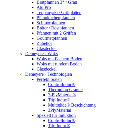
Bratpfannen 3* / Grau
Alu Pro
Teppanyaki / Grillplatten
Pfannkuchenpfannen
Schmorpfannen
Bräter / Röstpfannen
Pfannen mit 2 Griffen
Gourmetpfannen
Zubehör
Glasdeckel
Demeyere - Woks
Woks mit flachem Boden
Woks mit rundem Boden
Glasdeckel
Demeyere - Technologien
Perfekt braten
ControlInduc®
Thermolon Granite
7-PlyMaterial®
TriplInduc®
Multiglide® Beschichtung
3PlyMaterial
Speziell für Induktion
ControlInduc®
TriplInduc®