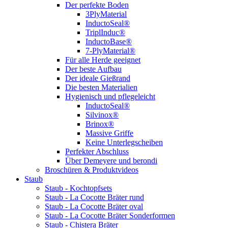
Der perfekte Boden
3PlyMaterial
InductoSeal®
TriplInduc®
InductoBase®
7-PlyMaterial®
Für alle Herde geeignet
Der beste Aufbau
Der ideale Gießrand
Die besten Materialien
Hygienisch und pflegeleicht
InductoSeal®
Silvinox®
Brinox®
Massive Griffe
Keine Unterlegscheiben
Perfekter Abschluss
Über Demeyere und berondi
Broschüren & Produktvideos
Staub
Staub - Kochtopfsets
Staub - La Cocotte Bräter rund
Staub - La Cocotte Bräter oval
Staub - La Cocotte Bräter Sonderformen
Staub - Chistera Bräter