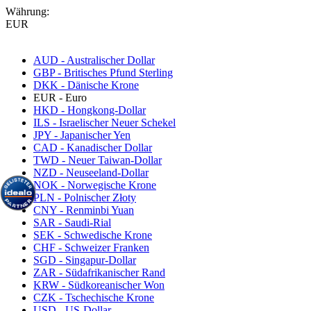
Währung:
EUR
AUD - Australischer Dollar
GBP - Britisches Pfund Sterling
DKK - Dänische Krone
EUR - Euro
HKD - Hongkong-Dollar
ILS - Israelischer Neuer Schekel
JPY - Japanischer Yen
CAD - Kanadischer Dollar
TWD - Neuer Taiwan-Dollar
NZD - Neuseeland-Dollar
NOK - Norwegische Krone
PLN - Polnischer Złoty
CNY - Renminbi Yuan
SAR - Saudi-Rial
SEK - Schwedische Krone
CHF - Schweizer Franken
SGD - Singapur-Dollar
ZAR - Südafrikanischer Rand
KRW - Südkoreanischer Won
CZK - Tschechische Krone
USD - US-Dollar