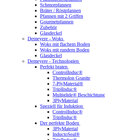
Schmorpfannen
Bräter / Röstpfannen
Pfannen mit 2 Griffen
Gourmetpfannen
Zubehör
Glasdeckel
Demeyere - Woks
Woks mit flachem Boden
Woks mit rundem Boden
Glasdeckel
Demeyere - Technologien
Perfekt braten
ControlInduc®
Thermolon Granite
7-PlyMaterial®
TriplInduc®
Multiglide® Beschichtung
3PlyMaterial
Speziell für Induktion
ControlInduc®
TriplInduc®
Der perfekte Boden
3PlyMaterial
InductoSeal®
TriplInduc®