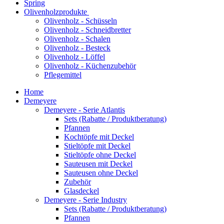
Spring
Olivenholzprodukte
Olivenholz - Schüsseln
Olivenholz - Schneidbretter
Olivenholz - Schalen
Olivenholz - Besteck
Olivenholz - Löffel
Olivenholz - Küchenzubehör
Pflegemittel
Home
Demeyere
Demeyere - Serie Atlantis
Sets (Rabatte / Produktberatung)
Pfannen
Kochtöpfe mit Deckel
Stieltöpfe mit Deckel
Stieltöpfe ohne Deckel
Sauteusen mit Deckel
Sauteusen ohne Deckel
Zubehör
Glasdeckel
Demeyere - Serie Industry
Sets (Rabatte / Produktberatung)
Pfannen