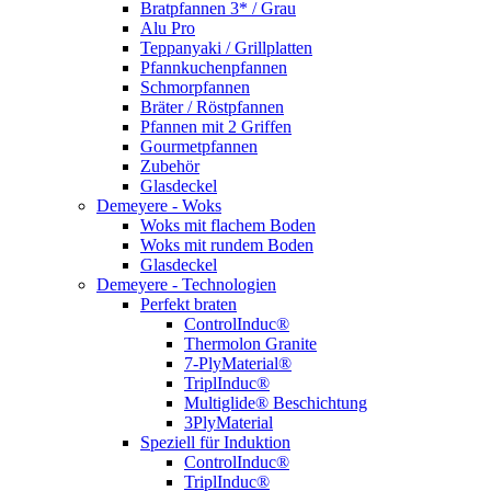
Bratpfannen 3* / Grau
Alu Pro
Teppanyaki / Grillplatten
Pfannkuchenpfannen
Schmorpfannen
Bräter / Röstpfannen
Pfannen mit 2 Griffen
Gourmetpfannen
Zubehör
Glasdeckel
Demeyere - Woks
Woks mit flachem Boden
Woks mit rundem Boden
Glasdeckel
Demeyere - Technologien
Perfekt braten
ControlInduc®
Thermolon Granite
7-PlyMaterial®
TriplInduc®
Multiglide® Beschichtung
3PlyMaterial
Speziell für Induktion
ControlInduc®
TriplInduc®