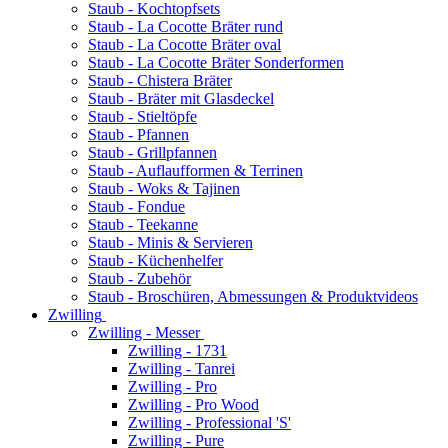
Staub - Kochtopfsets
Staub - La Cocotte Bräter rund
Staub - La Cocotte Bräter oval
Staub - La Cocotte Bräter Sonderformen
Staub - Chistera Bräter
Staub - Bräter mit Glasdeckel
Staub - Stieltöpfe
Staub - Pfannen
Staub - Grillpfannen
Staub - Auflaufformen & Terrinen
Staub - Woks & Tajinen
Staub - Fondue
Staub - Teekanne
Staub - Minis & Servieren
Staub - Küchenhelfer
Staub - Zubehör
Staub - Broschüren, Abmessungen & Produktvideos
Zwilling
Zwilling - Messer
Zwilling - 1731
Zwilling - Tanrei
Zwilling - Pro
Zwilling - Pro Wood
Zwilling - Professional 'S'
Zwilling - Pure