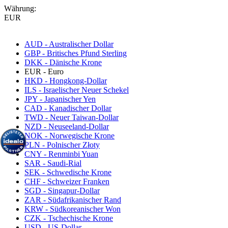
Währung:
EUR
AUD - Australischer Dollar
GBP - Britisches Pfund Sterling
DKK - Dänische Krone
EUR - Euro
HKD - Hongkong-Dollar
ILS - Israelischer Neuer Schekel
JPY - Japanischer Yen
CAD - Kanadischer Dollar
TWD - Neuer Taiwan-Dollar
NZD - Neuseeland-Dollar
NOK - Norwegische Krone
PLN - Polnischer Złoty
CNY - Renminbi Yuan
SAR - Saudi-Rial
SEK - Schwedische Krone
CHF - Schweizer Franken
SGD - Singapur-Dollar
ZAR - Südafrikanischer Rand
KRW - Südkoreanischer Won
CZK - Tschechische Krone
USD - US-Dollar