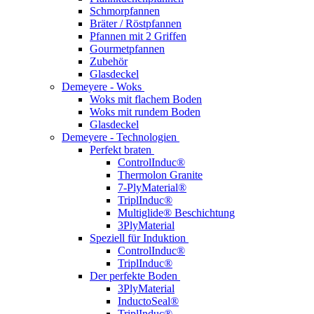
Schmorpfannen
Bräter / Röstpfannen
Pfannen mit 2 Griffen
Gourmetpfannen
Zubehör
Glasdeckel
Demeyere - Woks
Woks mit flachem Boden
Woks mit rundem Boden
Glasdeckel
Demeyere - Technologien
Perfekt braten
ControlInduc®
Thermolon Granite
7-PlyMaterial®
TriplInduc®
Multiglide® Beschichtung
3PlyMaterial
Speziell für Induktion
ControlInduc®
TriplInduc®
Der perfekte Boden
3PlyMaterial
InductoSeal®
TriplInduc®