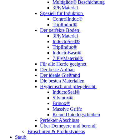
Multiglide® Beschichtung
3PlyMaterial
Speziell für Induktion
ControlInduc®
TriplInduc®
Der perfekte Boden
3PlyMaterial
InductoSeal®
TriplInduc®
InductoBase®
7-PlyMaterial®
Für alle Herde geeignet
Der beste Aufbau
Der ideale Gießrand
Die besten Materialien
Hygienisch und pflegeleicht
InductoSeal®
Silvinox®
Brinox®
Massive Griffe
Keine Unterlegscheiben
Perfekter Abschluss
Über Demeyere und berondi
Broschüren & Produktvideos
Staub