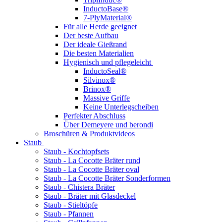
InductoBase®
7-PlyMaterial®
Für alle Herde geeignet
Der beste Aufbau
Der ideale Gießrand
Die besten Materialien
Hygienisch und pflegeleicht
InductoSeal®
Silvinox®
Brinox®
Massive Griffe
Keine Unterlegscheiben
Perfekter Abschluss
Über Demeyere und berondi
Broschüren & Produktvideos
Staub
Staub - Kochtopfsets
Staub - La Cocotte Bräter rund
Staub - La Cocotte Bräter oval
Staub - La Cocotte Bräter Sonderformen
Staub - Chistera Bräter
Staub - Bräter mit Glasdeckel
Staub - Stieltöpfe
Staub - Pfannen