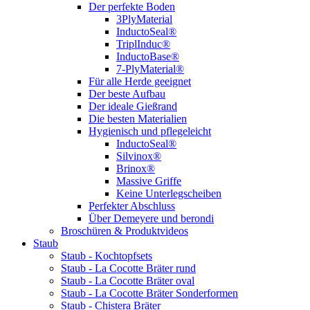
Der perfekte Boden
3PlyMaterial
InductoSeal®
TriplInduc®
InductoBase®
7-PlyMaterial®
Für alle Herde geeignet
Der beste Aufbau
Der ideale Gießrand
Die besten Materialien
Hygienisch und pflegeleicht
InductoSeal®
Silvinox®
Brinox®
Massive Griffe
Keine Unterlegscheiben
Perfekter Abschluss
Über Demeyere und berondi
Broschüren & Produktvideos
Staub
Staub - Kochtopfsets
Staub - La Cocotte Bräter rund
Staub - La Cocotte Bräter oval
Staub - La Cocotte Bräter Sonderformen
Staub - Chistera Bräter