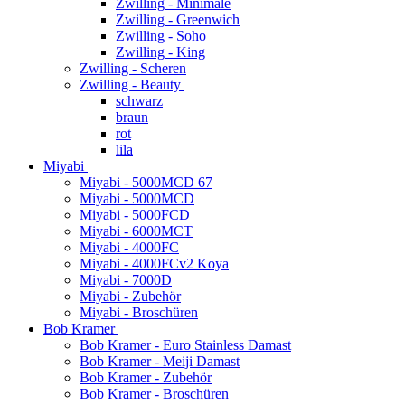
Zwilling - Minimale
Zwilling - Greenwich
Zwilling - Soho
Zwilling - King
Zwilling - Scheren
Zwilling - Beauty
schwarz
braun
rot
lila
Miyabi
Miyabi - 5000MCD 67
Miyabi - 5000MCD
Miyabi - 5000FCD
Miyabi - 6000MCT
Miyabi - 4000FC
Miyabi - 4000FCv2 Koya
Miyabi - 7000D
Miyabi - Zubehör
Miyabi - Broschüren
Bob Kramer
Bob Kramer - Euro Stainless Damast
Bob Kramer - Meiji Damast
Bob Kramer - Zubehör
Bob Kramer - Broschüren