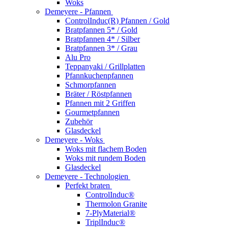
Woks
Demeyere - Pfannen
ControlInduc(R) Pfannen / Gold
Bratpfannen 5* / Gold
Bratpfannen 4* / Silber
Bratpfannen 3* / Grau
Alu Pro
Teppanyaki / Grillplatten
Pfannkuchenpfannen
Schmorpfannen
Bräter / Röstpfannen
Pfannen mit 2 Griffen
Gourmetpfannen
Zubehör
Glasdeckel
Demeyere - Woks
Woks mit flachem Boden
Woks mit rundem Boden
Glasdeckel
Demeyere - Technologien
Perfekt braten
ControlInduc®
Thermolon Granite
7-PlyMaterial®
TriplInduc®