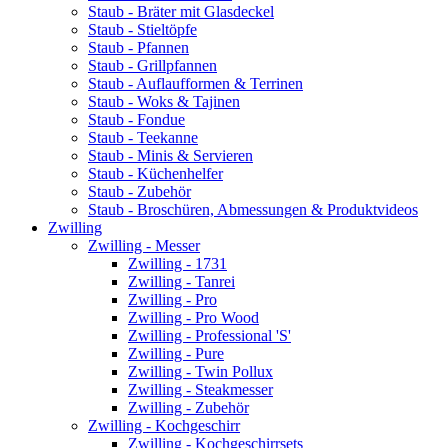
Staub - Bräter mit Glasdeckel
Staub - Stieltöpfe
Staub - Pfannen
Staub - Grillpfannen
Staub - Auflaufformen & Terrinen
Staub - Woks & Tajinen
Staub - Fondue
Staub - Teekanne
Staub - Minis & Servieren
Staub - Küchenhelfer
Staub - Zubehör
Staub - Broschüren, Abmessungen & Produktvideos
Zwilling
Zwilling - Messer
Zwilling - 1731
Zwilling - Tanrei
Zwilling - Pro
Zwilling - Pro Wood
Zwilling - Professional 'S'
Zwilling - Pure
Zwilling - Twin Pollux
Zwilling - Steakmesser
Zwilling - Zubehör
Zwilling - Kochgeschirr
Zwilling - Kochgeschirrsets