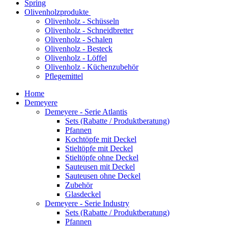
Spring
Olivenholzprodukte
Olivenholz - Schüsseln
Olivenholz - Schneidbretter
Olivenholz - Schalen
Olivenholz - Besteck
Olivenholz - Löffel
Olivenholz - Küchenzubehör
Pflegemittel
Home
Demeyere
Demeyere - Serie Atlantis
Sets (Rabatte / Produktberatung)
Pfannen
Kochtöpfe mit Deckel
Stieltöpfe mit Deckel
Stieltöpfe ohne Deckel
Sauteusen mit Deckel
Sauteusen ohne Deckel
Zubehör
Glasdeckel
Demeyere - Serie Industry
Sets (Rabatte / Produktberatung)
Pfannen