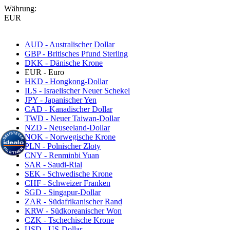
Währung:
EUR
AUD - Australischer Dollar
GBP - Britisches Pfund Sterling
DKK - Dänische Krone
EUR - Euro
HKD - Hongkong-Dollar
ILS - Israelischer Neuer Schekel
JPY - Japanischer Yen
CAD - Kanadischer Dollar
TWD - Neuer Taiwan-Dollar
NZD - Neuseeland-Dollar
NOK - Norwegische Krone
PLN - Polnischer Złoty
CNY - Renminbi Yuan
SAR - Saudi-Rial
SEK - Schwedische Krone
CHF - Schweizer Franken
SGD - Singapur-Dollar
ZAR - Südafrikanischer Rand
KRW - Südkoreanischer Won
CZK - Tschechische Krone
USD - US-Dollar