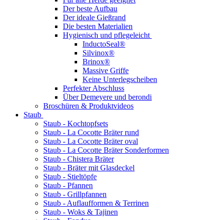
Der beste Aufbau
Der ideale Gießrand
Die besten Materialien
Hygienisch und pflegeleicht
InductoSeal®
Silvinox®
Brinox®
Massive Griffe
Keine Unterlegscheiben
Perfekter Abschluss
Über Demeyere und berondi
Broschüren & Produktvideos
Staub
Staub - Kochtopfsets
Staub - La Cocotte Bräter rund
Staub - La Cocotte Bräter oval
Staub - La Cocotte Bräter Sonderformen
Staub - Chistera Bräter
Staub - Bräter mit Glasdeckel
Staub - Stieltöpfe
Staub - Pfannen
Staub - Grillpfannen
Staub - Auflaufformen & Terrinen
Staub - Woks & Tajinen