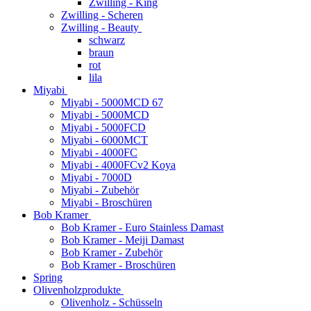
Zwilling - King
Zwilling - Scheren
Zwilling - Beauty
schwarz
braun
rot
lila
Miyabi
Miyabi - 5000MCD 67
Miyabi - 5000MCD
Miyabi - 5000FCD
Miyabi - 6000MCT
Miyabi - 4000FC
Miyabi - 4000FCv2 Koya
Miyabi - 7000D
Miyabi - Zubehör
Miyabi - Broschüren
Bob Kramer
Bob Kramer - Euro Stainless Damast
Bob Kramer - Meiji Damast
Bob Kramer - Zubehör
Bob Kramer - Broschüren
Spring
Olivenholzprodukte
Olivenholz - Schüsseln