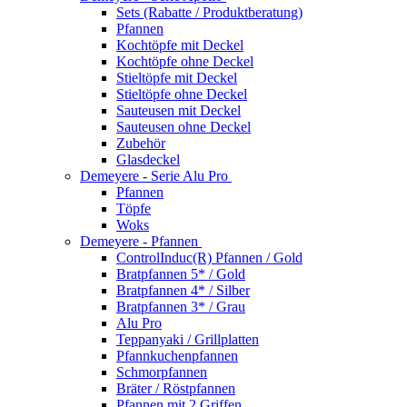
Sets (Rabatte / Produktberatung)
Pfannen
Kochtöpfe mit Deckel
Kochtöpfe ohne Deckel
Stieltöpfe mit Deckel
Stieltöpfe ohne Deckel
Sauteusen mit Deckel
Sauteusen ohne Deckel
Zubehör
Glasdeckel
Demeyere - Serie Alu Pro
Pfannen
Töpfe
Woks
Demeyere - Pfannen
ControlInduc(R) Pfannen / Gold
Bratpfannen 5* / Gold
Bratpfannen 4* / Silber
Bratpfannen 3* / Grau
Alu Pro
Teppanyaki / Grillplatten
Pfannkuchenpfannen
Schmorpfannen
Bräter / Röstpfannen
Pfannen mit 2 Griffen