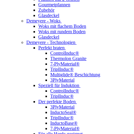
Gourmetpfannen
Zubehör
Glasdeckel
Demeyere - Woks
Woks mit flachem Boden
Woks mit rundem Boden
Glasdeckel
Demeyere - Technologien
Perfekt braten
ControlInduc®
Thermolon Granite
7-PlyMaterial®
TriplInduc®
Multiglide® Beschichtung
3PlyMaterial
Speziell für Induktion
ControlInduc®
TriplInduc®
Der perfekte Boden
3PlyMaterial
InductoSeal®
TriplInduc®
InductoBase®
7-PlyMaterial®
Für alle Herde geeignet