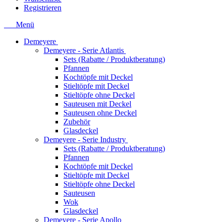
Registrieren
Menü
Demeyere
Demeyere - Serie Atlantis
Sets (Rabatte / Produktberatung)
Pfannen
Kochtöpfe mit Deckel
Stieltöpfe mit Deckel
Stieltöpfe ohne Deckel
Sauteusen mit Deckel
Sauteusen ohne Deckel
Zubehör
Glasdeckel
Demeyere - Serie Industry
Sets (Rabatte / Produktberatung)
Pfannen
Kochtöpfe mit Deckel
Stieltöpfe mit Deckel
Stieltöpfe ohne Deckel
Sauteusen
Wok
Glasdeckel
Demeyere - Serie Apollo