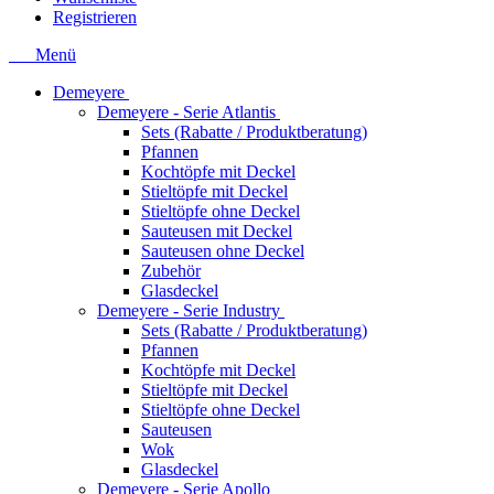
Registrieren
Menü
Demeyere
Demeyere - Serie Atlantis
Sets (Rabatte / Produktberatung)
Pfannen
Kochtöpfe mit Deckel
Stieltöpfe mit Deckel
Stieltöpfe ohne Deckel
Sauteusen mit Deckel
Sauteusen ohne Deckel
Zubehör
Glasdeckel
Demeyere - Serie Industry
Sets (Rabatte / Produktberatung)
Pfannen
Kochtöpfe mit Deckel
Stieltöpfe mit Deckel
Stieltöpfe ohne Deckel
Sauteusen
Wok
Glasdeckel
Demeyere - Serie Apollo