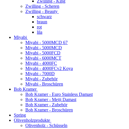
Zwilling - King
Zwilling - Scheren
Zwilling - Beauty
schwarz
braun
rot
lila
Miyabi
Miyabi - 5000MCD 67
Miyabi - 5000MCD
Miyabi - 5000FCD
Miyabi - 6000MCT
Miyabi - 4000FC
Miyabi - 4000FCv2 Koya
Miyabi - 7000D
Miyabi - Zubehör
Miyabi - Broschüren
Bob Kramer
Bob Kramer - Euro Stainless Damast
Bob Kramer - Meiji Damast
Bob Kramer - Zubehör
Bob Kramer - Broschüren
Spring
Olivenholzprodukte
Olivenholz - Schüsseln