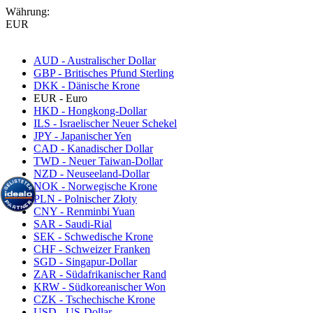
Währung:
EUR
AUD - Australischer Dollar
GBP - Britisches Pfund Sterling
DKK - Dänische Krone
EUR - Euro
HKD - Hongkong-Dollar
ILS - Israelischer Neuer Schekel
JPY - Japanischer Yen
CAD - Kanadischer Dollar
TWD - Neuer Taiwan-Dollar
NZD - Neuseeland-Dollar
NOK - Norwegische Krone
PLN - Polnischer Złoty
CNY - Renminbi Yuan
SAR - Saudi-Rial
SEK - Schwedische Krone
CHF - Schweizer Franken
SGD - Singapur-Dollar
ZAR - Südafrikanischer Rand
KRW - Südkoreanischer Won
CZK - Tschechische Krone
USD - US-Dollar