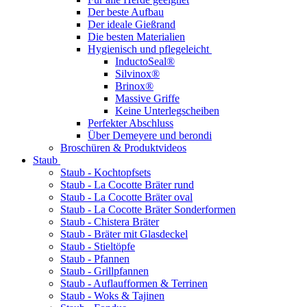
Der beste Aufbau
Der ideale Gießrand
Die besten Materialien
Hygienisch und pflegeleicht
InductoSeal®
Silvinox®
Brinox®
Massive Griffe
Keine Unterlegscheiben
Perfekter Abschluss
Über Demeyere und berondi
Broschüren & Produktvideos
Staub
Staub - Kochtopfsets
Staub - La Cocotte Bräter rund
Staub - La Cocotte Bräter oval
Staub - La Cocotte Bräter Sonderformen
Staub - Chistera Bräter
Staub - Bräter mit Glasdeckel
Staub - Stieltöpfe
Staub - Pfannen
Staub - Grillpfannen
Staub - Auflaufformen & Terrinen
Staub - Woks & Tajinen