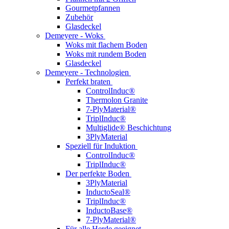
Gourmetpfannen
Zubehör
Glasdeckel
Demeyere - Woks
Woks mit flachem Boden
Woks mit rundem Boden
Glasdeckel
Demeyere - Technologien
Perfekt braten
ControlInduc®
Thermolon Granite
7-PlyMaterial®
TriplInduc®
Multiglide® Beschichtung
3PlyMaterial
Speziell für Induktion
ControlInduc®
TriplInduc®
Der perfekte Boden
3PlyMaterial
InductoSeal®
TriplInduc®
InductoBase®
7-PlyMaterial®
Für alle Herde geeignet