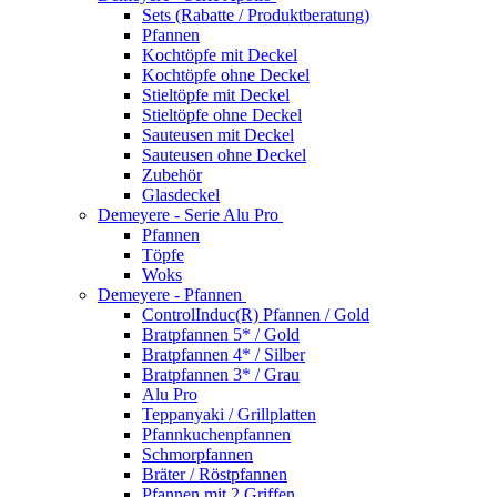
Sets (Rabatte / Produktberatung)
Pfannen
Kochtöpfe mit Deckel
Kochtöpfe ohne Deckel
Stieltöpfe mit Deckel
Stieltöpfe ohne Deckel
Sauteusen mit Deckel
Sauteusen ohne Deckel
Zubehör
Glasdeckel
Demeyere - Serie Alu Pro
Pfannen
Töpfe
Woks
Demeyere - Pfannen
ControlInduc(R) Pfannen / Gold
Bratpfannen 5* / Gold
Bratpfannen 4* / Silber
Bratpfannen 3* / Grau
Alu Pro
Teppanyaki / Grillplatten
Pfannkuchenpfannen
Schmorpfannen
Bräter / Röstpfannen
Pfannen mit 2 Griffen