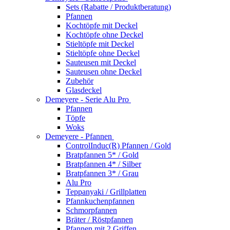
Sets (Rabatte / Produktberatung)
Pfannen
Kochtöpfe mit Deckel
Kochtöpfe ohne Deckel
Stieltöpfe mit Deckel
Stieltöpfe ohne Deckel
Sauteusen mit Deckel
Sauteusen ohne Deckel
Zubehör
Glasdeckel
Demeyere - Serie Alu Pro
Pfannen
Töpfe
Woks
Demeyere - Pfannen
ControlInduc(R) Pfannen / Gold
Bratpfannen 5* / Gold
Bratpfannen 4* / Silber
Bratpfannen 3* / Grau
Alu Pro
Teppanyaki / Grillplatten
Pfannkuchenpfannen
Schmorpfannen
Bräter / Röstpfannen
Pfannen mit 2 Griffen