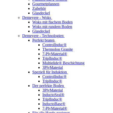
Gourmetpfannen
Zubehör
Glasdeckel
Demeyere - Woks
Woks mit flachem Boden
Woks mit rundem Boden
Glasdeckel
Demeyere - Technologien
Perfekt braten
ControlInduc®
Thermolon Granite
7-PlyMaterial®
TriplInduc®
Multiglide® Beschichtung
3PlyMaterial
Speziell für Induktion
ControlInduc®
TriplInduc®
Der perfekte Boden
3PlyMaterial
InductoSeal®
TriplInduc®
InductoBase®
7-PlyMaterial®
Für alle Herde geeignet