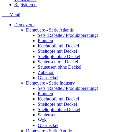
Registrieren
Menü
Demeyere
Demeyere - Serie Atlantis
Sets (Rabatte / Produktberatung)
Pfannen
Kochtöpfe mit Deckel
Stieltöpfe mit Deckel
Stieltöpfe ohne Deckel
Sauteusen mit Deckel
Sauteusen ohne Deckel
Zubehör
Glasdeckel
Demeyere - Serie Industry
Sets (Rabatte / Produktberatung)
Pfannen
Kochtöpfe mit Deckel
Stieltöpfe mit Deckel
Stieltöpfe ohne Deckel
Sauteusen
Wok
Glasdeckel
Demeyere - Serie Apollo