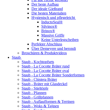
Der beste Aufbau
Der ideale Gießrand
Die besten Materialien
Hygienisch und pflegeleicht
InductoSeal®
Silvinox®
Brinox®
Massive Griffe
Keine Unterlegscheiben
Perfekter Abschluss
Über Demeyere und berondi
Broschüren & Produktvideos
Staub
Staub - Kochtopfsets
Staub - La Cocotte Bräter rund
Staub - La Cocotte Bräter oval
Staub - La Cocotte Bräter Sonderformen
Staub - Chistera Bräter
Staub - Bräter mit Glasdeckel
Staub - Stieltöpfe
Staub - Pfannen
Staub - Grillpfannen
Staub - Auflaufformen & Terrinen
Staub - Woks & Tajinen