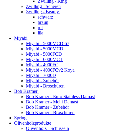
Zwilling - King
Zwilling - Scheren
Zwilling - Beauty
schwarz
braun
rot
lila
Miyabi
Miyabi - 5000MCD 67
Miyabi - 5000MCD
Miyabi - 5000FCD
Miyabi - 6000MCT
Miyabi - 4000FC
Miyabi - 4000FCv2 Koya
Miyabi - 7000D
Miyabi - Zubehör
Miyabi - Broschüren
Bob Kramer
Bob Kramer - Euro Stainless Damast
Bob Kramer - Meiji Damast
Bob Kramer - Zubehör
Bob Kramer - Broschüren
Spring
Olivenholzprodukte
Olivenholz - Schüsseln