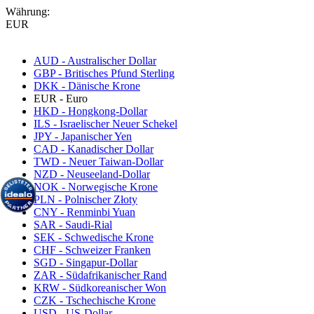
Währung:
EUR
AUD - Australischer Dollar
GBP - Britisches Pfund Sterling
DKK - Dänische Krone
EUR - Euro
HKD - Hongkong-Dollar
ILS - Israelischer Neuer Schekel
JPY - Japanischer Yen
CAD - Kanadischer Dollar
TWD - Neuer Taiwan-Dollar
NZD - Neuseeland-Dollar
NOK - Norwegische Krone
PLN - Polnischer Złoty
CNY - Renminbi Yuan
SAR - Saudi-Rial
SEK - Schwedische Krone
CHF - Schweizer Franken
SGD - Singapur-Dollar
ZAR - Südafrikanischer Rand
KRW - Südkoreanischer Won
CZK - Tschechische Krone
USD - US-Dollar