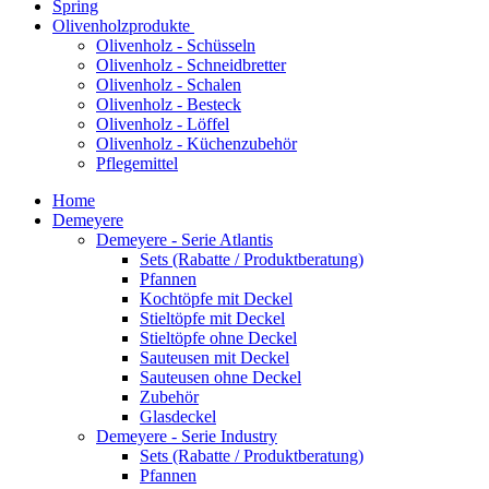
Spring
Olivenholzprodukte
Olivenholz - Schüsseln
Olivenholz - Schneidbretter
Olivenholz - Schalen
Olivenholz - Besteck
Olivenholz - Löffel
Olivenholz - Küchenzubehör
Pflegemittel
Home
Demeyere
Demeyere - Serie Atlantis
Sets (Rabatte / Produktberatung)
Pfannen
Kochtöpfe mit Deckel
Stieltöpfe mit Deckel
Stieltöpfe ohne Deckel
Sauteusen mit Deckel
Sauteusen ohne Deckel
Zubehör
Glasdeckel
Demeyere - Serie Industry
Sets (Rabatte / Produktberatung)
Pfannen