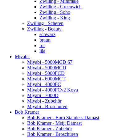
Zwilling - Minimale
Zwilling - Greenwich
Zwilling - Soho
Zwilling - King
Zwilling - Scheren
Zwilling - Beauty
schwarz
braun
rot
lila
Miyabi
Miyabi - 5000MCD 67
Miyabi - 5000MCD
Miyabi - 5000FCD
Miyabi - 6000MCT
Miyabi - 4000FC
Miyabi - 4000FCv2 Koya
Miyabi - 7000D
Miyabi - Zubehör
Miyabi - Broschüren
Bob Kramer
Bob Kramer - Euro Stainless Damast
Bob Kramer - Meiji Damast
Bob Kramer - Zubehör
Bob Kramer - Broschüren