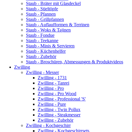
Staub - Bräter mit Glasdeckel
Staub - Stieltöpfe
Staub - Pfannen
Staub - Grillpfannen
Staub - Auflaufformen & Terrinen
Staub - Woks & Tajinen
Staub - Fondue
Staub - Teekanne
Staub - Minis & Servieren
Staub - Küchenhelfer
Staub - Zubehör
Staub - Broschüren, Abmessungen & Produktvideos
Zwilling
Zwilling - Messer
Zwilling - 1731
Zwilling - Tanrei
Zwilling - Pro
Zwilling - Pro Wood
Zwilling - Professional 'S'
Zwilling - Pure
Zwilling - Twin Pollux
Zwilling - Steakmesser
Zwilling - Zubehör
Zwilling - Kochgeschirr
Zwilling - Kochgeschirrsets