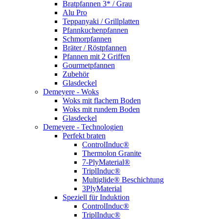
Bratpfannen 3* / Grau
Alu Pro
Teppanyaki / Grillplatten
Pfannkuchenpfannen
Schmorpfannen
Bräter / Röstpfannen
Pfannen mit 2 Griffen
Gourmetpfannen
Zubehör
Glasdeckel
Demeyere - Woks
Woks mit flachem Boden
Woks mit rundem Boden
Glasdeckel
Demeyere - Technologien
Perfekt braten
ControlInduc®
Thermolon Granite
7-PlyMaterial®
TriplInduc®
Multiglide® Beschichtung
3PlyMaterial
Speziell für Induktion
ControlInduc®
TriplInduc®