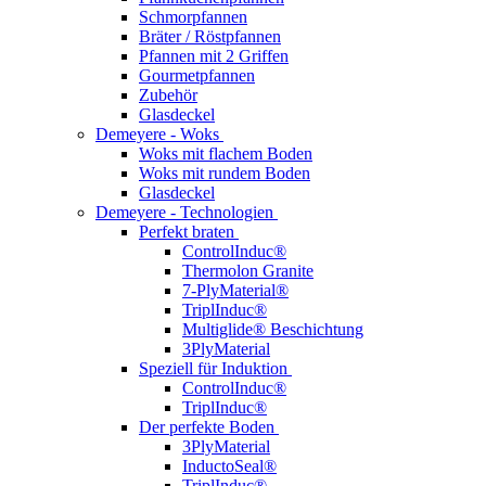
Schmorpfannen
Bräter / Röstpfannen
Pfannen mit 2 Griffen
Gourmetpfannen
Zubehör
Glasdeckel
Demeyere - Woks
Woks mit flachem Boden
Woks mit rundem Boden
Glasdeckel
Demeyere - Technologien
Perfekt braten
ControlInduc®
Thermolon Granite
7-PlyMaterial®
TriplInduc®
Multiglide® Beschichtung
3PlyMaterial
Speziell für Induktion
ControlInduc®
TriplInduc®
Der perfekte Boden
3PlyMaterial
InductoSeal®
TriplInduc®