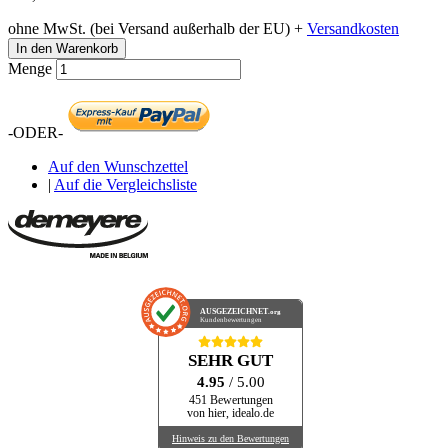
ohne MwSt. (bei Versand außerhalb der EU) +
Versandkosten
In den Warenkorb
Menge
-ODER-
Auf den Wunschzettel
|
Auf die Vergleichsliste
AUSGEZEICHNET
.org
Kundenbewertungen
SEHR GUT
4.95
/ 5.00
451 Bewertungen
von hier, idealo.de
Hinweis zu den Bewertungen