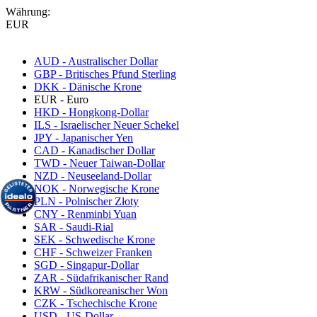
Währung:
EUR
AUD - Australischer Dollar
GBP - Britisches Pfund Sterling
DKK - Dänische Krone
EUR - Euro
HKD - Hongkong-Dollar
ILS - Israelischer Neuer Schekel
JPY - Japanischer Yen
CAD - Kanadischer Dollar
TWD - Neuer Taiwan-Dollar
NZD - Neuseeland-Dollar
NOK - Norwegische Krone
PLN - Polnischer Złoty
CNY - Renminbi Yuan
SAR - Saudi-Rial
SEK - Schwedische Krone
CHF - Schweizer Franken
SGD - Singapur-Dollar
ZAR - Südafrikanischer Rand
KRW - Südkoreanischer Won
CZK - Tschechische Krone
USD - US-Dollar