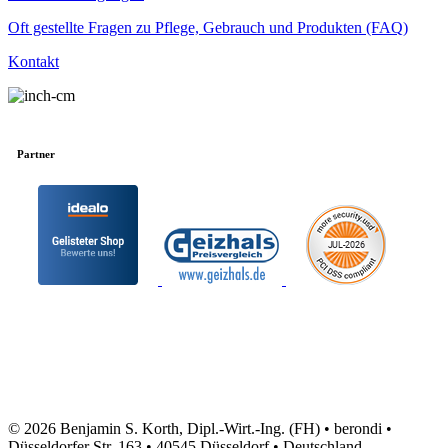
Oft gestellte Fragen zu Pflege, Gebrauch und Produkten (FAQ)
Kontakt
Partner
© 2026 Benjamin S. Korth, Dipl.-Wirt.-Ing. (FH) • berondi •
Düsseldorfer Str. 163 • 40545 Düsseldorf • Deutschland