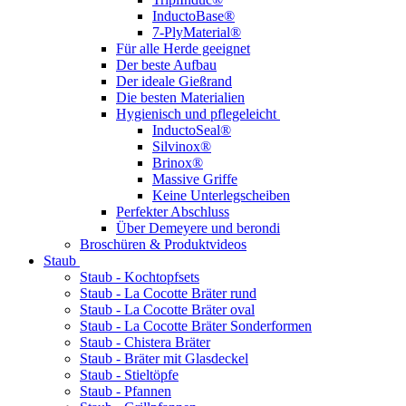
InductoBase®
7-PlyMaterial®
Für alle Herde geeignet
Der beste Aufbau
Der ideale Gießrand
Die besten Materialien
Hygienisch und pflegeleicht
InductoSeal®
Silvinox®
Brinox®
Massive Griffe
Keine Unterlegscheiben
Perfekter Abschluss
Über Demeyere und berondi
Broschüren & Produktvideos
Staub
Staub - Kochtopfsets
Staub - La Cocotte Bräter rund
Staub - La Cocotte Bräter oval
Staub - La Cocotte Bräter Sonderformen
Staub - Chistera Bräter
Staub - Bräter mit Glasdeckel
Staub - Stieltöpfe
Staub - Pfannen