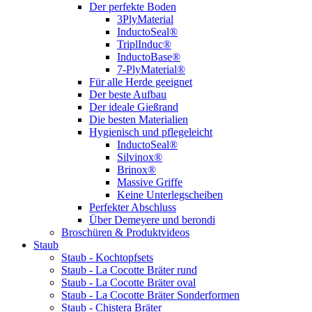
Der perfekte Boden
3PlyMaterial
InductoSeal®
TriplInduc®
InductoBase®
7-PlyMaterial®
Für alle Herde geeignet
Der beste Aufbau
Der ideale Gießrand
Die besten Materialien
Hygienisch und pflegeleicht
InductoSeal®
Silvinox®
Brinox®
Massive Griffe
Keine Unterlegscheiben
Perfekter Abschluss
Über Demeyere und berondi
Broschüren & Produktvideos
Staub
Staub - Kochtopfsets
Staub - La Cocotte Bräter rund
Staub - La Cocotte Bräter oval
Staub - La Cocotte Bräter Sonderformen
Staub - Chistera Bräter