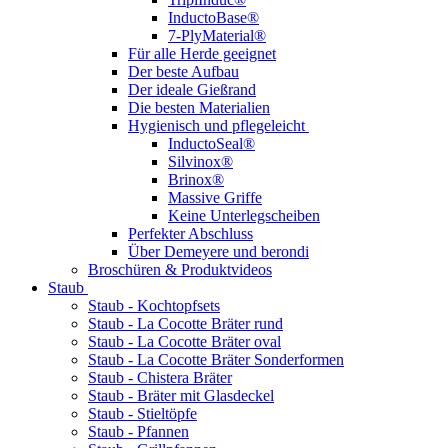
InductoBase®
7-PlyMaterial®
Für alle Herde geeignet
Der beste Aufbau
Der ideale Gießrand
Die besten Materialien
Hygienisch und pflegeleicht
InductoSeal®
Silvinox®
Brinox®
Massive Griffe
Keine Unterlegscheiben
Perfekter Abschluss
Über Demeyere und berondi
Broschüren & Produktvideos
Staub
Staub - Kochtopfsets
Staub - La Cocotte Bräter rund
Staub - La Cocotte Bräter oval
Staub - La Cocotte Bräter Sonderformen
Staub - Chistera Bräter
Staub - Bräter mit Glasdeckel
Staub - Stieltöpfe
Staub - Pfannen