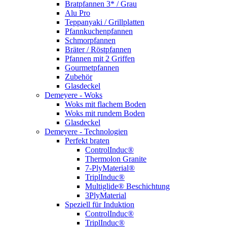
Bratpfannen 3* / Grau
Alu Pro
Teppanyaki / Grillplatten
Pfannkuchenpfannen
Schmorpfannen
Bräter / Röstpfannen
Pfannen mit 2 Griffen
Gourmetpfannen
Zubehör
Glasdeckel
Demeyere - Woks
Woks mit flachem Boden
Woks mit rundem Boden
Glasdeckel
Demeyere - Technologien
Perfekt braten
ControlInduc®
Thermolon Granite
7-PlyMaterial®
TriplInduc®
Multiglide® Beschichtung
3PlyMaterial
Speziell für Induktion
ControlInduc®
TriplInduc®