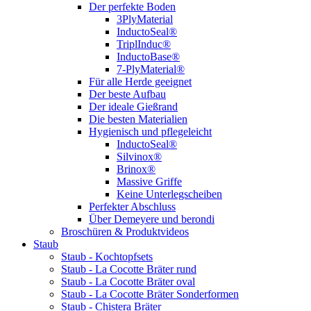
Der perfekte Boden
3PlyMaterial
InductoSeal®
TriplInduc®
InductoBase®
7-PlyMaterial®
Für alle Herde geeignet
Der beste Aufbau
Der ideale Gießrand
Die besten Materialien
Hygienisch und pflegeleicht
InductoSeal®
Silvinox®
Brinox®
Massive Griffe
Keine Unterlegscheiben
Perfekter Abschluss
Über Demeyere und berondi
Broschüren & Produktvideos
Staub
Staub - Kochtopfsets
Staub - La Cocotte Bräter rund
Staub - La Cocotte Bräter oval
Staub - La Cocotte Bräter Sonderformen
Staub - Chistera Bräter