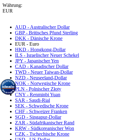
Währung:
EUR
AUD - Australischer Dollar
GBP - Britisches Pfund Sterling
DKK - Dänische Krone
EUR - Euro
HKD - Hongkong-Dollar
ILS - Israelischer Neuer Schekel
JPY - Japanischer Yen
CAD - Kanadischer Dollar
TWD - Neuer Taiwan-Dollar
NZD - Neuseeland-Dollar
NOK - Norwegische Krone
PLN - Polnischer Złoty
CNY - Renminbi Yuan
SAR - Saudi-Rial
SEK - Schwedische Krone
CHF - Schweizer Franken
SGD - Singapur-Dollar
ZAR - Südafrikanischer Rand
KRW - Südkoreanischer Won
CZK - Tschechische Krone
USD - US-Dollar