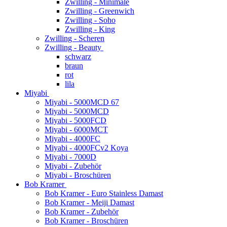
Zwilling - Minimale
Zwilling - Greenwich
Zwilling - Soho
Zwilling - King
Zwilling - Scheren
Zwilling - Beauty
schwarz
braun
rot
lila
Miyabi
Miyabi - 5000MCD 67
Miyabi - 5000MCD
Miyabi - 5000FCD
Miyabi - 6000MCT
Miyabi - 4000FC
Miyabi - 4000FCv2 Koya
Miyabi - 7000D
Miyabi - Zubehör
Miyabi - Broschüren
Bob Kramer
Bob Kramer - Euro Stainless Damast
Bob Kramer - Meiji Damast
Bob Kramer - Zubehör
Bob Kramer - Broschüren