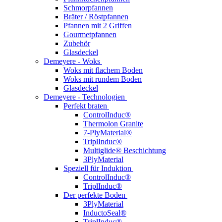
Schmorpfannen
Bräter / Röstpfannen
Pfannen mit 2 Griffen
Gourmetpfannen
Zubehör
Glasdeckel
Demeyere - Woks
Woks mit flachem Boden
Woks mit rundem Boden
Glasdeckel
Demeyere - Technologien
Perfekt braten
ControlInduc®
Thermolon Granite
7-PlyMaterial®
TriplInduc®
Multiglide® Beschichtung
3PlyMaterial
Speziell für Induktion
ControlInduc®
TriplInduc®
Der perfekte Boden
3PlyMaterial
InductoSeal®
TriplInduc®