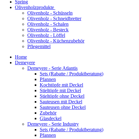
Spring
Olivenholzprodukte
Olivenholz - Schüsseln
Olivenholz - Schneidbretter
Olivenholz - Schalen
Olivenholz - Besteck
Olivenholz - Löffel
Olivenholz - Küchenzubehör
Pflegemittel
Home
Demeyere
Demeyere - Serie Atlantis
Sets (Rabatte / Produktberatung)
Pfannen
Kochtöpfe mit Deckel
Stieltöpfe mit Deckel
Stieltöpfe ohne Deckel
Sauteusen mit Deckel
Sauteusen ohne Deckel
Zubehör
Glasdeckel
Demeyere - Serie Industry
Sets (Rabatte / Produktberatung)
Pfannen