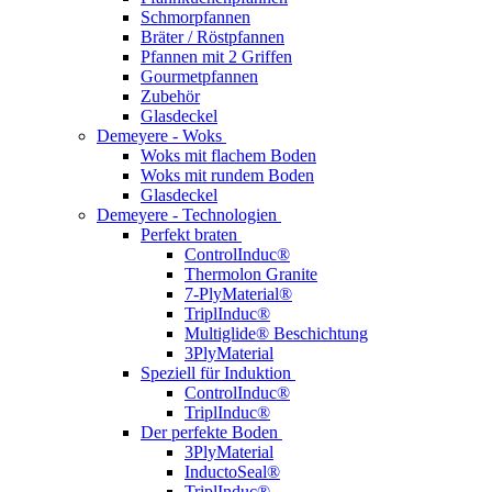
Schmorpfannen
Bräter / Röstpfannen
Pfannen mit 2 Griffen
Gourmetpfannen
Zubehör
Glasdeckel
Demeyere - Woks
Woks mit flachem Boden
Woks mit rundem Boden
Glasdeckel
Demeyere - Technologien
Perfekt braten
ControlInduc®
Thermolon Granite
7-PlyMaterial®
TriplInduc®
Multiglide® Beschichtung
3PlyMaterial
Speziell für Induktion
ControlInduc®
TriplInduc®
Der perfekte Boden
3PlyMaterial
InductoSeal®
TriplInduc®