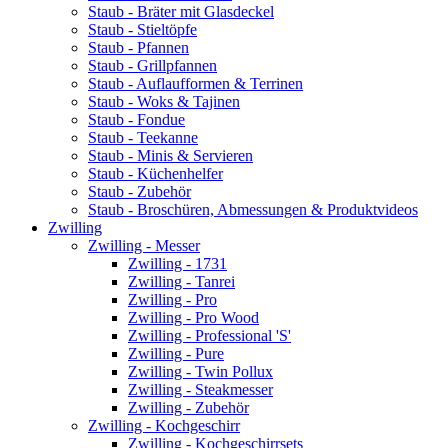
Staub - Bräter mit Glasdeckel
Staub - Stieltöpfe
Staub - Pfannen
Staub - Grillpfannen
Staub - Auflaufformen & Terrinen
Staub - Woks & Tajinen
Staub - Fondue
Staub - Teekanne
Staub - Minis & Servieren
Staub - Küchenhelfer
Staub - Zubehör
Staub - Broschüren, Abmessungen & Produktvideos
Zwilling
Zwilling - Messer
Zwilling - 1731
Zwilling - Tanrei
Zwilling - Pro
Zwilling - Pro Wood
Zwilling - Professional 'S'
Zwilling - Pure
Zwilling - Twin Pollux
Zwilling - Steakmesser
Zwilling - Zubehör
Zwilling - Kochgeschirr
Zwilling - Kochgeschirrsets