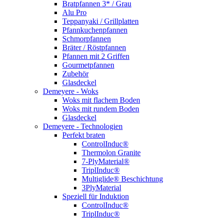
Bratpfannen 3* / Grau
Alu Pro
Teppanyaki / Grillplatten
Pfannkuchenpfannen
Schmorpfannen
Bräter / Röstpfannen
Pfannen mit 2 Griffen
Gourmetpfannen
Zubehör
Glasdeckel
Demeyere - Woks
Woks mit flachem Boden
Woks mit rundem Boden
Glasdeckel
Demeyere - Technologien
Perfekt braten
ControlInduc®
Thermolon Granite
7-PlyMaterial®
TriplInduc®
Multiglide® Beschichtung
3PlyMaterial
Speziell für Induktion
ControlInduc®
TriplInduc®