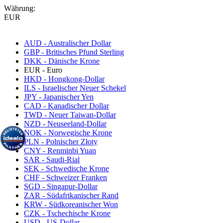
Währung:
EUR
AUD - Australischer Dollar
GBP - Britisches Pfund Sterling
DKK - Dänische Krone
EUR - Euro
HKD - Hongkong-Dollar
ILS - Israelischer Neuer Schekel
JPY - Japanischer Yen
CAD - Kanadischer Dollar
TWD - Neuer Taiwan-Dollar
NZD - Neuseeland-Dollar
NOK - Norwegische Krone
PLN - Polnischer Złoty
CNY - Renminbi Yuan
SAR - Saudi-Rial
SEK - Schwedische Krone
CHF - Schweizer Franken
SGD - Singapur-Dollar
ZAR - Südafrikanischer Rand
KRW - Südkoreanischer Won
CZK - Tschechische Krone
USD - US-Dollar