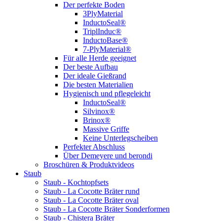
Der perfekte Boden
3PlyMaterial
InductoSeal®
TriplInduc®
InductoBase®
7-PlyMaterial®
Für alle Herde geeignet
Der beste Aufbau
Der ideale Gießrand
Die besten Materialien
Hygienisch und pflegeleicht
InductoSeal®
Silvinox®
Brinox®
Massive Griffe
Keine Unterlegscheiben
Perfekter Abschluss
Über Demeyere und berondi
Broschüren & Produktvideos
Staub
Staub - Kochtopfsets
Staub - La Cocotte Bräter rund
Staub - La Cocotte Bräter oval
Staub - La Cocotte Bräter Sonderformen
Staub - Chistera Bräter