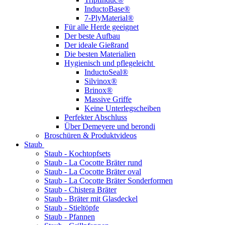
InductoBase®
7-PlyMaterial®
Für alle Herde geeignet
Der beste Aufbau
Der ideale Gießrand
Die besten Materialien
Hygienisch und pflegeleicht
InductoSeal®
Silvinox®
Brinox®
Massive Griffe
Keine Unterlegscheiben
Perfekter Abschluss
Über Demeyere und berondi
Broschüren & Produktvideos
Staub
Staub - Kochtopfsets
Staub - La Cocotte Bräter rund
Staub - La Cocotte Bräter oval
Staub - La Cocotte Bräter Sonderformen
Staub - Chistera Bräter
Staub - Bräter mit Glasdeckel
Staub - Stieltöpfe
Staub - Pfannen