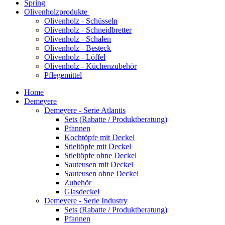
Spring
Olivenholzprodukte
Olivenholz - Schüsseln
Olivenholz - Schneidbretter
Olivenholz - Schalen
Olivenholz - Besteck
Olivenholz - Löffel
Olivenholz - Küchenzubehör
Pflegemittel
Home
Demeyere
Demeyere - Serie Atlantis
Sets (Rabatte / Produktberatung)
Pfannen
Kochtöpfe mit Deckel
Stieltöpfe mit Deckel
Stieltöpfe ohne Deckel
Sauteusen mit Deckel
Sauteusen ohne Deckel
Zubehör
Glasdeckel
Demeyere - Serie Industry
Sets (Rabatte / Produktberatung)
Pfannen