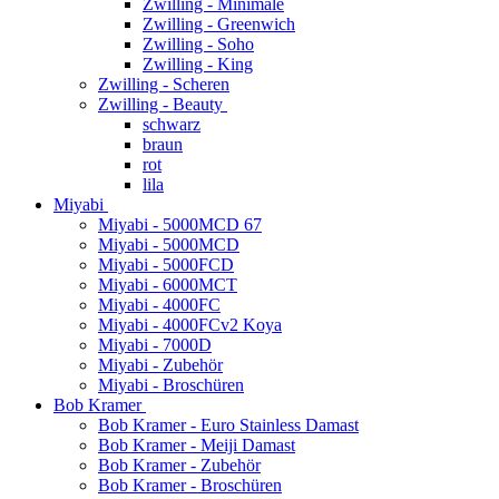
Zwilling - Minimale
Zwilling - Greenwich
Zwilling - Soho
Zwilling - King
Zwilling - Scheren
Zwilling - Beauty
schwarz
braun
rot
lila
Miyabi
Miyabi - 5000MCD 67
Miyabi - 5000MCD
Miyabi - 5000FCD
Miyabi - 6000MCT
Miyabi - 4000FC
Miyabi - 4000FCv2 Koya
Miyabi - 7000D
Miyabi - Zubehör
Miyabi - Broschüren
Bob Kramer
Bob Kramer - Euro Stainless Damast
Bob Kramer - Meiji Damast
Bob Kramer - Zubehör
Bob Kramer - Broschüren