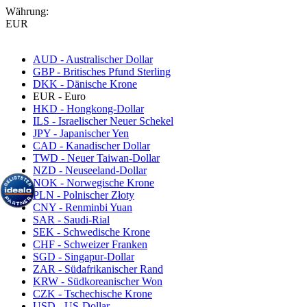
Währung:
EUR
AUD - Australischer Dollar
GBP - Britisches Pfund Sterling
DKK - Dänische Krone
EUR - Euro
HKD - Hongkong-Dollar
ILS - Israelischer Neuer Schekel
JPY - Japanischer Yen
CAD - Kanadischer Dollar
TWD - Neuer Taiwan-Dollar
NZD - Neuseeland-Dollar
NOK - Norwegische Krone
PLN - Polnischer Złoty
CNY - Renminbi Yuan
SAR - Saudi-Rial
SEK - Schwedische Krone
CHF - Schweizer Franken
SGD - Singapur-Dollar
ZAR - Südafrikanischer Rand
KRW - Südkoreanischer Won
CZK - Tschechische Krone
USD - US-Dollar