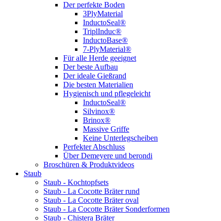
Der perfekte Boden
3PlyMaterial
InductoSeal®
TriplInduc®
InductoBase®
7-PlyMaterial®
Für alle Herde geeignet
Der beste Aufbau
Der ideale Gießrand
Die besten Materialien
Hygienisch und pflegeleicht
InductoSeal®
Silvinox®
Brinox®
Massive Griffe
Keine Unterlegscheiben
Perfekter Abschluss
Über Demeyere und berondi
Broschüren & Produktvideos
Staub
Staub - Kochtopfsets
Staub - La Cocotte Bräter rund
Staub - La Cocotte Bräter oval
Staub - La Cocotte Bräter Sonderformen
Staub - Chistera Bräter