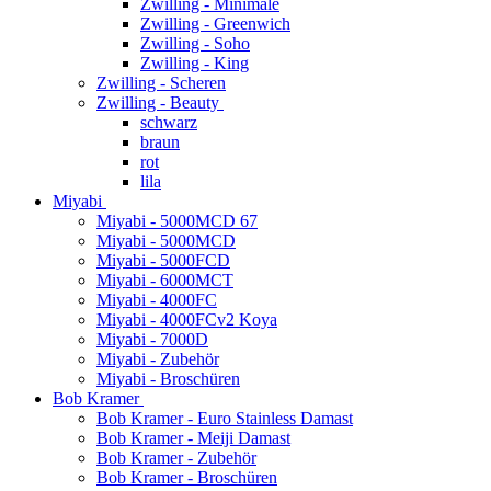
Zwilling - Minimale
Zwilling - Greenwich
Zwilling - Soho
Zwilling - King
Zwilling - Scheren
Zwilling - Beauty
schwarz
braun
rot
lila
Miyabi
Miyabi - 5000MCD 67
Miyabi - 5000MCD
Miyabi - 5000FCD
Miyabi - 6000MCT
Miyabi - 4000FC
Miyabi - 4000FCv2 Koya
Miyabi - 7000D
Miyabi - Zubehör
Miyabi - Broschüren
Bob Kramer
Bob Kramer - Euro Stainless Damast
Bob Kramer - Meiji Damast
Bob Kramer - Zubehör
Bob Kramer - Broschüren