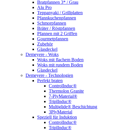
Bratpfannen 3* / Grau
Alu Pro
Teppanyaki / Grillplatten
Pfannkuchenpfannen
Schmorpfannen
Bräter / Röstpfannen
Pfannen mit 2 Griffen
Gourmetpfannen
Zubehör
Glasdeckel
Demeyere - Woks
Woks mit flachem Boden
Woks mit rundem Boden
Glasdeckel
Demeyere - Technologien
Perfekt braten
ControlInduc®
Thermolon Granite
7-PlyMaterial®
TriplInduc®
Multiglide® Beschichtung
3PlyMaterial
Speziell für Induktion
ControlInduc®
TriplInduc®