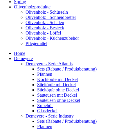
Spring
Olivenholzprodukte
Olivenholz - Schüsseln
Olivenholz - Schneidbretter
Olivenholz - Schalen
Olivenholz - Besteck
Olivenholz - Löffel
Olivenholz - Küchenzubehör
Pflegemittel
Home
Demeyere
Demeyere - Serie Atlantis
Sets (Rabatte / Produktberatung)
Pfannen
Kochtöpfe mit Deckel
Stieltöpfe mit Deckel
Stieltöpfe ohne Deckel
Sauteusen mit Deckel
Sauteusen ohne Deckel
Zubehör
Glasdeckel
Demeyere - Serie Industry
Sets (Rabatte / Produktberatung)
Pfannen