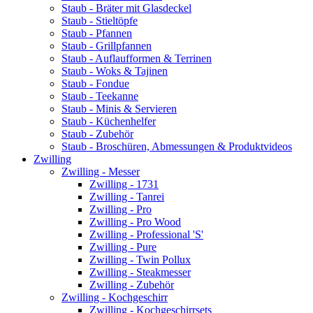
Staub - Bräter mit Glasdeckel
Staub - Stieltöpfe
Staub - Pfannen
Staub - Grillpfannen
Staub - Auflaufformen & Terrinen
Staub - Woks & Tajinen
Staub - Fondue
Staub - Teekanne
Staub - Minis & Servieren
Staub - Küchenhelfer
Staub - Zubehör
Staub - Broschüren, Abmessungen & Produktvideos
Zwilling
Zwilling - Messer
Zwilling - 1731
Zwilling - Tanrei
Zwilling - Pro
Zwilling - Pro Wood
Zwilling - Professional 'S'
Zwilling - Pure
Zwilling - Twin Pollux
Zwilling - Steakmesser
Zwilling - Zubehör
Zwilling - Kochgeschirr
Zwilling - Kochgeschirrsets