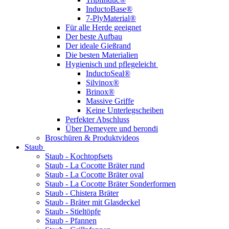
InductoBase®
7-PlyMaterial®
Für alle Herde geeignet
Der beste Aufbau
Der ideale Gießrand
Die besten Materialien
Hygienisch und pflegeleicht
InductoSeal®
Silvinox®
Brinox®
Massive Griffe
Keine Unterlegscheiben
Perfekter Abschluss
Über Demeyere und berondi
Broschüren & Produktvideos
Staub
Staub - Kochtopfsets
Staub - La Cocotte Bräter rund
Staub - La Cocotte Bräter oval
Staub - La Cocotte Bräter Sonderformen
Staub - Chistera Bräter
Staub - Bräter mit Glasdeckel
Staub - Stieltöpfe
Staub - Pfannen