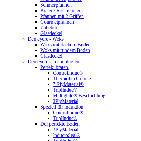
Schmorpfannen
Bräter / Röstpfannen
Pfannen mit 2 Griffen
Gourmetpfannen
Zubehör
Glasdeckel
Demeyere - Woks
Woks mit flachem Boden
Woks mit rundem Boden
Glasdeckel
Demeyere - Technologien
Perfekt braten
ControlInduc®
Thermolon Granite
7-PlyMaterial®
TriplInduc®
Multiglide® Beschichtung
3PlyMaterial
Speziell für Induktion
ControlInduc®
TriplInduc®
Der perfekte Boden
3PlyMaterial
InductoSeal®
TriplInduc®