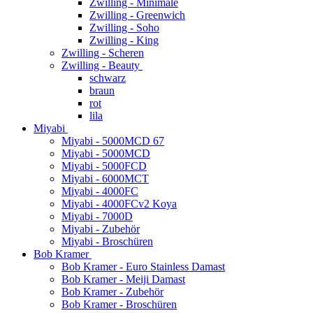
Zwilling - Minimale
Zwilling - Greenwich
Zwilling - Soho
Zwilling - King
Zwilling - Scheren
Zwilling - Beauty
schwarz
braun
rot
lila
Miyabi
Miyabi - 5000MCD 67
Miyabi - 5000MCD
Miyabi - 5000FCD
Miyabi - 6000MCT
Miyabi - 4000FC
Miyabi - 4000FCv2 Koya
Miyabi - 7000D
Miyabi - Zubehör
Miyabi - Broschüren
Bob Kramer
Bob Kramer - Euro Stainless Damast
Bob Kramer - Meiji Damast
Bob Kramer - Zubehör
Bob Kramer - Broschüren