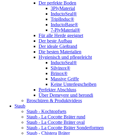
Der perfekte Boden
3PlyMaterial
InductoSeal®
TriplInduc®
InductoBase®
7-PlyMaterial®
Für alle Herde geeignet
Der beste Aufbau
Der ideale Gießrand
Die besten Materialien
Hygienisch und pflegeleicht
InductoSeal®
Silvinox®
Brinox®
Massive Griffe
Keine Unterlegscheiben
Perfekter Abschluss
Über Demeyere und berondi
Broschüren & Produktvideos
Staub
Staub - Kochtopfsets
Staub - La Cocotte Bräter rund
Staub - La Cocotte Bräter oval
Staub - La Cocotte Bräter Sonderformen
Staub - Chistera Bräter