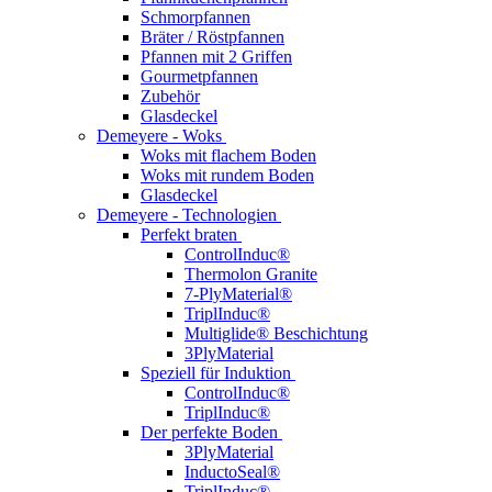
Schmorpfannen
Bräter / Röstpfannen
Pfannen mit 2 Griffen
Gourmetpfannen
Zubehör
Glasdeckel
Demeyere - Woks
Woks mit flachem Boden
Woks mit rundem Boden
Glasdeckel
Demeyere - Technologien
Perfekt braten
ControlInduc®
Thermolon Granite
7-PlyMaterial®
TriplInduc®
Multiglide® Beschichtung
3PlyMaterial
Speziell für Induktion
ControlInduc®
TriplInduc®
Der perfekte Boden
3PlyMaterial
InductoSeal®
TriplInduc®