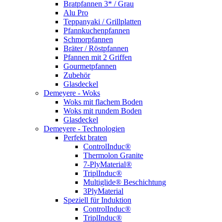
Bratpfannen 3* / Grau
Alu Pro
Teppanyaki / Grillplatten
Pfannkuchenpfannen
Schmorpfannen
Bräter / Röstpfannen
Pfannen mit 2 Griffen
Gourmetpfannen
Zubehör
Glasdeckel
Demeyere - Woks
Woks mit flachem Boden
Woks mit rundem Boden
Glasdeckel
Demeyere - Technologien
Perfekt braten
ControlInduc®
Thermolon Granite
7-PlyMaterial®
TriplInduc®
Multiglide® Beschichtung
3PlyMaterial
Speziell für Induktion
ControlInduc®
TriplInduc®