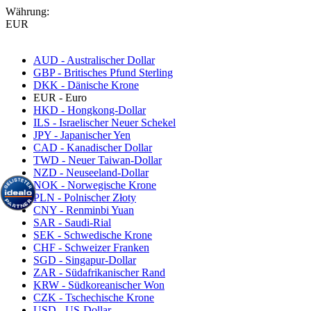
Währung:
EUR
AUD - Australischer Dollar
GBP - Britisches Pfund Sterling
DKK - Dänische Krone
EUR - Euro
HKD - Hongkong-Dollar
ILS - Israelischer Neuer Schekel
JPY - Japanischer Yen
CAD - Kanadischer Dollar
TWD - Neuer Taiwan-Dollar
NZD - Neuseeland-Dollar
NOK - Norwegische Krone
PLN - Polnischer Złoty
CNY - Renminbi Yuan
SAR - Saudi-Rial
SEK - Schwedische Krone
CHF - Schweizer Franken
SGD - Singapur-Dollar
ZAR - Südafrikanischer Rand
KRW - Südkoreanischer Won
CZK - Tschechische Krone
USD - US-Dollar