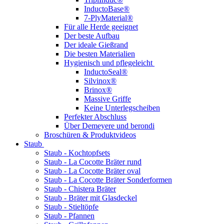
InductoBase®
7-PlyMaterial®
Für alle Herde geeignet
Der beste Aufbau
Der ideale Gießrand
Die besten Materialien
Hygienisch und pflegeleicht
InductoSeal®
Silvinox®
Brinox®
Massive Griffe
Keine Unterlegscheiben
Perfekter Abschluss
Über Demeyere und berondi
Broschüren & Produktvideos
Staub
Staub - Kochtopfsets
Staub - La Cocotte Bräter rund
Staub - La Cocotte Bräter oval
Staub - La Cocotte Bräter Sonderformen
Staub - Chistera Bräter
Staub - Bräter mit Glasdeckel
Staub - Stieltöpfe
Staub - Pfannen