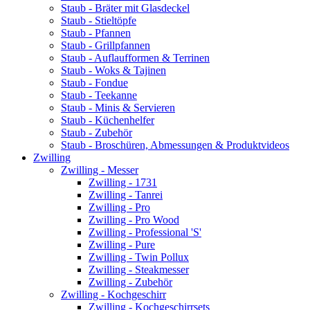
Staub - Bräter mit Glasdeckel
Staub - Stieltöpfe
Staub - Pfannen
Staub - Grillpfannen
Staub - Auflaufformen & Terrinen
Staub - Woks & Tajinen
Staub - Fondue
Staub - Teekanne
Staub - Minis & Servieren
Staub - Küchenhelfer
Staub - Zubehör
Staub - Broschüren, Abmessungen & Produktvideos
Zwilling
Zwilling - Messer
Zwilling - 1731
Zwilling - Tanrei
Zwilling - Pro
Zwilling - Pro Wood
Zwilling - Professional 'S'
Zwilling - Pure
Zwilling - Twin Pollux
Zwilling - Steakmesser
Zwilling - Zubehör
Zwilling - Kochgeschirr
Zwilling - Kochgeschirrsets