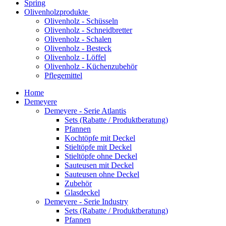
Spring
Olivenholzprodukte
Olivenholz - Schüsseln
Olivenholz - Schneidbretter
Olivenholz - Schalen
Olivenholz - Besteck
Olivenholz - Löffel
Olivenholz - Küchenzubehör
Pflegemittel
Home
Demeyere
Demeyere - Serie Atlantis
Sets (Rabatte / Produktberatung)
Pfannen
Kochtöpfe mit Deckel
Stieltöpfe mit Deckel
Stieltöpfe ohne Deckel
Sauteusen mit Deckel
Sauteusen ohne Deckel
Zubehör
Glasdeckel
Demeyere - Serie Industry
Sets (Rabatte / Produktberatung)
Pfannen