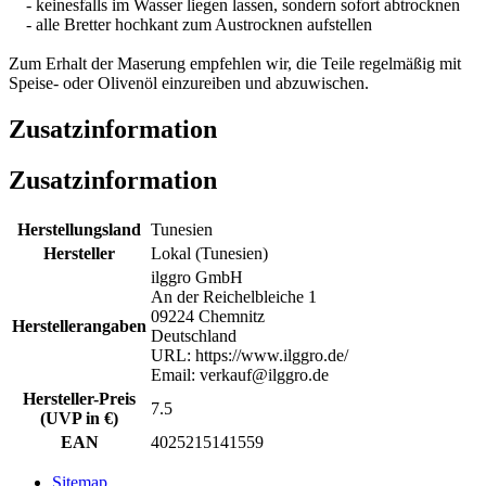
- keinesfalls im Wasser liegen lassen, sondern sofort abtrocknen
- alle Bretter hochkant zum Austrocknen aufstellen
Zum Erhalt der Maserung empfehlen wir, die Teile regelmäßig mit
Speise- oder Olivenöl einzureiben und abzuwischen.
Zusatzinformation
Zusatzinformation
Herstellungsland
Tunesien
Hersteller
Lokal (Tunesien)
ilggro GmbH
An der Reichelbleiche 1
09224 Chemnitz
Herstellerangaben
Deutschland
URL: https://www.ilggro.de/
Email: verkauf@ilggro.de
Hersteller-Preis
7.5
(UVP in €)
EAN
4025215141559
Sitemap