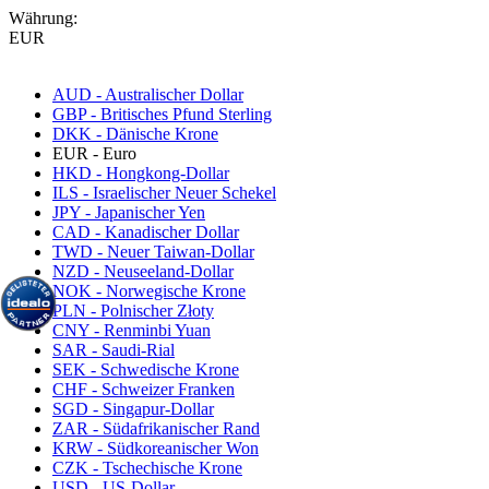
Währung:
EUR
AUD - Australischer Dollar
GBP - Britisches Pfund Sterling
DKK - Dänische Krone
EUR - Euro
HKD - Hongkong-Dollar
ILS - Israelischer Neuer Schekel
JPY - Japanischer Yen
CAD - Kanadischer Dollar
TWD - Neuer Taiwan-Dollar
NZD - Neuseeland-Dollar
NOK - Norwegische Krone
PLN - Polnischer Złoty
CNY - Renminbi Yuan
SAR - Saudi-Rial
SEK - Schwedische Krone
CHF - Schweizer Franken
SGD - Singapur-Dollar
ZAR - Südafrikanischer Rand
KRW - Südkoreanischer Won
CZK - Tschechische Krone
USD - US-Dollar