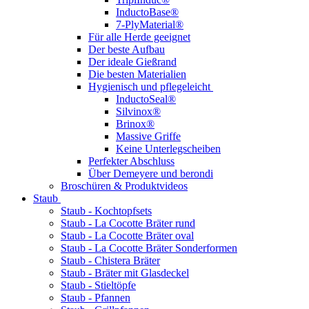
InductoBase®
7-PlyMaterial®
Für alle Herde geeignet
Der beste Aufbau
Der ideale Gießrand
Die besten Materialien
Hygienisch und pflegeleicht
InductoSeal®
Silvinox®
Brinox®
Massive Griffe
Keine Unterlegscheiben
Perfekter Abschluss
Über Demeyere und berondi
Broschüren & Produktvideos
Staub
Staub - Kochtopfsets
Staub - La Cocotte Bräter rund
Staub - La Cocotte Bräter oval
Staub - La Cocotte Bräter Sonderformen
Staub - Chistera Bräter
Staub - Bräter mit Glasdeckel
Staub - Stieltöpfe
Staub - Pfannen