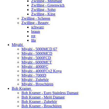
Zwilling - Minimale
Zwilling - Greenwich
Zwilling - Soho
Zwilling - King
Zwilling - Scheren
Zwilling - Beauty
schwarz
braun
rot
lila
Miyabi
Miyabi - 5000MCD 67
Miyabi - 5000MCD
Miyabi - 5000FCD
Miyabi - 6000MCT
Miyabi - 4000FC
Miyabi - 4000FCv2 Koya
Miyabi - 7000D
Miyabi - Zubehör
Miyabi - Broschüren
Bob Kramer
Bob Kramer - Euro Stainless Damast
Bob Kramer - Meiji Damast
Bob Kramer - Zubehör
Bob Kramer - Broschüren