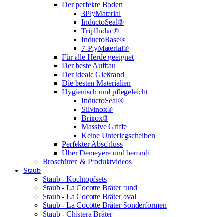
Der perfekte Boden
3PlyMaterial
InductoSeal®
TriplInduc®
InductoBase®
7-PlyMaterial®
Für alle Herde geeignet
Der beste Aufbau
Der ideale Gießrand
Die besten Materialien
Hygienisch und pflegeleicht
InductoSeal®
Silvinox®
Brinox®
Massive Griffe
Keine Unterlegscheiben
Perfekter Abschluss
Über Demeyere und berondi
Broschüren & Produktvideos
Staub
Staub - Kochtopfsets
Staub - La Cocotte Bräter rund
Staub - La Cocotte Bräter oval
Staub - La Cocotte Bräter Sonderformen
Staub - Chistera Bräter