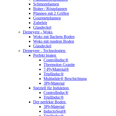
Schmorpfannen
Bräter / Röstpfannen
Pfannen mit 2 Griffen
Gourmetpfannen
Zubehör
Glasdeckel
Demeyere - Woks
Woks mit flachem Boden
Woks mit rundem Boden
Glasdeckel
Demeyere - Technologien
Perfekt braten
ControlInduc®
Thermolon Granite
7-PlyMaterial®
TriplInduc®
Multiglide® Beschichtung
3PlyMaterial
Speziell für Induktion
ControlInduc®
TriplInduc®
Der perfekte Boden
3PlyMaterial
InductoSeal®
TriplInduc®