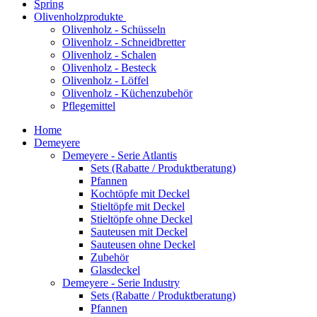
Spring
Olivenholzprodukte
Olivenholz - Schüsseln
Olivenholz - Schneidbretter
Olivenholz - Schalen
Olivenholz - Besteck
Olivenholz - Löffel
Olivenholz - Küchenzubehör
Pflegemittel
Home
Demeyere
Demeyere - Serie Atlantis
Sets (Rabatte / Produktberatung)
Pfannen
Kochtöpfe mit Deckel
Stieltöpfe mit Deckel
Stieltöpfe ohne Deckel
Sauteusen mit Deckel
Sauteusen ohne Deckel
Zubehör
Glasdeckel
Demeyere - Serie Industry
Sets (Rabatte / Produktberatung)
Pfannen