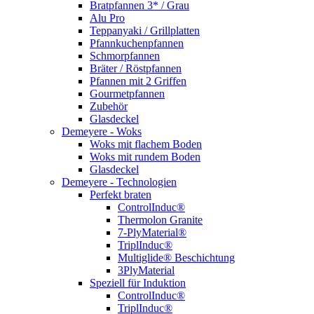
Bratpfannen 3* / Grau
Alu Pro
Teppanyaki / Grillplatten
Pfannkuchenpfannen
Schmorpfannen
Bräter / Röstpfannen
Pfannen mit 2 Griffen
Gourmetpfannen
Zubehör
Glasdeckel
Demeyere - Woks
Woks mit flachem Boden
Woks mit rundem Boden
Glasdeckel
Demeyere - Technologien
Perfekt braten
ControlInduc®
Thermolon Granite
7-PlyMaterial®
TriplInduc®
Multiglide® Beschichtung
3PlyMaterial
Speziell für Induktion
ControlInduc®
TriplInduc®