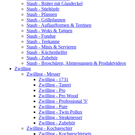
Staub - Bräter mit Glasdeckel
Staub - Stieltöpfe
Staub - Pfannen
Staub - Grillpfannen
Staub - Auflaufformen & Terrinen
Staub - Woks & Tajinen
Staub - Fondue
Staub - Teekanne
Staub - Minis & Servieren
Staub - Küchenhelfer
Staub - Zubehör
Staub - Broschüren, Abmessungen & Produktvideos
Zwilling
Zwilling - Messer
Zwilling - 1731
Zwilling - Tanrei
Zwilling - Pro
Zwilling - Pro Wood
Zwilling - Professional 'S'
Zwilling - Pure
Zwilling - Twin Pollux
Zwilling - Steakmesser
Zwilling - Zubehör
Zwilling - Kochgeschirr
Zwilling - Kochgeschirrsets