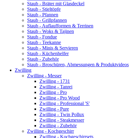
Staub - Bräter mit Glasdeckel
Staub - Stieltöpfe
Staub - Pfannen
Staub - Grillpfannen
Staub - Auflaufformen & Terrinen
Staub - Woks & Tajinen
Staub - Fondue
Staub - Teekanne
Staub - Minis & Servieren
Staub - Küchenhelfer
Staub - Zubehör
Staub - Broschüren, Abmessungen & Produktvideos
Zwilling
Zwilling - Messer
Zwilling - 1731
Zwilling - Tanrei
Zwilling - Pro
Zwilling - Pro Wood
Zwilling - Professional 'S'
Zwilling - Pure
Zwilling - Twin Pollux
Zwilling - Steakmesser
Zwilling - Zubehör
Zwilling - Kochgeschirr
Zwilling - Kochgeschirrsets