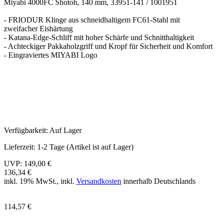
Miyabi 4000FC Shotoh, 140 mm, 33951-141 / 1001951
- FRIODUR Klinge aus schneidhaltigem FC61-Stahl mit
zweifacher Eishärtung
- Katana-Edge-Schliff mit hoher Schärfe und Schnitthaltigkeit
- Achteckiger Pakkaholzgriff und Kropf für Sicherheit und Komfort
- Eingraviertes MIYABI Logo
Verfügbarkeit:
Auf Lager
Lieferzeit:
1-2 Tage (Artikel ist auf Lager)
UVP:
149,00 €
136,34 €
inkl. 19% MwSt., inkl.
Versandkosten
innerhalb Deutschlands
114,57 €