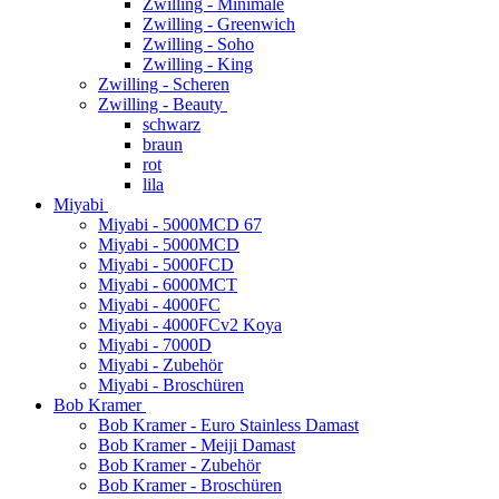
Zwilling - Minimale
Zwilling - Greenwich
Zwilling - Soho
Zwilling - King
Zwilling - Scheren
Zwilling - Beauty
schwarz
braun
rot
lila
Miyabi
Miyabi - 5000MCD 67
Miyabi - 5000MCD
Miyabi - 5000FCD
Miyabi - 6000MCT
Miyabi - 4000FC
Miyabi - 4000FCv2 Koya
Miyabi - 7000D
Miyabi - Zubehör
Miyabi - Broschüren
Bob Kramer
Bob Kramer - Euro Stainless Damast
Bob Kramer - Meiji Damast
Bob Kramer - Zubehör
Bob Kramer - Broschüren