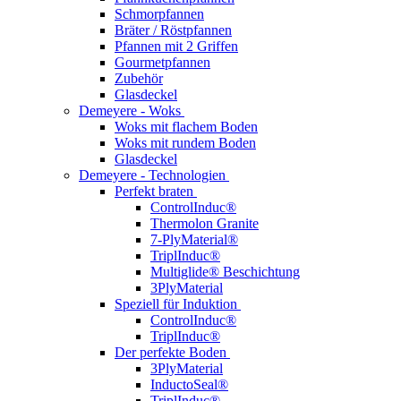
Schmorpfannen
Bräter / Röstpfannen
Pfannen mit 2 Griffen
Gourmetpfannen
Zubehör
Glasdeckel
Demeyere - Woks
Woks mit flachem Boden
Woks mit rundem Boden
Glasdeckel
Demeyere - Technologien
Perfekt braten
ControlInduc®
Thermolon Granite
7-PlyMaterial®
TriplInduc®
Multiglide® Beschichtung
3PlyMaterial
Speziell für Induktion
ControlInduc®
TriplInduc®
Der perfekte Boden
3PlyMaterial
InductoSeal®
TriplInduc®