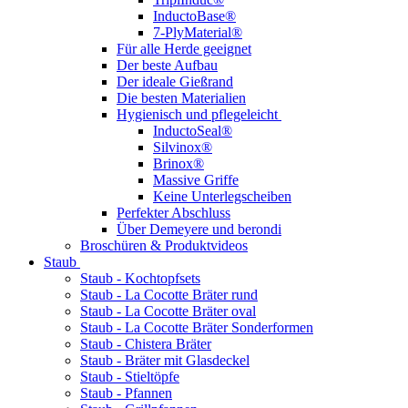
InductoBase®
7-PlyMaterial®
Für alle Herde geeignet
Der beste Aufbau
Der ideale Gießrand
Die besten Materialien
Hygienisch und pflegeleicht
InductoSeal®
Silvinox®
Brinox®
Massive Griffe
Keine Unterlegscheiben
Perfekter Abschluss
Über Demeyere und berondi
Broschüren & Produktvideos
Staub
Staub - Kochtopfsets
Staub - La Cocotte Bräter rund
Staub - La Cocotte Bräter oval
Staub - La Cocotte Bräter Sonderformen
Staub - Chistera Bräter
Staub - Bräter mit Glasdeckel
Staub - Stieltöpfe
Staub - Pfannen