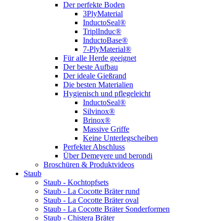
Der perfekte Boden
3PlyMaterial
InductoSeal®
TriplInduc®
InductoBase®
7-PlyMaterial®
Für alle Herde geeignet
Der beste Aufbau
Der ideale Gießrand
Die besten Materialien
Hygienisch und pflegeleicht
InductoSeal®
Silvinox®
Brinox®
Massive Griffe
Keine Unterlegscheiben
Perfekter Abschluss
Über Demeyere und berondi
Broschüren & Produktvideos
Staub
Staub - Kochtopfsets
Staub - La Cocotte Bräter rund
Staub - La Cocotte Bräter oval
Staub - La Cocotte Bräter Sonderformen
Staub - Chistera Bräter