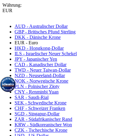
Währung:
EUR
AUD - Australischer Dollar
GBP - Britisches Pfund Sterling
DKK - Dänische Krone
EUR - Euro
HKD - Hongkong-Dollar
ILS - Israelischer Neuer Schekel
JPY - Japanischer Yen
CAD - Kanadischer Dollar
TWD - Neuer Taiwan-Dollar
NZD - Neuseeland-Dollar
NOK - Norwegische Krone
PLN - Polnischer Złoty
CNY - Renminbi Yuan
SAR - Saudi-Rial
SEK - Schwedische Krone
CHF - Schweizer Franken
SGD - Singapur-Dollar
ZAR - Südafrikanischer Rand
KRW - Südkoreanischer Won
CZK - Tschechische Krone
USD - US-Dollar