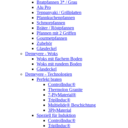
Bratpfannen 3* / Grau
Alu Pro
Teppanyaki / Grillplatten
Pfannkuchenpfannen
Schmorpfannen
Bräter / Röstpfannen
Pfannen mit 2 Griffen
Gourmetpfannen
Zubehör
Glasdeckel
Demeyere - Woks
Woks mit flachem Boden
Woks mit rundem Boden
Glasdeckel
Demeyere - Technologien
Perfekt braten
ControlInduc®
Thermolon Granite
7-PlyMaterial®
TriplInduc®
Multiglide® Beschichtung
3PlyMaterial
Speziell für Induktion
ControlInduc®
TriplInduc®