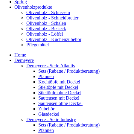
Spring
Olivenholzprodukte
Olivenholz - Schüsseln
Olivenholz - Schneidbretter
Olivenholz - Schalen
Olivenholz - Besteck
Olivenholz - Löffel
Olivenholz - Küchenzubehör
Pflegemittel
Home
Demeyere
Demeyere - Serie Atlantis
Sets (Rabatte / Produktberatung)
Pfannen
Kochtöpfe mit Deckel
Stieltöpfe mit Deckel
Stieltöpfe ohne Deckel
Sauteusen mit Deckel
Sauteusen ohne Deckel
Zubehör
Glasdeckel
Demeyere - Serie Industry
Sets (Rabatte / Produktberatung)
Pfannen