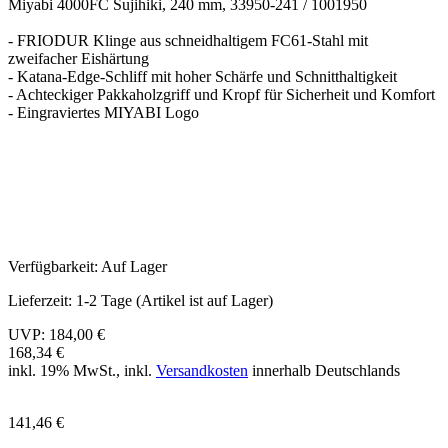
Miyabi 4000FC Sujihiki, 240 mm, 33950-241 / 1001950
- FRIODUR Klinge aus schneidhaltigem FC61-Stahl mit
zweifacher Eishärtung
- Katana-Edge-Schliff mit hoher Schärfe und Schnitthaltigkeit
- Achteckiger Pakkaholzgriff und Kropf für Sicherheit und Komfort
- Eingraviertes MIYABI Logo
Verfügbarkeit:
Auf Lager
Lieferzeit:
1-2 Tage (Artikel ist auf Lager)
UVP:
184,00 €
168,34 €
inkl. 19% MwSt., inkl.
Versandkosten
innerhalb Deutschlands
141,46 €