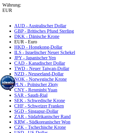
Währung:
EUR
AUD - Australischer Dollar
GBP - Britisches Pfund Sterling
DKK - Dänische Krone
EUR - Euro
HKD - Hongkong-Dollar
ILS - Israelischer Neuer Schekel
JPY - Japanischer Yen
CAD - Kanadischer Dollar
TWD - Neuer Taiwan-Dollar
NZD - Neuseeland-Dollar
NOK - Norwegische Krone
PLN - Polnischer Złoty
CNY - Renminbi Yuan
SAR - Saudi-Rial
SEK - Schwedische Krone
CHF - Schweizer Franken
SGD - Singapur-Dollar
ZAR - Südafrikanischer Rand
KRW - Südkoreanischer Won
CZK - Tschechische Krone
USD - US-Dollar