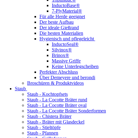
InductoBase®
7-PlyMaterial®
Für alle Herde geeignet
Der beste Aufbau
Der ideale Gießrand
Die besten Materialien
Hygienisch und pflegeleicht
InductoSeal®
Silvinox®
Brinox®
Massive Griffe
Keine Unterlegscheiben
Perfekter Abschluss
Über Demeyere und berondi
Broschüren & Produktvideos
Staub
Staub - Kochtopfsets
Staub - La Cocotte Bräter rund
Staub - La Cocotte Bräter oval
Staub - La Cocotte Bräter Sonderformen
Staub - Chistera Bräter
Staub - Bräter mit Glasdeckel
Staub - Stieltöpfe
Staub - Pfannen