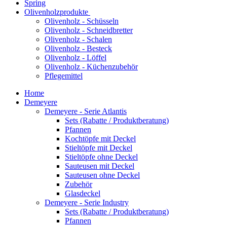
Spring
Olivenholzprodukte
Olivenholz - Schüsseln
Olivenholz - Schneidbretter
Olivenholz - Schalen
Olivenholz - Besteck
Olivenholz - Löffel
Olivenholz - Küchenzubehör
Pflegemittel
Home
Demeyere
Demeyere - Serie Atlantis
Sets (Rabatte / Produktberatung)
Pfannen
Kochtöpfe mit Deckel
Stieltöpfe mit Deckel
Stieltöpfe ohne Deckel
Sauteusen mit Deckel
Sauteusen ohne Deckel
Zubehör
Glasdeckel
Demeyere - Serie Industry
Sets (Rabatte / Produktberatung)
Pfannen