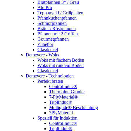
Bratpfannen 3* / Grau
Alu Pro
Teppanyaki / Grillplatten
Pfannkuchenpfannen
Schmorpfannen
Bräter / Röstpfannen
Pfannen mit 2 Griffen
Gourmetpfannen
Zubehör
Glasdeckel
Demeyere - Woks
Woks mit flachem Boden
Woks mit rundem Boden
Glasdeckel
Demeyere - Technologien
Perfekt braten
ControlInduc®
Thermolon Granite
7-PlyMaterial®
TriplInduc®
Multiglide® Beschichtung
3PlyMaterial
Speziell für Induktion
ControlInduc®
TriplInduc®