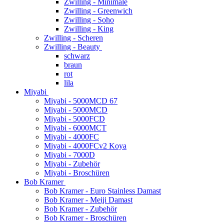
Zwilling - Minimale
Zwilling - Greenwich
Zwilling - Soho
Zwilling - King
Zwilling - Scheren
Zwilling - Beauty
schwarz
braun
rot
lila
Miyabi
Miyabi - 5000MCD 67
Miyabi - 5000MCD
Miyabi - 5000FCD
Miyabi - 6000MCT
Miyabi - 4000FC
Miyabi - 4000FCv2 Koya
Miyabi - 7000D
Miyabi - Zubehör
Miyabi - Broschüren
Bob Kramer
Bob Kramer - Euro Stainless Damast
Bob Kramer - Meiji Damast
Bob Kramer - Zubehör
Bob Kramer - Broschüren