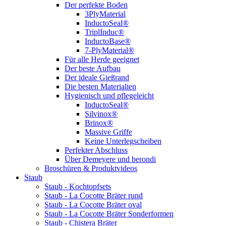
Der perfekte Boden
3PlyMaterial
InductoSeal®
TriplInduc®
InductoBase®
7-PlyMaterial®
Für alle Herde geeignet
Der beste Aufbau
Der ideale Gießrand
Die besten Materialien
Hygienisch und pflegeleicht
InductoSeal®
Silvinox®
Brinox®
Massive Griffe
Keine Unterlegscheiben
Perfekter Abschluss
Über Demeyere und berondi
Broschüren & Produktvideos
Staub
Staub - Kochtopfsets
Staub - La Cocotte Bräter rund
Staub - La Cocotte Bräter oval
Staub - La Cocotte Bräter Sonderformen
Staub - Chistera Bräter