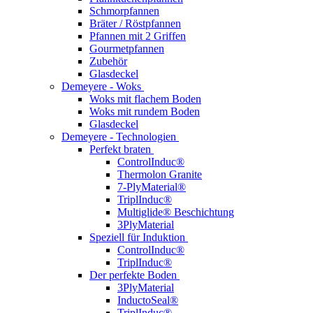
Schmorpfannen
Bräter / Röstpfannen
Pfannen mit 2 Griffen
Gourmetpfannen
Zubehör
Glasdeckel
Demeyere - Woks
Woks mit flachem Boden
Woks mit rundem Boden
Glasdeckel
Demeyere - Technologien
Perfekt braten
ControlInduc®
Thermolon Granite
7-PlyMaterial®
TriplInduc®
Multiglide® Beschichtung
3PlyMaterial
Speziell für Induktion
ControlInduc®
TriplInduc®
Der perfekte Boden
3PlyMaterial
InductoSeal®
TriplInduc®