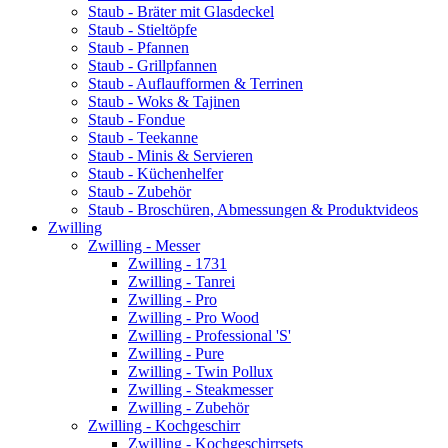
Staub - Bräter mit Glasdeckel
Staub - Stieltöpfe
Staub - Pfannen
Staub - Grillpfannen
Staub - Auflaufformen & Terrinen
Staub - Woks & Tajinen
Staub - Fondue
Staub - Teekanne
Staub - Minis & Servieren
Staub - Küchenhelfer
Staub - Zubehör
Staub - Broschüren, Abmessungen & Produktvideos
Zwilling
Zwilling - Messer
Zwilling - 1731
Zwilling - Tanrei
Zwilling - Pro
Zwilling - Pro Wood
Zwilling - Professional 'S'
Zwilling - Pure
Zwilling - Twin Pollux
Zwilling - Steakmesser
Zwilling - Zubehör
Zwilling - Kochgeschirr
Zwilling - Kochgeschirrsets