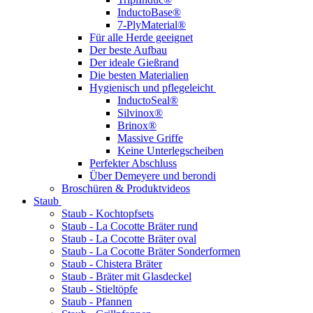
InductoBase®
7-PlyMaterial®
Für alle Herde geeignet
Der beste Aufbau
Der ideale Gießrand
Die besten Materialien
Hygienisch und pflegeleicht
InductoSeal®
Silvinox®
Brinox®
Massive Griffe
Keine Unterlegscheiben
Perfekter Abschluss
Über Demeyere und berondi
Broschüren & Produktvideos
Staub
Staub - Kochtopfsets
Staub - La Cocotte Bräter rund
Staub - La Cocotte Bräter oval
Staub - La Cocotte Bräter Sonderformen
Staub - Chistera Bräter
Staub - Bräter mit Glasdeckel
Staub - Stieltöpfe
Staub - Pfannen