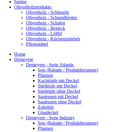
Spring
Olivenholzprodukte
Olivenholz - Schüsseln
Olivenholz - Schneidbretter
Olivenholz - Schalen
Olivenholz - Besteck
Olivenholz - Löffel
Olivenholz - Küchenzubehör
Pflegemittel
Home
Demeyere
Demeyere - Serie Atlantis
Sets (Rabatte / Produktberatung)
Pfannen
Kochtöpfe mit Deckel
Stieltöpfe mit Deckel
Stieltöpfe ohne Deckel
Sauteusen mit Deckel
Sauteusen ohne Deckel
Zubehör
Glasdeckel
Demeyere - Serie Industry
Sets (Rabatte / Produktberatung)
Pfannen