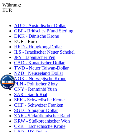
Währung:
EUR
AUD - Australischer Dollar
GBP - Britisches Pfund Sterling
DKK - Dänische Krone
EUR - Euro
HKD - Hongkong-Dollar
ILS - Israelischer Neuer Schekel
JPY - Japanischer Yen
CAD - Kanadischer Dollar
TWD - Neuer Taiwan-Dollar
NZD - Neuseeland-Dollar
NOK - Norwegische Krone
PLN - Polnischer Złoty
CNY - Renminbi Yuan
SAR - Saudi-Rial
SEK - Schwedische Krone
CHF - Schweizer Franken
SGD - Singapur-Dollar
ZAR - Südafrikanischer Rand
KRW - Südkoreanischer Won
CZK - Tschechische Krone
USD - US-Dollar