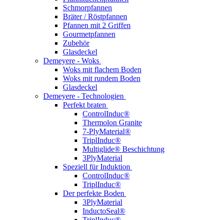
Schmorpfannen
Bräter / Röstpfannen
Pfannen mit 2 Griffen
Gourmetpfannen
Zubehör
Glasdeckel
Demeyere - Woks
Woks mit flachem Boden
Woks mit rundem Boden
Glasdeckel
Demeyere - Technologien
Perfekt braten
ControlInduc®
Thermolon Granite
7-PlyMaterial®
TriplInduc®
Multiglide® Beschichtung
3PlyMaterial
Speziell für Induktion
ControlInduc®
TriplInduc®
Der perfekte Boden
3PlyMaterial
InductoSeal®
TriplInduc®