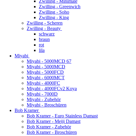
Zwilling - Minimale
Zwilling - Greenwich
Zwilling - Soho
Zwilling - King
Zwilling - Scheren
Zwilling - Beauty
schwarz
braun
rot
lila
Miyabi
Miyabi - 5000MCD 67
Miyabi - 5000MCD
Miyabi - 5000FCD
Miyabi - 6000MCT
Miyabi - 4000FC
Miyabi - 4000FCv2 Koya
Miyabi - 7000D
Miyabi - Zubehör
Miyabi - Broschüren
Bob Kramer
Bob Kramer - Euro Stainless Damast
Bob Kramer - Meiji Damast
Bob Kramer - Zubehör
Bob Kramer - Broschüren