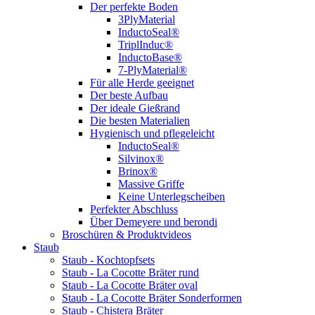
Der perfekte Boden
3PlyMaterial
InductoSeal®
TriplInduc®
InductoBase®
7-PlyMaterial®
Für alle Herde geeignet
Der beste Aufbau
Der ideale Gießrand
Die besten Materialien
Hygienisch und pflegeleicht
InductoSeal®
Silvinox®
Brinox®
Massive Griffe
Keine Unterlegscheiben
Perfekter Abschluss
Über Demeyere und berondi
Broschüren & Produktvideos
Staub
Staub - Kochtopfsets
Staub - La Cocotte Bräter rund
Staub - La Cocotte Bräter oval
Staub - La Cocotte Bräter Sonderformen
Staub - Chistera Bräter