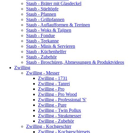
Staub - Bräter mit Glasdeckel
Staub - Stieltöpfe
Staub - Pfannen
Staub - Grillpfannen
Staub - Auflaufformen & Terrinen
Staub - Woks & Tajinen
Staub - Fondue
Staub - Teekanne
Staub - Minis & Servieren
Staub - Küchenhelfer
Staub - Zubehör
Staub - Broschüren, Abmessungen & Produktvideos
Zwilling
Zwilling - Messer
Zwilling - 1731
Zwilling - Tanrei
Zwilling - Pro
Zwilling - Pro Wood
Zwilling - Professional 'S'
Zwilling - Pure
Zwilling - Twin Pollux
Zwilling - Steakmesser
Zwilling - Zubehör
Zwilling - Kochgeschirr
Zwilling - Kochgeschirrsets