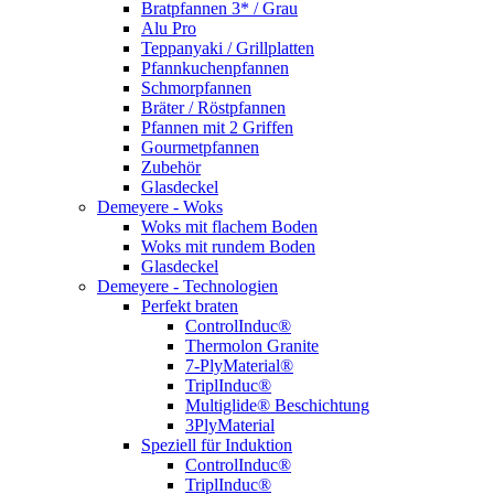
Bratpfannen 3* / Grau
Alu Pro
Teppanyaki / Grillplatten
Pfannkuchenpfannen
Schmorpfannen
Bräter / Röstpfannen
Pfannen mit 2 Griffen
Gourmetpfannen
Zubehör
Glasdeckel
Demeyere - Woks
Woks mit flachem Boden
Woks mit rundem Boden
Glasdeckel
Demeyere - Technologien
Perfekt braten
ControlInduc®
Thermolon Granite
7-PlyMaterial®
TriplInduc®
Multiglide® Beschichtung
3PlyMaterial
Speziell für Induktion
ControlInduc®
TriplInduc®