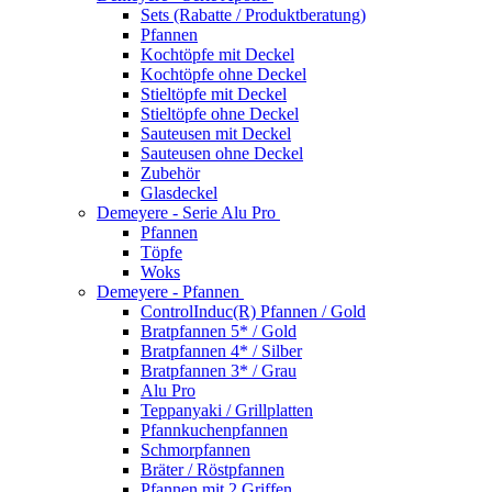
Sets (Rabatte / Produktberatung)
Pfannen
Kochtöpfe mit Deckel
Kochtöpfe ohne Deckel
Stieltöpfe mit Deckel
Stieltöpfe ohne Deckel
Sauteusen mit Deckel
Sauteusen ohne Deckel
Zubehör
Glasdeckel
Demeyere - Serie Alu Pro
Pfannen
Töpfe
Woks
Demeyere - Pfannen
ControlInduc(R) Pfannen / Gold
Bratpfannen 5* / Gold
Bratpfannen 4* / Silber
Bratpfannen 3* / Grau
Alu Pro
Teppanyaki / Grillplatten
Pfannkuchenpfannen
Schmorpfannen
Bräter / Röstpfannen
Pfannen mit 2 Griffen