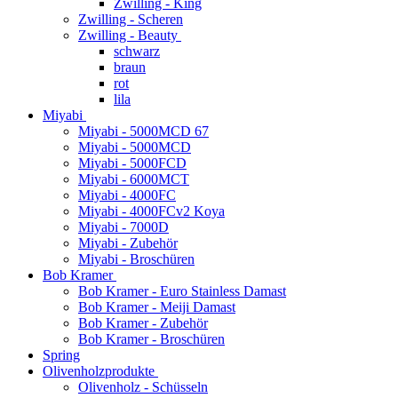
Zwilling - King
Zwilling - Scheren
Zwilling - Beauty
schwarz
braun
rot
lila
Miyabi
Miyabi - 5000MCD 67
Miyabi - 5000MCD
Miyabi - 5000FCD
Miyabi - 6000MCT
Miyabi - 4000FC
Miyabi - 4000FCv2 Koya
Miyabi - 7000D
Miyabi - Zubehör
Miyabi - Broschüren
Bob Kramer
Bob Kramer - Euro Stainless Damast
Bob Kramer - Meiji Damast
Bob Kramer - Zubehör
Bob Kramer - Broschüren
Spring
Olivenholzprodukte
Olivenholz - Schüsseln