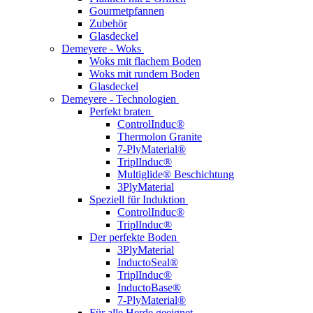
Gourmetpfannen
Zubehör
Glasdeckel
Demeyere - Woks
Woks mit flachem Boden
Woks mit rundem Boden
Glasdeckel
Demeyere - Technologien
Perfekt braten
ControlInduc®
Thermolon Granite
7-PlyMaterial®
TriplInduc®
Multiglide® Beschichtung
3PlyMaterial
Speziell für Induktion
ControlInduc®
TriplInduc®
Der perfekte Boden
3PlyMaterial
InductoSeal®
TriplInduc®
InductoBase®
7-PlyMaterial®
Für alle Herde geeignet