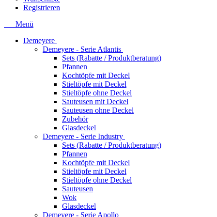
Registrieren
Menü
Demeyere
Demeyere - Serie Atlantis
Sets (Rabatte / Produktberatung)
Pfannen
Kochtöpfe mit Deckel
Stieltöpfe mit Deckel
Stieltöpfe ohne Deckel
Sauteusen mit Deckel
Sauteusen ohne Deckel
Zubehör
Glasdeckel
Demeyere - Serie Industry
Sets (Rabatte / Produktberatung)
Pfannen
Kochtöpfe mit Deckel
Stieltöpfe mit Deckel
Stieltöpfe ohne Deckel
Sauteusen
Wok
Glasdeckel
Demeyere - Serie Apollo