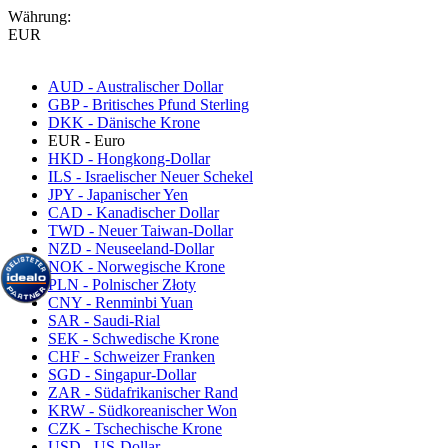
Währung:
EUR
AUD - Australischer Dollar
GBP - Britisches Pfund Sterling
DKK - Dänische Krone
EUR - Euro
HKD - Hongkong-Dollar
ILS - Israelischer Neuer Schekel
JPY - Japanischer Yen
CAD - Kanadischer Dollar
TWD - Neuer Taiwan-Dollar
NZD - Neuseeland-Dollar
NOK - Norwegische Krone
PLN - Polnischer Złoty
CNY - Renminbi Yuan
SAR - Saudi-Rial
SEK - Schwedische Krone
CHF - Schweizer Franken
SGD - Singapur-Dollar
ZAR - Südafrikanischer Rand
KRW - Südkoreanischer Won
CZK - Tschechische Krone
USD - US-Dollar