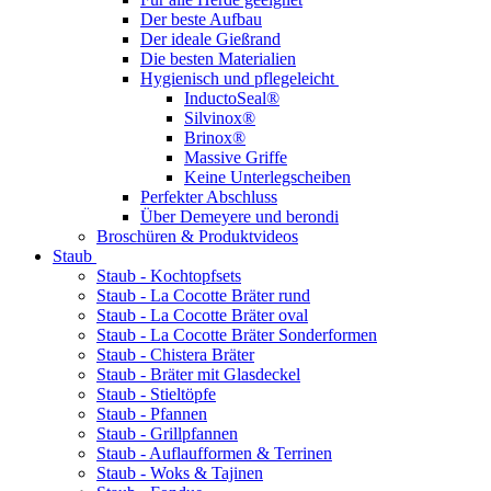
Der beste Aufbau
Der ideale Gießrand
Die besten Materialien
Hygienisch und pflegeleicht
InductoSeal®
Silvinox®
Brinox®
Massive Griffe
Keine Unterlegscheiben
Perfekter Abschluss
Über Demeyere und berondi
Broschüren & Produktvideos
Staub
Staub - Kochtopfsets
Staub - La Cocotte Bräter rund
Staub - La Cocotte Bräter oval
Staub - La Cocotte Bräter Sonderformen
Staub - Chistera Bräter
Staub - Bräter mit Glasdeckel
Staub - Stieltöpfe
Staub - Pfannen
Staub - Grillpfannen
Staub - Auflaufformen & Terrinen
Staub - Woks & Tajinen