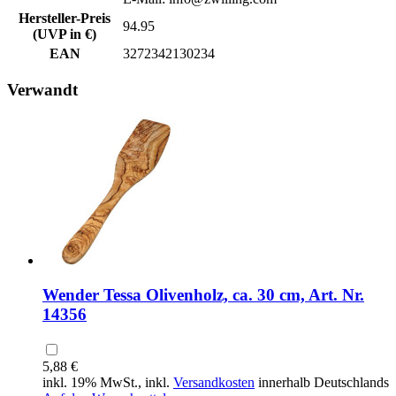
Hersteller-Preis
94.95
(UVP in €)
EAN
3272342130234
Verwandt
Wender Tessa Olivenholz, ca. 30 cm, Art. Nr.
14356
5,88 €
inkl. 19% MwSt., inkl.
Versandkosten
innerhalb Deutschlands