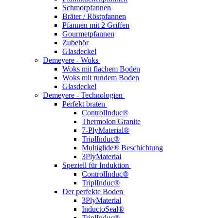
Schmorpfannen
Bräter / Röstpfannen
Pfannen mit 2 Griffen
Gourmetpfannen
Zubehör
Glasdeckel
Demeyere - Woks
Woks mit flachem Boden
Woks mit rundem Boden
Glasdeckel
Demeyere - Technologien
Perfekt braten
ControlInduc®
Thermolon Granite
7-PlyMaterial®
TriplInduc®
Multiglide® Beschichtung
3PlyMaterial
Speziell für Induktion
ControlInduc®
TriplInduc®
Der perfekte Boden
3PlyMaterial
InductoSeal®
TriplInduc®