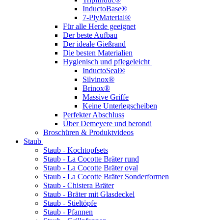
InductoBase®
7-PlyMaterial®
Für alle Herde geeignet
Der beste Aufbau
Der ideale Gießrand
Die besten Materialien
Hygienisch und pflegeleicht
InductoSeal®
Silvinox®
Brinox®
Massive Griffe
Keine Unterlegscheiben
Perfekter Abschluss
Über Demeyere und berondi
Broschüren & Produktvideos
Staub
Staub - Kochtopfsets
Staub - La Cocotte Bräter rund
Staub - La Cocotte Bräter oval
Staub - La Cocotte Bräter Sonderformen
Staub - Chistera Bräter
Staub - Bräter mit Glasdeckel
Staub - Stieltöpfe
Staub - Pfannen