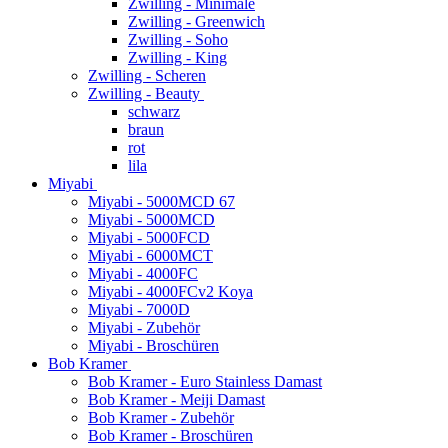
Zwilling - Minimale
Zwilling - Greenwich
Zwilling - Soho
Zwilling - King
Zwilling - Scheren
Zwilling - Beauty
schwarz
braun
rot
lila
Miyabi
Miyabi - 5000MCD 67
Miyabi - 5000MCD
Miyabi - 5000FCD
Miyabi - 6000MCT
Miyabi - 4000FC
Miyabi - 4000FCv2 Koya
Miyabi - 7000D
Miyabi - Zubehör
Miyabi - Broschüren
Bob Kramer
Bob Kramer - Euro Stainless Damast
Bob Kramer - Meiji Damast
Bob Kramer - Zubehör
Bob Kramer - Broschüren