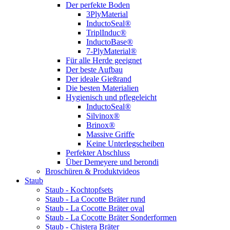
Der perfekte Boden
3PlyMaterial
InductoSeal®
TriplInduc®
InductoBase®
7-PlyMaterial®
Für alle Herde geeignet
Der beste Aufbau
Der ideale Gießrand
Die besten Materialien
Hygienisch und pflegeleicht
InductoSeal®
Silvinox®
Brinox®
Massive Griffe
Keine Unterlegscheiben
Perfekter Abschluss
Über Demeyere und berondi
Broschüren & Produktvideos
Staub
Staub - Kochtopfsets
Staub - La Cocotte Bräter rund
Staub - La Cocotte Bräter oval
Staub - La Cocotte Bräter Sonderformen
Staub - Chistera Bräter