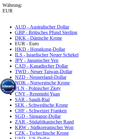
Währung:
EUR
AUD - Australischer Dollar
GBP - Britisches Pfund Sterling
DKK - Dänische Krone
EUR - Euro
HKD - Hongkong-Dollar
ILS - Israelischer Neuer Schekel
JPY - Japanischer Yen
CAD - Kanadischer Dollar
TWD - Neuer Taiwan-Dollar
NZD - Neuseeland-Dollar
NOK - Norwegische Krone
PLN - Polnischer Złoty
CNY - Renminbi Yuan
SAR - Saudi-Rial
SEK - Schwedische Krone
CHF - Schweizer Franken
SGD - Singapur-Dollar
ZAR - Südafrikanischer Rand
KRW - Südkoreanischer Won
CZK - Tschechische Krone
USD - US-Dollar