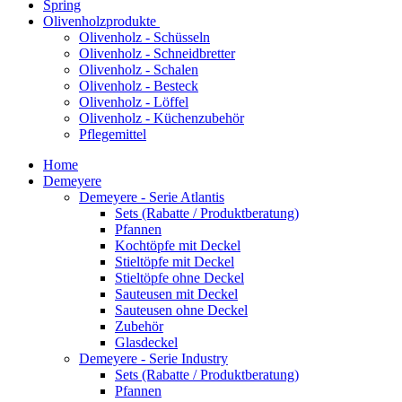
Spring
Olivenholzprodukte
Olivenholz - Schüsseln
Olivenholz - Schneidbretter
Olivenholz - Schalen
Olivenholz - Besteck
Olivenholz - Löffel
Olivenholz - Küchenzubehör
Pflegemittel
Home
Demeyere
Demeyere - Serie Atlantis
Sets (Rabatte / Produktberatung)
Pfannen
Kochtöpfe mit Deckel
Stieltöpfe mit Deckel
Stieltöpfe ohne Deckel
Sauteusen mit Deckel
Sauteusen ohne Deckel
Zubehör
Glasdeckel
Demeyere - Serie Industry
Sets (Rabatte / Produktberatung)
Pfannen