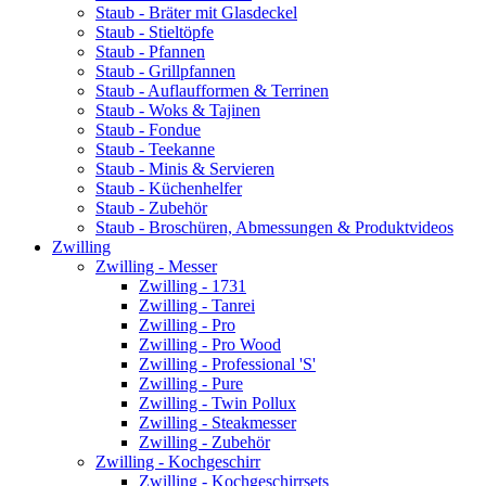
Staub - Bräter mit Glasdeckel
Staub - Stieltöpfe
Staub - Pfannen
Staub - Grillpfannen
Staub - Auflaufformen & Terrinen
Staub - Woks & Tajinen
Staub - Fondue
Staub - Teekanne
Staub - Minis & Servieren
Staub - Küchenhelfer
Staub - Zubehör
Staub - Broschüren, Abmessungen & Produktvideos
Zwilling
Zwilling - Messer
Zwilling - 1731
Zwilling - Tanrei
Zwilling - Pro
Zwilling - Pro Wood
Zwilling - Professional 'S'
Zwilling - Pure
Zwilling - Twin Pollux
Zwilling - Steakmesser
Zwilling - Zubehör
Zwilling - Kochgeschirr
Zwilling - Kochgeschirrsets