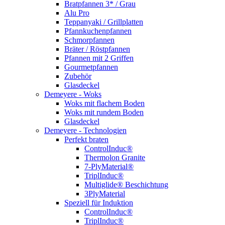
Bratpfannen 3* / Grau
Alu Pro
Teppanyaki / Grillplatten
Pfannkuchenpfannen
Schmorpfannen
Bräter / Röstpfannen
Pfannen mit 2 Griffen
Gourmetpfannen
Zubehör
Glasdeckel
Demeyere - Woks
Woks mit flachem Boden
Woks mit rundem Boden
Glasdeckel
Demeyere - Technologien
Perfekt braten
ControlInduc®
Thermolon Granite
7-PlyMaterial®
TriplInduc®
Multiglide® Beschichtung
3PlyMaterial
Speziell für Induktion
ControlInduc®
TriplInduc®