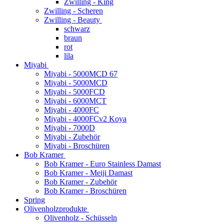
Zwilling - King
Zwilling - Scheren
Zwilling - Beauty
schwarz
braun
rot
lila
Miyabi
Miyabi - 5000MCD 67
Miyabi - 5000MCD
Miyabi - 5000FCD
Miyabi - 6000MCT
Miyabi - 4000FC
Miyabi - 4000FCv2 Koya
Miyabi - 7000D
Miyabi - Zubehör
Miyabi - Broschüren
Bob Kramer
Bob Kramer - Euro Stainless Damast
Bob Kramer - Meiji Damast
Bob Kramer - Zubehör
Bob Kramer - Broschüren
Spring
Olivenholzprodukte
Olivenholz - Schüsseln