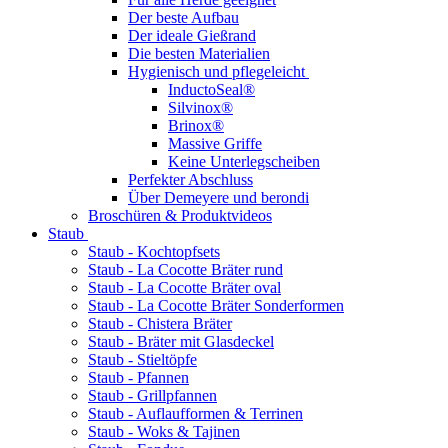
Der beste Aufbau
Der ideale Gießrand
Die besten Materialien
Hygienisch und pflegeleicht
InductoSeal®
Silvinox®
Brinox®
Massive Griffe
Keine Unterlegscheiben
Perfekter Abschluss
Über Demeyere und berondi
Broschüren & Produktvideos
Staub
Staub - Kochtopfsets
Staub - La Cocotte Bräter rund
Staub - La Cocotte Bräter oval
Staub - La Cocotte Bräter Sonderformen
Staub - Chistera Bräter
Staub - Bräter mit Glasdeckel
Staub - Stieltöpfe
Staub - Pfannen
Staub - Grillpfannen
Staub - Auflaufformen & Terrinen
Staub - Woks & Tajinen