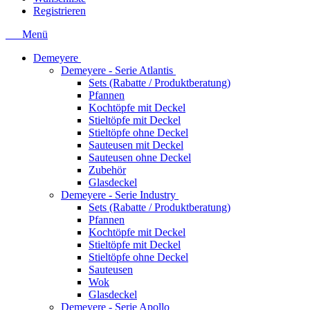
Registrieren
Menü
Demeyere
Demeyere - Serie Atlantis
Sets (Rabatte / Produktberatung)
Pfannen
Kochtöpfe mit Deckel
Stieltöpfe mit Deckel
Stieltöpfe ohne Deckel
Sauteusen mit Deckel
Sauteusen ohne Deckel
Zubehör
Glasdeckel
Demeyere - Serie Industry
Sets (Rabatte / Produktberatung)
Pfannen
Kochtöpfe mit Deckel
Stieltöpfe mit Deckel
Stieltöpfe ohne Deckel
Sauteusen
Wok
Glasdeckel
Demeyere - Serie Apollo