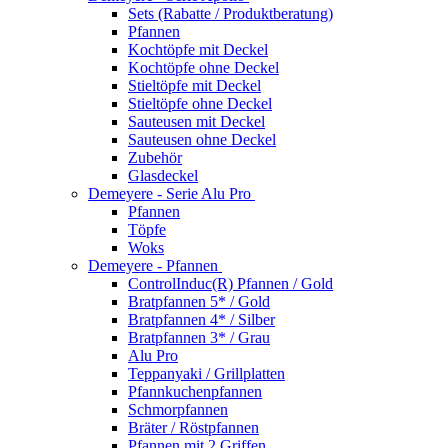
Sets (Rabatte / Produktberatung)
Pfannen
Kochtöpfe mit Deckel
Kochtöpfe ohne Deckel
Stieltöpfe mit Deckel
Stieltöpfe ohne Deckel
Sauteusen mit Deckel
Sauteusen ohne Deckel
Zubehör
Glasdeckel
Demeyere - Serie Alu Pro
Pfannen
Töpfe
Woks
Demeyere - Pfannen
ControlInduc(R) Pfannen / Gold
Bratpfannen 5* / Gold
Bratpfannen 4* / Silber
Bratpfannen 3* / Grau
Alu Pro
Teppanyaki / Grillplatten
Pfannkuchenpfannen
Schmorpfannen
Bräter / Röstpfannen
Pfannen mit 2 Griffen