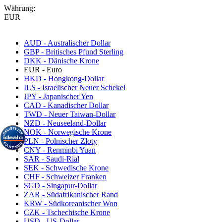
Währung:
EUR
AUD - Australischer Dollar
GBP - Britisches Pfund Sterling
DKK - Dänische Krone
EUR - Euro
HKD - Hongkong-Dollar
ILS - Israelischer Neuer Schekel
JPY - Japanischer Yen
CAD - Kanadischer Dollar
TWD - Neuer Taiwan-Dollar
NZD - Neuseeland-Dollar
NOK - Norwegische Krone
PLN - Polnischer Złoty
CNY - Renminbi Yuan
SAR - Saudi-Rial
SEK - Schwedische Krone
CHF - Schweizer Franken
SGD - Singapur-Dollar
ZAR - Südafrikanischer Rand
KRW - Südkoreanischer Won
CZK - Tschechische Krone
USD - US-Dollar