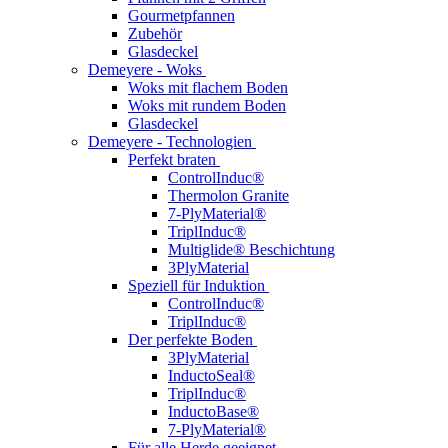
Gourmetpfannen
Zubehör
Glasdeckel
Demeyere - Woks
Woks mit flachem Boden
Woks mit rundem Boden
Glasdeckel
Demeyere - Technologien
Perfekt braten
ControlInduc®
Thermolon Granite
7-PlyMaterial®
TriplInduc®
Multiglide® Beschichtung
3PlyMaterial
Speziell für Induktion
ControlInduc®
TriplInduc®
Der perfekte Boden
3PlyMaterial
InductoSeal®
TriplInduc®
InductoBase®
7-PlyMaterial®
Für alle Herde geeignet