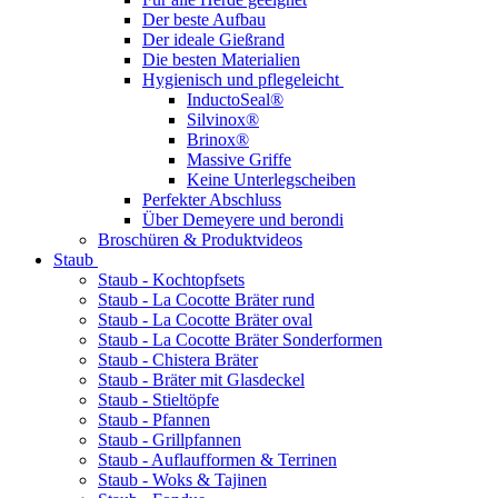
Der beste Aufbau
Der ideale Gießrand
Die besten Materialien
Hygienisch und pflegeleicht
InductoSeal®
Silvinox®
Brinox®
Massive Griffe
Keine Unterlegscheiben
Perfekter Abschluss
Über Demeyere und berondi
Broschüren & Produktvideos
Staub
Staub - Kochtopfsets
Staub - La Cocotte Bräter rund
Staub - La Cocotte Bräter oval
Staub - La Cocotte Bräter Sonderformen
Staub - Chistera Bräter
Staub - Bräter mit Glasdeckel
Staub - Stieltöpfe
Staub - Pfannen
Staub - Grillpfannen
Staub - Auflaufformen & Terrinen
Staub - Woks & Tajinen