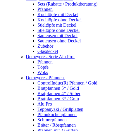
Sets (Rabatte / Produktberatung)
Pfannen
Kochtöpfe mit Deckel
Kochtöpfe ohne Deckel
Stieltöpfe mit Deckel
Stieltöpfe ohne Deckel
Sauteusen mit Deckel
Sauteusen ohne Deckel
Zubehör
Glasdeckel
Demeyere - Serie Alu Pro
Pfannen
Töpfe
Woks
Demeyere - Pfannen
ControlInduc(R) Pfannen / Gold
Bratpfannen 5* / Gold
Bratpfannen 4* / Silber
Bratpfannen 3* / Grau
Alu Pro
Teppanyaki / Grillplatten
Pfannkuchenpfannen
Schmorpfannen
Bräter / Röstpfannen
Pfannen mit 2 Griffen