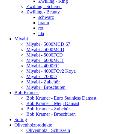
Zwilling - King
Zwilling - Scheren
Zwilling - Beauty
schwarz
braun
rot
lila
Miyabi
Miyabi - 5000MCD 67
Miyabi - 5000MCD
Miyabi - 5000FCD
Miyabi - 6000MCT
Miyabi - 4000FC
Miyabi - 4000FCv2 Koya
Miyabi - 7000D
Miyabi - Zubehör
Miyabi - Broschüren
Bob Kramer
Bob Kramer - Euro Stainless Damast
Bob Kramer - Meiji Damast
Bob Kramer - Zubehör
Bob Kramer - Broschüren
Spring
Olivenholzprodukte
Olivenholz - Schüsseln