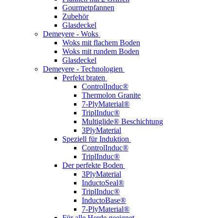
Gourmetpfannen
Zubehör
Glasdeckel
Demeyere - Woks
Woks mit flachem Boden
Woks mit rundem Boden
Glasdeckel
Demeyere - Technologien
Perfekt braten
ControlInduc®
Thermolon Granite
7-PlyMaterial®
TriplInduc®
Multiglide® Beschichtung
3PlyMaterial
Speziell für Induktion
ControlInduc®
TriplInduc®
Der perfekte Boden
3PlyMaterial
InductoSeal®
TriplInduc®
InductoBase®
7-PlyMaterial®
Für alle Herde geeignet