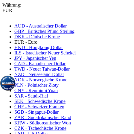
Währung:
EUR
AUD - Australischer Dollar
GBP - Britisches Pfund Sterling
DKK - Dänische Krone
EUR - Euro
HKD - Hongkong-Dollar
ILS - Israelischer Neuer Schekel
JPY - Japanischer Yen
CAD - Kanadischer Dollar
TWD - Neuer Taiwan-Dollar
NZD - Neuseeland-Dollar
NOK - Norwegische Krone
PLN - Polnischer Złoty
CNY - Renminbi Yuan
SAR - Saudi-Rial
SEK - Schwedische Krone
CHF - Schweizer Franken
SGD - Singapur-Dollar
ZAR - Südafrikanischer Rand
KRW - Südkoreanischer Won
CZK - Tschechische Krone
USD - US-Dollar