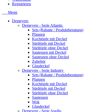
Registrieren
Menü
Demeyere
Demeyere - Serie Atlantis
Sets (Rabatte / Produktberatung)
Pfannen
Kochtöpfe mit Deckel
Stieltöpfe mit Deckel
Stieltöpfe ohne Deckel
Sauteusen mit Deckel
Sauteusen ohne Deckel
Zubehör
Glasdeckel
Demeyere - Serie Industry
Sets (Rabatte / Produktberatung)
Pfannen
Kochtöpfe mit Deckel
Stieltöpfe mit Deckel
Stieltöpfe ohne Deckel
Sauteusen
Wok
Glasdeckel
Demeyere - Serie Apollo