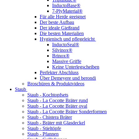
InductoBase®
7-PlyMaterial®
Für alle Herde geeignet
Der beste Aufbau
Der ideale Gießrand
Die besten Materialien
Hygienisch und pflegeleicht
InductoSeal®
Silvinox®
Brinox®
Massive Griffe
Keine Unterlegscheiben
Perfekter Abschluss
Über Demeyere und berondi
Broschüren & Produktvideos
Staub
Staub - Kochtopfsets
Staub - La Cocotte Bräter rund
Staub - La Cocotte Bräter oval
Staub - La Cocotte Bräter Sonderformen
Staub - Chistera Bräter
Staub - Bräter mit Glasdeckel
Staub - Stieltöpfe
Staub - Pfannen