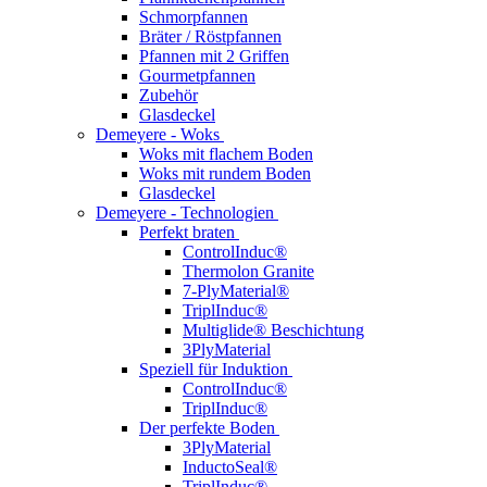
Schmorpfannen
Bräter / Röstpfannen
Pfannen mit 2 Griffen
Gourmetpfannen
Zubehör
Glasdeckel
Demeyere - Woks
Woks mit flachem Boden
Woks mit rundem Boden
Glasdeckel
Demeyere - Technologien
Perfekt braten
ControlInduc®
Thermolon Granite
7-PlyMaterial®
TriplInduc®
Multiglide® Beschichtung
3PlyMaterial
Speziell für Induktion
ControlInduc®
TriplInduc®
Der perfekte Boden
3PlyMaterial
InductoSeal®
TriplInduc®