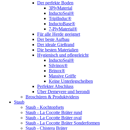
Der perfekte Boden
3PlyMaterial
InductoSeal®
TriplInduc®
InductoBase®
7-PlyMaterial®
Für alle Herde geeignet
Der beste Aufbau
Der ideale Gießrand
Die besten Materialien
Hygienisch und pflegeleicht
InductoSeal®
Silvinox®
Brinox®
Massive Griffe
Keine Unterlegscheiben
Perfekter Abschluss
Über Demeyere und berondi
Broschüren & Produktvideos
Staub
Staub - Kochtopfsets
Staub - La Cocotte Bräter rund
Staub - La Cocotte Bräter oval
Staub - La Cocotte Bräter Sonderformen
Staub - Chistera Bräter