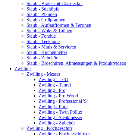
Staub - Bräter mit Glasdeckel
Staub - Stieltöpfe
Staub - Pfannen
Staub - Grillpfannen
Staub - Auflaufformen & Terrinen
Staub - Woks & Tajinen
Staub - Fondue
Staub - Teekanne
Staub - Minis & Servieren
Staub - Küchenhelfer
Staub - Zubehör
Staub - Broschüren, Abmessungen & Produktvideos
Zwilling
Zwilling - Messer
Zwilling - 1731
Zwilling - Tanrei
Zwilling - Pro
Zwilling - Pro Wood
Zwilling - Professional 'S'
Zwilling - Pure
Zwilling - Twin Pollux
Zwilling - Steakmesser
Zwilling - Zubehör
Zwilling - Kochgeschirr
Zwilling - Kochgeschirrsets