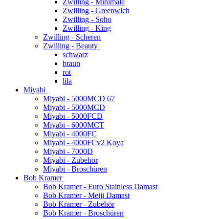
Zwilling - Minimale
Zwilling - Greenwich
Zwilling - Soho
Zwilling - King
Zwilling - Scheren
Zwilling - Beauty
schwarz
braun
rot
lila
Miyabi
Miyabi - 5000MCD 67
Miyabi - 5000MCD
Miyabi - 5000FCD
Miyabi - 6000MCT
Miyabi - 4000FC
Miyabi - 4000FCv2 Koya
Miyabi - 7000D
Miyabi - Zubehör
Miyabi - Broschüren
Bob Kramer
Bob Kramer - Euro Stainless Damast
Bob Kramer - Meiji Damast
Bob Kramer - Zubehör
Bob Kramer - Broschüren