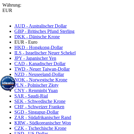
Währung:
EUR
AUD - Australischer Dollar
GBP - Britisches Pfund Sterling
DKK - Dänische Krone
EUR - Euro
HKD - Hongkong-Dollar
ILS - Israelischer Neuer Schekel
JPY - Japanischer Yen
CAD - Kanadischer Dollar
TWD - Neuer Taiwan-Dollar
NZD - Neuseeland-Dollar
NOK - Norwegische Krone
PLN - Polnischer Złoty
CNY - Renminbi Yuan
SAR - Saudi-Rial
SEK - Schwedische Krone
CHF - Schweizer Franken
SGD - Singapur-Dollar
ZAR - Südafrikanischer Rand
KRW - Südkoreanischer Won
CZK - Tschechische Krone
USD - US-Dollar