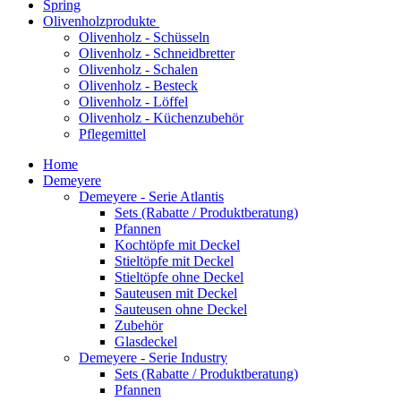
Spring
Olivenholzprodukte
Olivenholz - Schüsseln
Olivenholz - Schneidbretter
Olivenholz - Schalen
Olivenholz - Besteck
Olivenholz - Löffel
Olivenholz - Küchenzubehör
Pflegemittel
Home
Demeyere
Demeyere - Serie Atlantis
Sets (Rabatte / Produktberatung)
Pfannen
Kochtöpfe mit Deckel
Stieltöpfe mit Deckel
Stieltöpfe ohne Deckel
Sauteusen mit Deckel
Sauteusen ohne Deckel
Zubehör
Glasdeckel
Demeyere - Serie Industry
Sets (Rabatte / Produktberatung)
Pfannen