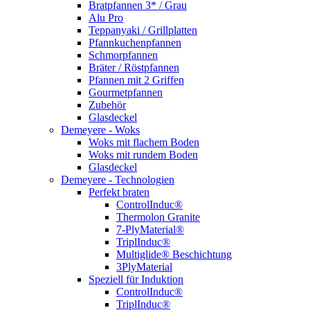
Bratpfannen 3* / Grau
Alu Pro
Teppanyaki / Grillplatten
Pfannkuchenpfannen
Schmorpfannen
Bräter / Röstpfannen
Pfannen mit 2 Griffen
Gourmetpfannen
Zubehör
Glasdeckel
Demeyere - Woks
Woks mit flachem Boden
Woks mit rundem Boden
Glasdeckel
Demeyere - Technologien
Perfekt braten
ControlInduc®
Thermolon Granite
7-PlyMaterial®
TriplInduc®
Multiglide® Beschichtung
3PlyMaterial
Speziell für Induktion
ControlInduc®
TriplInduc®