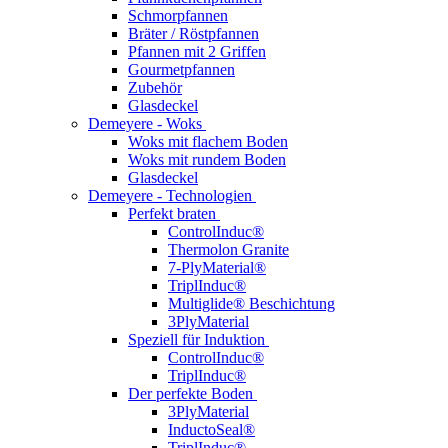
Schmorpfannen
Bräter / Röstpfannen
Pfannen mit 2 Griffen
Gourmetpfannen
Zubehör
Glasdeckel
Demeyere - Woks
Woks mit flachem Boden
Woks mit rundem Boden
Glasdeckel
Demeyere - Technologien
Perfekt braten
ControlInduc®
Thermolon Granite
7-PlyMaterial®
TriplInduc®
Multiglide® Beschichtung
3PlyMaterial
Speziell für Induktion
ControlInduc®
TriplInduc®
Der perfekte Boden
3PlyMaterial
InductoSeal®
TriplInduc®