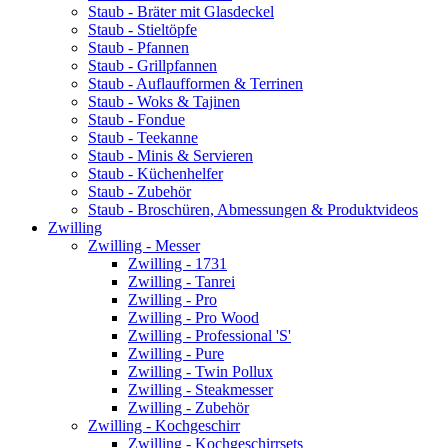
Staub - Bräter mit Glasdeckel
Staub - Stieltöpfe
Staub - Pfannen
Staub - Grillpfannen
Staub - Auflaufformen & Terrinen
Staub - Woks & Tajinen
Staub - Fondue
Staub - Teekanne
Staub - Minis & Servieren
Staub - Küchenhelfer
Staub - Zubehör
Staub - Broschüren, Abmessungen & Produktvideos
Zwilling
Zwilling - Messer
Zwilling - 1731
Zwilling - Tanrei
Zwilling - Pro
Zwilling - Pro Wood
Zwilling - Professional 'S'
Zwilling - Pure
Zwilling - Twin Pollux
Zwilling - Steakmesser
Zwilling - Zubehör
Zwilling - Kochgeschirr
Zwilling - Kochgeschirrsets