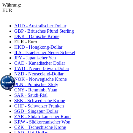
Währung:
EUR
AUD - Australischer Dollar
GBP - Britisches Pfund Sterling
DKK - Dänische Krone
EUR - Euro
HKD - Hongkong-Dollar
ILS - Israelischer Neuer Schekel
JPY - Japanischer Yen
CAD - Kanadischer Dollar
TWD - Neuer Taiwan-Dollar
NZD - Neuseeland-Dollar
NOK - Norwegische Krone
PLN - Polnischer Złoty
CNY - Renminbi Yuan
SAR - Saudi-Rial
SEK - Schwedische Krone
CHF - Schweizer Franken
SGD - Singapur-Dollar
ZAR - Südafrikanischer Rand
KRW - Südkoreanischer Won
CZK - Tschechische Krone
USD - US-Dollar