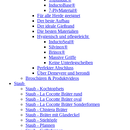
InductoBase®
7-PlyMaterial®
Für alle Herde geeignet
Der beste Aufbau
Der ideale Gießrand
Die besten Materialien
Hygienisch und pflegeleicht
InductoSeal®
Silvinox®
Brinox®
Massive Griffe
Keine Unterlegscheiben
Perfekter Abschluss
Über Demeyere und berondi
Broschüren & Produktvideos
Staub
Staub - Kochtopfsets
Staub - La Cocotte Bräter rund
Staub - La Cocotte Bräter oval
Staub - La Cocotte Bräter Sonderformen
Staub - Chistera Bräter
Staub - Bräter mit Glasdeckel
Staub - Stieltöpfe
Staub - Pfannen