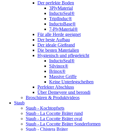
Der perfekte Boden
3PlyMaterial
InductoSeal®
TriplInduc®
InductoBase®
7-PlyMaterial®
Für alle Herde geeignet
Der beste Aufbau
Der ideale Gießrand
Die besten Materialien
Hygienisch und pflegeleicht
InductoSeal®
Silvinox®
Brinox®
Massive Griffe
Keine Unterlegscheiben
Perfekter Abschluss
Über Demeyere und berondi
Broschüren & Produktvideos
Staub
Staub - Kochtopfsets
Staub - La Cocotte Bräter rund
Staub - La Cocotte Bräter oval
Staub - La Cocotte Bräter Sonderformen
Staub - Chistera Bräter