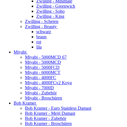
Zwilling - Minimale
Zwilling - Greenwich
Zwilling - Soho
Zwilling - King
Zwilling - Scheren
Zwilling - Beauty
schwarz
braun
rot
lila
Miyabi
Miyabi - 5000MCD 67
Miyabi - 5000MCD
Miyabi - 5000FCD
Miyabi - 6000MCT
Miyabi - 4000FC
Miyabi - 4000FCv2 Koya
Miyabi - 7000D
Miyabi - Zubehör
Miyabi - Broschüren
Bob Kramer
Bob Kramer - Euro Stainless Damast
Bob Kramer - Meiji Damast
Bob Kramer - Zubehör
Bob Kramer - Broschüren