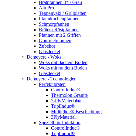
Bratpfannen 3* / Grau
Alu Pro
Teppanyaki / Grillplatten
Pfannkuchenpfannen
Schmorpfannen
Bräter / Röstpfannen
Pfannen mit 2 Griffen
Gourmetpfannen
Zubehör
Glasdeckel
Demeyere - Woks
Woks mit flachem Boden
Woks mit rundem Boden
Glasdeckel
Demeyere - Technologien
Perfekt braten
ControlInduc®
Thermolon Granite
7-PlyMaterial®
TriplInduc®
Multiglide® Beschichtung
3PlyMaterial
Speziell für Induktion
ControlInduc®
TriplInduc®