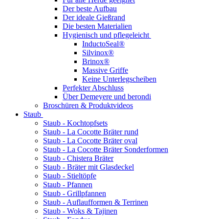
Der beste Aufbau
Der ideale Gießrand
Die besten Materialien
Hygienisch und pflegeleicht
InductoSeal®
Silvinox®
Brinox®
Massive Griffe
Keine Unterlegscheiben
Perfekter Abschluss
Über Demeyere und berondi
Broschüren & Produktvideos
Staub
Staub - Kochtopfsets
Staub - La Cocotte Bräter rund
Staub - La Cocotte Bräter oval
Staub - La Cocotte Bräter Sonderformen
Staub - Chistera Bräter
Staub - Bräter mit Glasdeckel
Staub - Stieltöpfe
Staub - Pfannen
Staub - Grillpfannen
Staub - Auflaufformen & Terrinen
Staub - Woks & Tajinen