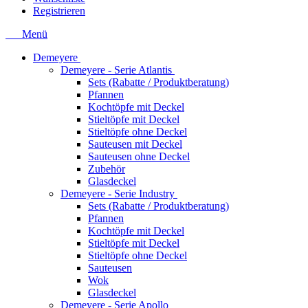
Registrieren
Menü
Demeyere
Demeyere - Serie Atlantis
Sets (Rabatte / Produktberatung)
Pfannen
Kochtöpfe mit Deckel
Stieltöpfe mit Deckel
Stieltöpfe ohne Deckel
Sauteusen mit Deckel
Sauteusen ohne Deckel
Zubehör
Glasdeckel
Demeyere - Serie Industry
Sets (Rabatte / Produktberatung)
Pfannen
Kochtöpfe mit Deckel
Stieltöpfe mit Deckel
Stieltöpfe ohne Deckel
Sauteusen
Wok
Glasdeckel
Demeyere - Serie Apollo