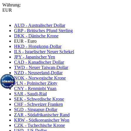
Währung:
EUR
AUD - Australischer Dollar
GBP - Britisches Pfund Sterling
DKK - Dänische Krone
EUR - Euro
HKD - Hongkong-Dollar
ILS - Israelischer Neuer Schekel
JPY - Japanischer Yen
CAD - Kanadischer Dollar
TWD - Neuer Taiwan-Dollar
NZD - Neuseeland-Dollar
NOK - Norwegische Krone
PLN - Polnischer Złoty
CNY - Renminbi Yuan
SAR - Saudi-Rial
SEK - Schwedische Krone
CHF - Schweizer Franken
SGD - Singapur-Dollar
ZAR - Südafrikanischer Rand
KRW - Südkoreanischer Won
CZK - Tschechische Krone
USD - US-Dollar