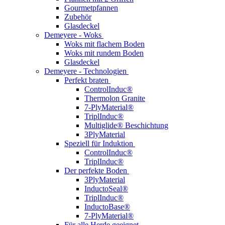
Gourmetpfannen
Zubehör
Glasdeckel
Demeyere - Woks
Woks mit flachem Boden
Woks mit rundem Boden
Glasdeckel
Demeyere - Technologien
Perfekt braten
ControlInduc®
Thermolon Granite
7-PlyMaterial®
TriplInduc®
Multiglide® Beschichtung
3PlyMaterial
Speziell für Induktion
ControlInduc®
TriplInduc®
Der perfekte Boden
3PlyMaterial
InductoSeal®
TriplInduc®
InductoBase®
7-PlyMaterial®
Für alle Herde geeignet