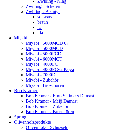
Zwilling - King
Zwilling - Scheren
Zwilling - Beauty
schwarz
braun
rot
lila
Miyabi
Miyabi - 5000MCD 67
Miyabi - 5000MCD
Miyabi - 5000FCD
Miyabi - 6000MCT
Miyabi - 4000FC
Miyabi - 4000FCv2 Koya
Miyabi - 7000D
Miyabi - Zubehör
Miyabi - Broschüren
Bob Kramer
Bob Kramer - Euro Stainless Damast
Bob Kramer - Meiji Damast
Bob Kramer - Zubehör
Bob Kramer - Broschüren
Spring
Olivenholzprodukte
Olivenholz - Schüsseln