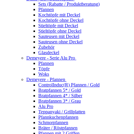
Sets (Rabatte / Produktberatung)
Pfannen
Kochtöpfe mit Deckel
Kochtöpfe ohne Deckel
Stieltöpfe mit Deckel
Stieltöpfe ohne Deckel
Sauteusen mit Deckel
Sauteusen ohne Deckel
Zubehör
Glasdeckel
Demeyere - Serie Alu Pro
Pfannen
Töpfe
Woks
Demeyere - Pfannen
ControlInduc(R) Pfannen / Gold
Bratpfannen 5* / Gold
Bratpfannen 4* / Silber
Bratpfannen 3* / Grau
Alu Pro
Teppanyaki / Grillplatten
Pfannkuchenpfannen
Schmorpfannen
Bräter / Röstpfannen
Pfannen mit 2 Griffen