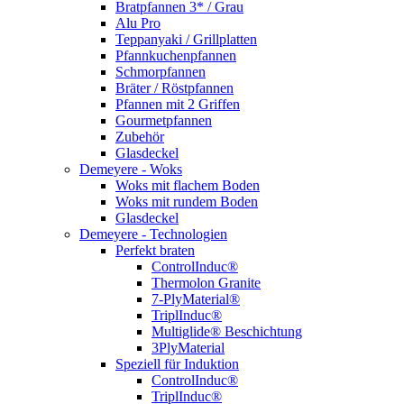
Bratpfannen 3* / Grau
Alu Pro
Teppanyaki / Grillplatten
Pfannkuchenpfannen
Schmorpfannen
Bräter / Röstpfannen
Pfannen mit 2 Griffen
Gourmetpfannen
Zubehör
Glasdeckel
Demeyere - Woks
Woks mit flachem Boden
Woks mit rundem Boden
Glasdeckel
Demeyere - Technologien
Perfekt braten
ControlInduc®
Thermolon Granite
7-PlyMaterial®
TriplInduc®
Multiglide® Beschichtung
3PlyMaterial
Speziell für Induktion
ControlInduc®
TriplInduc®