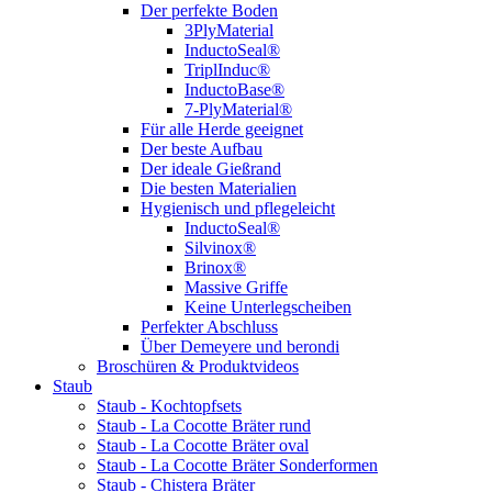
Der perfekte Boden
3PlyMaterial
InductoSeal®
TriplInduc®
InductoBase®
7-PlyMaterial®
Für alle Herde geeignet
Der beste Aufbau
Der ideale Gießrand
Die besten Materialien
Hygienisch und pflegeleicht
InductoSeal®
Silvinox®
Brinox®
Massive Griffe
Keine Unterlegscheiben
Perfekter Abschluss
Über Demeyere und berondi
Broschüren & Produktvideos
Staub
Staub - Kochtopfsets
Staub - La Cocotte Bräter rund
Staub - La Cocotte Bräter oval
Staub - La Cocotte Bräter Sonderformen
Staub - Chistera Bräter