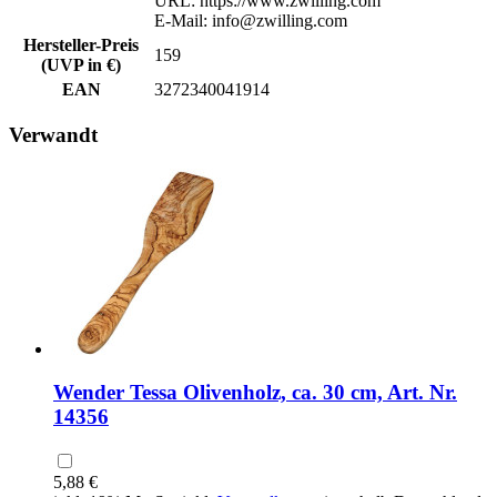
URL: https://www.zwilling.com
E-Mail: info@zwilling.com
Hersteller-Preis
159
(UVP in €)
EAN
3272340041914
Verwandt
Wender Tessa Olivenholz, ca. 30 cm, Art. Nr.
14356
5,88 €