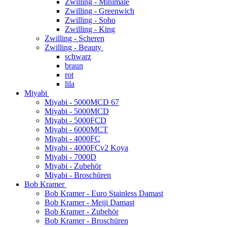
Zwilling - Minimale
Zwilling - Greenwich
Zwilling - Soho
Zwilling - King
Zwilling - Scheren
Zwilling - Beauty
schwarz
braun
rot
lila
Miyabi
Miyabi - 5000MCD 67
Miyabi - 5000MCD
Miyabi - 5000FCD
Miyabi - 6000MCT
Miyabi - 4000FC
Miyabi - 4000FCv2 Koya
Miyabi - 7000D
Miyabi - Zubehör
Miyabi - Broschüren
Bob Kramer
Bob Kramer - Euro Stainless Damast
Bob Kramer - Meiji Damast
Bob Kramer - Zubehör
Bob Kramer - Broschüren