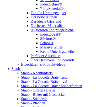
InductoBase®
7-PlyMaterial®
Für alle Herde geeignet
Der beste Aufbau
Der ideale Gießrand
Die besten Materialien
Hygienisch und pflegeleicht
InductoSeal®
Silvinox®
Brinox®
Massive Griffe
Keine Unterlegscheiben
Perfekter Abschluss
Über Demeyere und berondi
Broschüren & Produktvideos
Staub
Staub - Kochtopfsets
Staub - La Cocotte Bräter rund
Staub - La Cocotte Bräter oval
Staub - La Cocotte Bräter Sonderformen
Staub - Chistera Bräter
Staub - Bräter mit Glasdeckel
Staub - Stieltöpfe
Staub - Pfannen