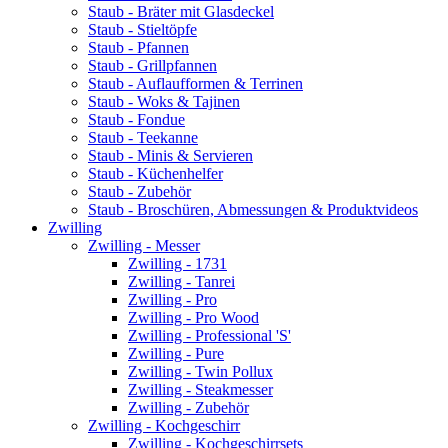
Staub - Bräter mit Glasdeckel
Staub - Stieltöpfe
Staub - Pfannen
Staub - Grillpfannen
Staub - Auflaufformen & Terrinen
Staub - Woks & Tajinen
Staub - Fondue
Staub - Teekanne
Staub - Minis & Servieren
Staub - Küchenhelfer
Staub - Zubehör
Staub - Broschüren, Abmessungen & Produktvideos
Zwilling
Zwilling - Messer
Zwilling - 1731
Zwilling - Tanrei
Zwilling - Pro
Zwilling - Pro Wood
Zwilling - Professional 'S'
Zwilling - Pure
Zwilling - Twin Pollux
Zwilling - Steakmesser
Zwilling - Zubehör
Zwilling - Kochgeschirr
Zwilling - Kochgeschirrsets