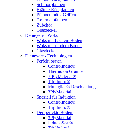
Schmorpfannen
Bräter / Röstpfannen
Pfannen mit 2 Griffen
Gourmetpfannen
Zubehör
Glasdeckel
Demeyere - Woks
Woks mit flachem Boden
Woks mit rundem Boden
Glasdeckel
Demeyere - Technologien
Perfekt braten
ControlInduc®
Thermolon Granite
7-PlyMaterial®
TriplInduc®
Multiglide® Beschichtung
3PlyMaterial
Speziell für Induktion
ControlInduc®
TriplInduc®
Der perfekte Boden
3PlyMaterial
InductoSeal®
TriplInduc®