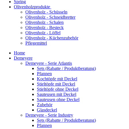
Spring
Olivenholzprodukte
Olivenholz - Schüsseln
Olivenholz - Schneidbretter
Olivenholz - Schalen
Olivenholz - Besteck
Olivenholz - Löffel
Olivenholz - Küchenzubehör
Pflegemittel
Home
Demeyere
Demeyere - Serie Atlantis
Sets (Rabatte / Produktberatung)
Pfannen
Kochtöpfe mit Deckel
Stieltöpfe mit Deckel
Stieltöpfe ohne Deckel
Sauteusen mit Deckel
Sauteusen ohne Deckel
Zubehör
Glasdeckel
Demeyere - Serie Industry
Sets (Rabatte / Produktberatung)
Pfannen