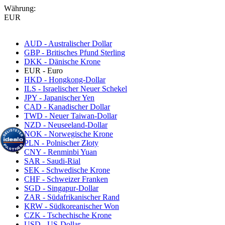
Währung:
EUR
AUD - Australischer Dollar
GBP - Britisches Pfund Sterling
DKK - Dänische Krone
EUR - Euro
HKD - Hongkong-Dollar
ILS - Israelischer Neuer Schekel
JPY - Japanischer Yen
CAD - Kanadischer Dollar
TWD - Neuer Taiwan-Dollar
NZD - Neuseeland-Dollar
NOK - Norwegische Krone
PLN - Polnischer Złoty
CNY - Renminbi Yuan
SAR - Saudi-Rial
SEK - Schwedische Krone
CHF - Schweizer Franken
SGD - Singapur-Dollar
ZAR - Südafrikanischer Rand
KRW - Südkoreanischer Won
CZK - Tschechische Krone
USD - US-Dollar