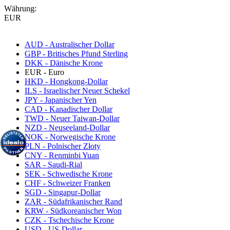
Währung:
EUR
AUD - Australischer Dollar
GBP - Britisches Pfund Sterling
DKK - Dänische Krone
EUR - Euro
HKD - Hongkong-Dollar
ILS - Israelischer Neuer Schekel
JPY - Japanischer Yen
CAD - Kanadischer Dollar
TWD - Neuer Taiwan-Dollar
NZD - Neuseeland-Dollar
NOK - Norwegische Krone
PLN - Polnischer Złoty
CNY - Renminbi Yuan
SAR - Saudi-Rial
SEK - Schwedische Krone
CHF - Schweizer Franken
SGD - Singapur-Dollar
ZAR - Südafrikanischer Rand
KRW - Südkoreanischer Won
CZK - Tschechische Krone
USD - US-Dollar