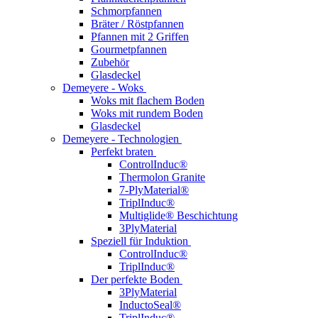
Schmorpfannen
Bräter / Röstpfannen
Pfannen mit 2 Griffen
Gourmetpfannen
Zubehör
Glasdeckel
Demeyere - Woks
Woks mit flachem Boden
Woks mit rundem Boden
Glasdeckel
Demeyere - Technologien
Perfekt braten
ControlInduc®
Thermolon Granite
7-PlyMaterial®
TriplInduc®
Multiglide® Beschichtung
3PlyMaterial
Speziell für Induktion
ControlInduc®
TriplInduc®
Der perfekte Boden
3PlyMaterial
InductoSeal®
TriplInduc®