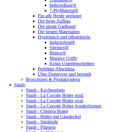
InductoBase®
7-PlyMaterial®
Für alle Herde geeignet
Der beste Aufbau
Der ideale Gießrand
Die besten Materialien
Hygienisch und pflegeleicht
InductoSeal®
Silvinox®
Brinox®
Massive Griffe
Keine Unterlegscheiben
Perfekter Abschluss
Über Demeyere und berondi
Broschüren & Produktvideos
Staub
Staub - Kochtopfsets
Staub - La Cocotte Bräter rund
Staub - La Cocotte Bräter oval
Staub - La Cocotte Bräter Sonderformen
Staub - Chistera Bräter
Staub - Bräter mit Glasdeckel
Staub - Stieltöpfe
Staub - Pfannen