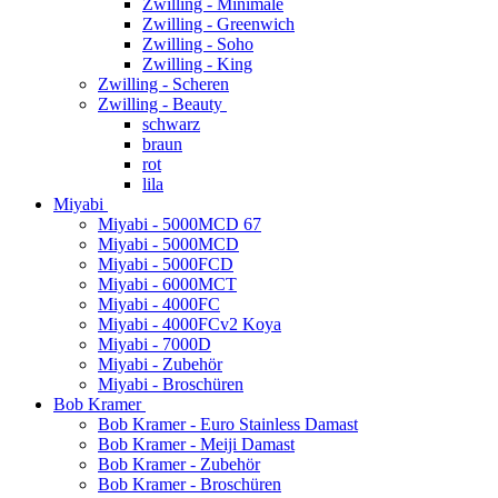
Zwilling - Minimale
Zwilling - Greenwich
Zwilling - Soho
Zwilling - King
Zwilling - Scheren
Zwilling - Beauty
schwarz
braun
rot
lila
Miyabi
Miyabi - 5000MCD 67
Miyabi - 5000MCD
Miyabi - 5000FCD
Miyabi - 6000MCT
Miyabi - 4000FC
Miyabi - 4000FCv2 Koya
Miyabi - 7000D
Miyabi - Zubehör
Miyabi - Broschüren
Bob Kramer
Bob Kramer - Euro Stainless Damast
Bob Kramer - Meiji Damast
Bob Kramer - Zubehör
Bob Kramer - Broschüren