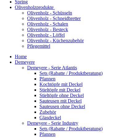
Spring
Olivenholzprodukte
Olivenholz - Schüsseln
Olivenholz - Schneidbretter
Olivenholz - Schalen
Olivenholz - Besteck
Olivenholz - Löffel
Olivenholz - Küchenzubehör
Pflegemittel
Home
Demeyere
Demeyere - Serie Atlantis
Sets (Rabatte / Produktberatung)
Pfannen
Kochtöpfe mit Deckel
Stieltöpfe mit Deckel
Stieltöpfe ohne Deckel
Sauteusen mit Deckel
Sauteusen ohne Deckel
Zubehör
Glasdeckel
Demeyere - Serie Industry
Sets (Rabatte / Produktberatung)
Pfannen