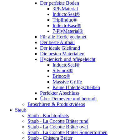
Der perfekte Boden
3PlyMaterial
InductoSeal®
TriplInduc®
InductoBase®
7-PlyMaterial®
Für alle Herde geeignet
Der beste Aufbau
Der ideale Gießrand
Die besten Materialien
Hygienisch und pflegeleicht
InductoSeal®
Silvinox®
Brinox®
Massive Griffe
Keine Unterlegscheiben
Perfekter Abschluss
Über Demeyere und berondi
Broschüren & Produktvideos
Staub
Staub - Kochtopfsets
Staub - La Cocotte Bräter rund
Staub - La Cocotte Bräter oval
Staub - La Cocotte Bräter Sonderformen
Staub - Chistera Bräter