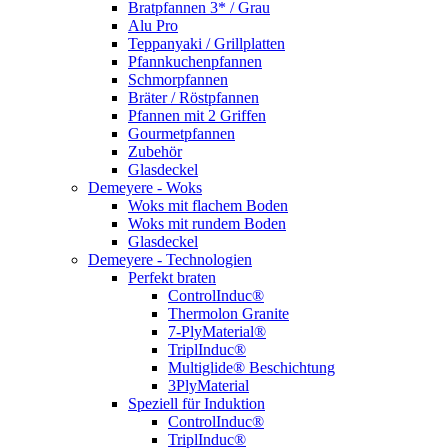
Bratpfannen 3* / Grau
Alu Pro
Teppanyaki / Grillplatten
Pfannkuchenpfannen
Schmorpfannen
Bräter / Röstpfannen
Pfannen mit 2 Griffen
Gourmetpfannen
Zubehör
Glasdeckel
Demeyere - Woks
Woks mit flachem Boden
Woks mit rundem Boden
Glasdeckel
Demeyere - Technologien
Perfekt braten
ControlInduc®
Thermolon Granite
7-PlyMaterial®
TriplInduc®
Multiglide® Beschichtung
3PlyMaterial
Speziell für Induktion
ControlInduc®
TriplInduc®