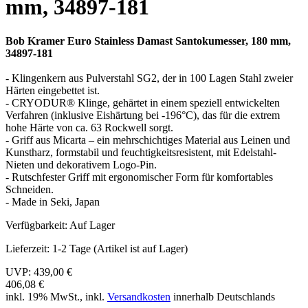
mm, 34897-181
Bob Kramer Euro Stainless Damast Santokumesser, 180 mm,
34897-181
- Klingenkern aus Pulverstahl SG2, der in 100 Lagen Stahl zweier
Härten eingebettet ist.
- CRYODUR® Klinge, gehärtet in einem speziell entwickelten
Verfahren (inklusive Eishärtung bei -196°C), das für die extrem
hohe Härte von ca. 63 Rockwell sorgt.
- Griff aus Micarta – ein mehrschichtiges Material aus Leinen und
Kunstharz, formstabil und feuchtigkeitsresistent, mit Edelstahl-
Nieten und dekorativem Logo-Pin.
- Rutschfester Griff mit ergonomischer Form für komfortables
Schneiden.
- Made in Seki, Japan
Verfügbarkeit:
Auf Lager
Lieferzeit:
1-2 Tage (Artikel ist auf Lager)
UVP:
439,00 €
406,08 €
inkl. 19% MwSt., inkl.
Versandkosten
innerhalb Deutschlands