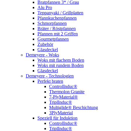
Bratpfannen 3* / Grau
Alu Pro
Teppanyaki / Grillplatten
Pfannkuchenpfannen
Schmorpfannen
Bräter / Röstpfannen
Pfannen mit 2 Griffen
Gourmetpfannen
Zubehör
Glasdeckel
Demeyere - Woks
Woks mit flachem Boden
Woks mit rundem Boden
Glasdeckel
Demeyere - Technologien
Perfekt braten
ControlInduc®
Thermolon Granite
7-PlyMaterial®
TriplInduc®
Multiglide® Beschichtung
3PlyMaterial
Speziell für Induktion
ControlInduc®
TriplInduc®