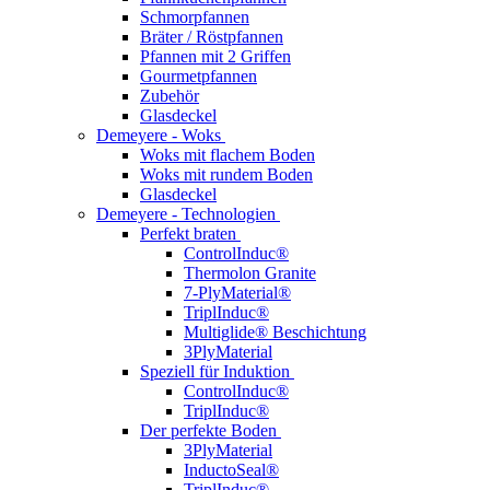
Schmorpfannen
Bräter / Röstpfannen
Pfannen mit 2 Griffen
Gourmetpfannen
Zubehör
Glasdeckel
Demeyere - Woks
Woks mit flachem Boden
Woks mit rundem Boden
Glasdeckel
Demeyere - Technologien
Perfekt braten
ControlInduc®
Thermolon Granite
7-PlyMaterial®
TriplInduc®
Multiglide® Beschichtung
3PlyMaterial
Speziell für Induktion
ControlInduc®
TriplInduc®
Der perfekte Boden
3PlyMaterial
InductoSeal®
TriplInduc®