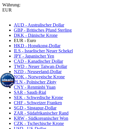
Währung:
EUR
AUD - Australischer Dollar
GBP - Britisches Pfund Sterling
DKK - Dänische Krone
EUR - Euro
HKD - Hongkong-Dollar
ILS - Israelischer Neuer Schekel
JPY - Japanischer Yen
CAD - Kanadischer Dollar
TWD - Neuer Taiwan-Dollar
NZD - Neuseeland-Dollar
NOK - Norwegische Krone
PLN - Polnischer Złoty
CNY - Renminbi Yuan
SAR - Saudi-Rial
SEK - Schwedische Krone
CHF - Schweizer Franken
SGD - Singapur-Dollar
ZAR - Südafrikanischer Rand
KRW - Südkoreanischer Won
CZK - Tschechische Krone
USD - US-Dollar