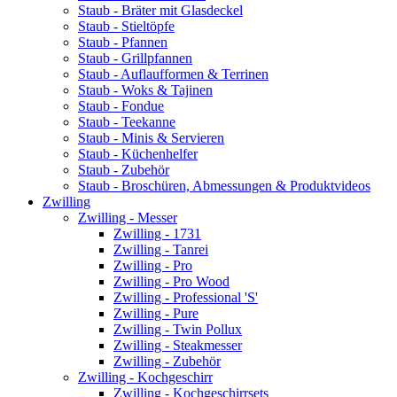
Staub - Bräter mit Glasdeckel
Staub - Stieltöpfe
Staub - Pfannen
Staub - Grillpfannen
Staub - Auflaufformen & Terrinen
Staub - Woks & Tajinen
Staub - Fondue
Staub - Teekanne
Staub - Minis & Servieren
Staub - Küchenhelfer
Staub - Zubehör
Staub - Broschüren, Abmessungen & Produktvideos
Zwilling
Zwilling - Messer
Zwilling - 1731
Zwilling - Tanrei
Zwilling - Pro
Zwilling - Pro Wood
Zwilling - Professional 'S'
Zwilling - Pure
Zwilling - Twin Pollux
Zwilling - Steakmesser
Zwilling - Zubehör
Zwilling - Kochgeschirr
Zwilling - Kochgeschirrsets