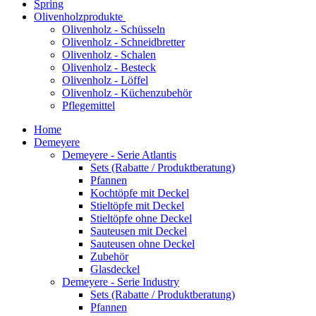
Spring
Olivenholzprodukte
Olivenholz - Schüsseln
Olivenholz - Schneidbretter
Olivenholz - Schalen
Olivenholz - Besteck
Olivenholz - Löffel
Olivenholz - Küchenzubehör
Pflegemittel
Home
Demeyere
Demeyere - Serie Atlantis
Sets (Rabatte / Produktberatung)
Pfannen
Kochtöpfe mit Deckel
Stieltöpfe mit Deckel
Stieltöpfe ohne Deckel
Sauteusen mit Deckel
Sauteusen ohne Deckel
Zubehör
Glasdeckel
Demeyere - Serie Industry
Sets (Rabatte / Produktberatung)
Pfannen