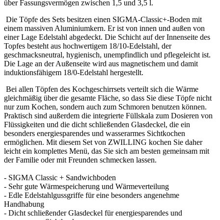
über Fassungsvermögen zwischen 1,5 und 3,5 l.
Die Töpfe des Sets besitzen einen SIGMA-Classic+-Boden mit
einem massiven Aluminiumkern. Er ist von innen und außen von
einer Lage Edelstahl abgedeckt. Die Schicht auf der Innenseite des
Topfes besteht aus hochwertigem 18/10-Edelstahl, der
geschmacksneutral, hygienisch, unempfindlich und pflegeleicht ist.
Die Lage an der Außenseite wird aus magnetischem und damit
induktionsfähigem 18/0-Edelstahl hergestellt.
Bei allen Töpfen des Kochgeschirrsets verteilt sich die Wärme
gleichmäßig über die gesamte Fläche, so dass Sie diese Töpfe nicht
nur zum Kochen, sondern auch zum Schmoren benutzen können.
Praktisch sind außerdem die integrierte Füllskala zum Dosieren von
Flüssigkeiten und die dicht schließenden Glasdeckel, die ein
besonders energiesparendes und wasserarmes Sichtkochen
ermöglichen. Mit diesem Set von ZWILLING kochen Sie daher
leicht ein komplettes Menü, das Sie sich am besten gemeinsam mit
der Familie oder mit Freunden schmecken lassen.
- SIGMA Classic + Sandwichboden
- Sehr gute Wärmespeicherung und Wärmeverteilung
- Edle Edelstahlgussgriffe für eine besonders angenehme
Handhabung
- Dicht schließender Glasdeckel für energiesparendes und