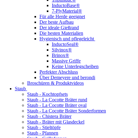
InductoBase®
7-PlyMaterial®
Für alle Herde geeignet
Der beste Aufbau
Der ideale Gießrand
Die besten Materialien
Hygienisch und pflegeleicht
InductoSeal®
Silvinox®
Brinox®
Massive Griffe
Keine Unterlegscheiben
Perfekter Abschluss
Über Demeyere und berondi
Broschüren & Produktvideos
Staub
Staub - Kochtopfsets
Staub - La Cocotte Bräter rund
Staub - La Cocotte Bräter oval
Staub - La Cocotte Bräter Sonderformen
Staub - Chistera Bräter
Staub - Bräter mit Glasdeckel
Staub - Stieltöpfe
Staub - Pfannen