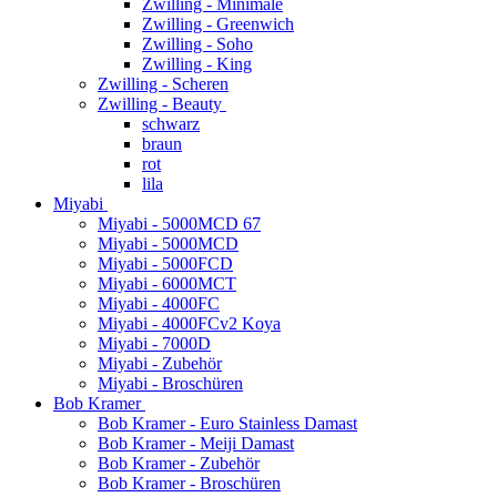
Zwilling - Minimale
Zwilling - Greenwich
Zwilling - Soho
Zwilling - King
Zwilling - Scheren
Zwilling - Beauty
schwarz
braun
rot
lila
Miyabi
Miyabi - 5000MCD 67
Miyabi - 5000MCD
Miyabi - 5000FCD
Miyabi - 6000MCT
Miyabi - 4000FC
Miyabi - 4000FCv2 Koya
Miyabi - 7000D
Miyabi - Zubehör
Miyabi - Broschüren
Bob Kramer
Bob Kramer - Euro Stainless Damast
Bob Kramer - Meiji Damast
Bob Kramer - Zubehör
Bob Kramer - Broschüren