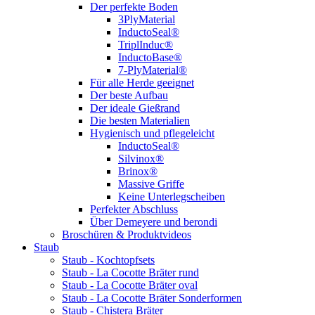
Der perfekte Boden
3PlyMaterial
InductoSeal®
TriplInduc®
InductoBase®
7-PlyMaterial®
Für alle Herde geeignet
Der beste Aufbau
Der ideale Gießrand
Die besten Materialien
Hygienisch und pflegeleicht
InductoSeal®
Silvinox®
Brinox®
Massive Griffe
Keine Unterlegscheiben
Perfekter Abschluss
Über Demeyere und berondi
Broschüren & Produktvideos
Staub
Staub - Kochtopfsets
Staub - La Cocotte Bräter rund
Staub - La Cocotte Bräter oval
Staub - La Cocotte Bräter Sonderformen
Staub - Chistera Bräter