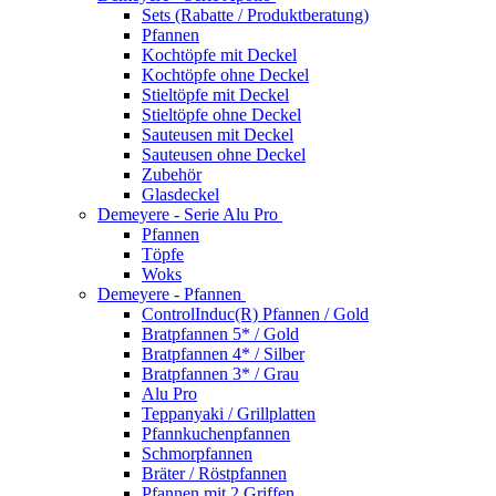
Sets (Rabatte / Produktberatung)
Pfannen
Kochtöpfe mit Deckel
Kochtöpfe ohne Deckel
Stieltöpfe mit Deckel
Stieltöpfe ohne Deckel
Sauteusen mit Deckel
Sauteusen ohne Deckel
Zubehör
Glasdeckel
Demeyere - Serie Alu Pro
Pfannen
Töpfe
Woks
Demeyere - Pfannen
ControlInduc(R) Pfannen / Gold
Bratpfannen 5* / Gold
Bratpfannen 4* / Silber
Bratpfannen 3* / Grau
Alu Pro
Teppanyaki / Grillplatten
Pfannkuchenpfannen
Schmorpfannen
Bräter / Röstpfannen
Pfannen mit 2 Griffen