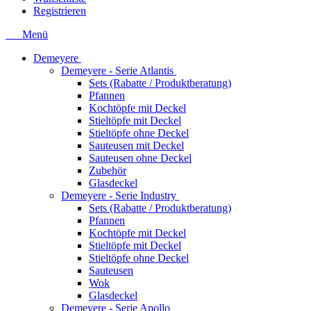
Registrieren
Menü
Demeyere
Demeyere - Serie Atlantis
Sets (Rabatte / Produktberatung)
Pfannen
Kochtöpfe mit Deckel
Stieltöpfe mit Deckel
Stieltöpfe ohne Deckel
Sauteusen mit Deckel
Sauteusen ohne Deckel
Zubehör
Glasdeckel
Demeyere - Serie Industry
Sets (Rabatte / Produktberatung)
Pfannen
Kochtöpfe mit Deckel
Stieltöpfe mit Deckel
Stieltöpfe ohne Deckel
Sauteusen
Wok
Glasdeckel
Demeyere - Serie Apollo