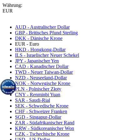
Währung:
EUR
AUD - Australischer Dollar
GBP - Britisches Pfund Sterling
DKK - Dänische Krone
EUR - Euro
HKD - Hongkong-Dollar
ILS - Israelischer Neuer Schekel
JPY - Japanischer Yen
CAD - Kanadischer Dollar
TWD - Neuer Taiwan-Dollar
NZD - Neuseeland-Dollar
NOK - Norwegische Krone
PLN - Polnischer Złoty
CNY - Renminbi Yuan
SAR - Saudi-Rial
SEK - Schwedische Krone
CHF - Schweizer Franken
SGD - Singapur-Dollar
ZAR - Südafrikanischer Rand
KRW - Südkoreanischer Won
CZK - Tschechische Krone
USD - US-Dollar