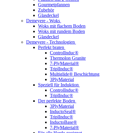
Gourmetpfannen
Zubehör
Glasdeckel
Demeyere - Woks
Woks mit flachem Boden
Woks mit rundem Boden
Glasdeckel
Demeyere - Technologien
Perfekt braten
ControlInduc®
Thermolon Granite
7-PlyMaterial®
TriplInduc®
Multiglide® Beschichtung
3PlyMaterial
Speziell für Induktion
ControlInduc®
TriplInduc®
Der perfekte Boden
3PlyMaterial
InductoSeal®
TriplInduc®
InductoBase®
7-PlyMaterial®
Für alle Herde geeignet