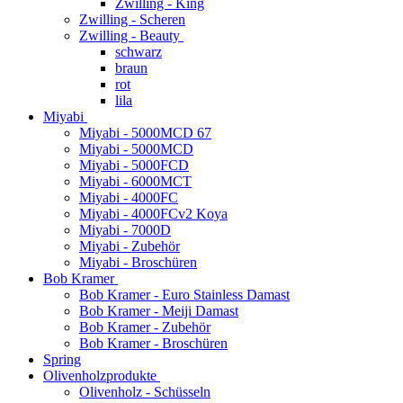
Zwilling - King
Zwilling - Scheren
Zwilling - Beauty
schwarz
braun
rot
lila
Miyabi
Miyabi - 5000MCD 67
Miyabi - 5000MCD
Miyabi - 5000FCD
Miyabi - 6000MCT
Miyabi - 4000FC
Miyabi - 4000FCv2 Koya
Miyabi - 7000D
Miyabi - Zubehör
Miyabi - Broschüren
Bob Kramer
Bob Kramer - Euro Stainless Damast
Bob Kramer - Meiji Damast
Bob Kramer - Zubehör
Bob Kramer - Broschüren
Spring
Olivenholzprodukte
Olivenholz - Schüsseln