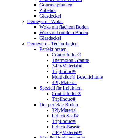
Gourmetpfannen
Zubehör
Glasdeckel
Demeyere - Woks
Woks mit flachem Boden
Woks mit rundem Boden
Glasdeckel
Demeyere - Technologien
Perfekt braten
ControlInduc®
Thermolon Granite
7-PlyMaterial®
TriplInduc®
Multiglide® Beschichtung
3PlyMaterial
Speziell für Induktion
ControlInduc®
TriplInduc®
Der perfekte Boden
3PlyMaterial
InductoSeal®
TriplInduc®
InductoBase®
7-PlyMaterial®
Für alle Herde geeignet