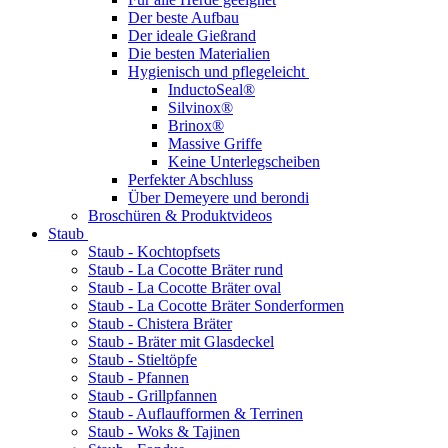
Der beste Aufbau
Der ideale Gießrand
Die besten Materialien
Hygienisch und pflegeleicht
InductoSeal®
Silvinox®
Brinox®
Massive Griffe
Keine Unterlegscheiben
Perfekter Abschluss
Über Demeyere und berondi
Broschüren & Produktvideos
Staub
Staub - Kochtopfsets
Staub - La Cocotte Bräter rund
Staub - La Cocotte Bräter oval
Staub - La Cocotte Bräter Sonderformen
Staub - Chistera Bräter
Staub - Bräter mit Glasdeckel
Staub - Stieltöpfe
Staub - Pfannen
Staub - Grillpfannen
Staub - Auflaufformen & Terrinen
Staub - Woks & Tajinen