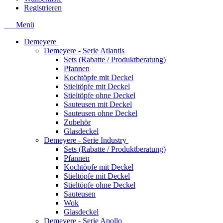
Registrieren
Menü
Demeyere
Demeyere - Serie Atlantis
Sets (Rabatte / Produktberatung)
Pfannen
Kochtöpfe mit Deckel
Stieltöpfe mit Deckel
Stieltöpfe ohne Deckel
Sauteusen mit Deckel
Sauteusen ohne Deckel
Zubehör
Glasdeckel
Demeyere - Serie Industry
Sets (Rabatte / Produktberatung)
Pfannen
Kochtöpfe mit Deckel
Stieltöpfe mit Deckel
Stieltöpfe ohne Deckel
Sauteusen
Wok
Glasdeckel
Demeyere - Serie Apollo