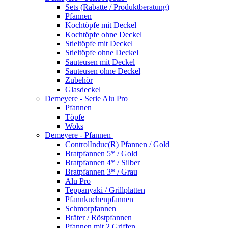
Sets (Rabatte / Produktberatung)
Pfannen
Kochtöpfe mit Deckel
Kochtöpfe ohne Deckel
Stieltöpfe mit Deckel
Stieltöpfe ohne Deckel
Sauteusen mit Deckel
Sauteusen ohne Deckel
Zubehör
Glasdeckel
Demeyere - Serie Alu Pro
Pfannen
Töpfe
Woks
Demeyere - Pfannen
ControlInduc(R) Pfannen / Gold
Bratpfannen 5* / Gold
Bratpfannen 4* / Silber
Bratpfannen 3* / Grau
Alu Pro
Teppanyaki / Grillplatten
Pfannkuchenpfannen
Schmorpfannen
Bräter / Röstpfannen
Pfannen mit 2 Griffen