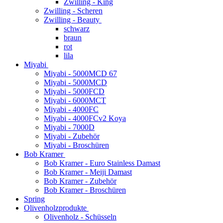
Zwilling - King
Zwilling - Scheren
Zwilling - Beauty
schwarz
braun
rot
lila
Miyabi
Miyabi - 5000MCD 67
Miyabi - 5000MCD
Miyabi - 5000FCD
Miyabi - 6000MCT
Miyabi - 4000FC
Miyabi - 4000FCv2 Koya
Miyabi - 7000D
Miyabi - Zubehör
Miyabi - Broschüren
Bob Kramer
Bob Kramer - Euro Stainless Damast
Bob Kramer - Meiji Damast
Bob Kramer - Zubehör
Bob Kramer - Broschüren
Spring
Olivenholzprodukte
Olivenholz - Schüsseln