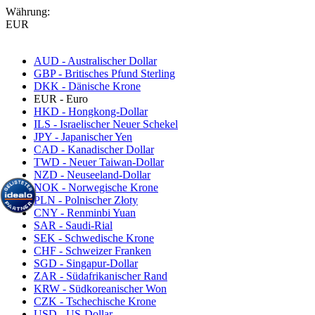
Währung:
EUR
AUD - Australischer Dollar
GBP - Britisches Pfund Sterling
DKK - Dänische Krone
EUR - Euro
HKD - Hongkong-Dollar
ILS - Israelischer Neuer Schekel
JPY - Japanischer Yen
CAD - Kanadischer Dollar
TWD - Neuer Taiwan-Dollar
NZD - Neuseeland-Dollar
NOK - Norwegische Krone
PLN - Polnischer Złoty
CNY - Renminbi Yuan
SAR - Saudi-Rial
SEK - Schwedische Krone
CHF - Schweizer Franken
SGD - Singapur-Dollar
ZAR - Südafrikanischer Rand
KRW - Südkoreanischer Won
CZK - Tschechische Krone
USD - US-Dollar