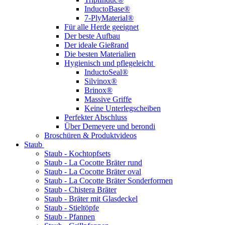
InductoBase®
7-PlyMaterial®
Für alle Herde geeignet
Der beste Aufbau
Der ideale Gießrand
Die besten Materialien
Hygienisch und pflegeleicht
InductoSeal®
Silvinox®
Brinox®
Massive Griffe
Keine Unterlegscheiben
Perfekter Abschluss
Über Demeyere und berondi
Broschüren & Produktvideos
Staub
Staub - Kochtopfsets
Staub - La Cocotte Bräter rund
Staub - La Cocotte Bräter oval
Staub - La Cocotte Bräter Sonderformen
Staub - Chistera Bräter
Staub - Bräter mit Glasdeckel
Staub - Stieltöpfe
Staub - Pfannen