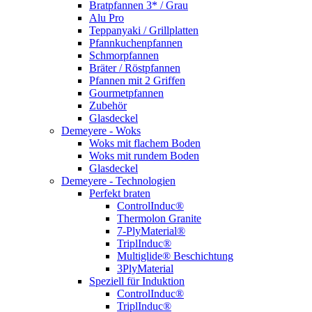
Bratpfannen 3* / Grau
Alu Pro
Teppanyaki / Grillplatten
Pfannkuchenpfannen
Schmorpfannen
Bräter / Röstpfannen
Pfannen mit 2 Griffen
Gourmetpfannen
Zubehör
Glasdeckel
Demeyere - Woks
Woks mit flachem Boden
Woks mit rundem Boden
Glasdeckel
Demeyere - Technologien
Perfekt braten
ControlInduc®
Thermolon Granite
7-PlyMaterial®
TriplInduc®
Multiglide® Beschichtung
3PlyMaterial
Speziell für Induktion
ControlInduc®
TriplInduc®