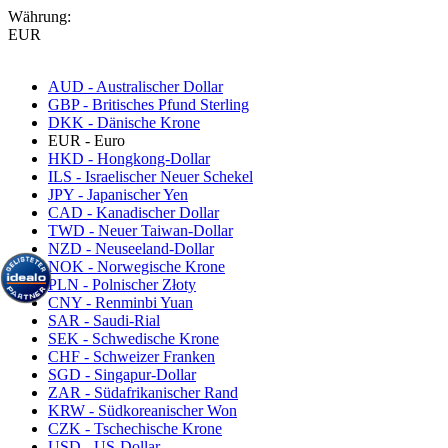
Währung:
EUR
AUD - Australischer Dollar
GBP - Britisches Pfund Sterling
DKK - Dänische Krone
EUR - Euro
HKD - Hongkong-Dollar
ILS - Israelischer Neuer Schekel
JPY - Japanischer Yen
CAD - Kanadischer Dollar
TWD - Neuer Taiwan-Dollar
NZD - Neuseeland-Dollar
NOK - Norwegische Krone
PLN - Polnischer Złoty
CNY - Renminbi Yuan
SAR - Saudi-Rial
SEK - Schwedische Krone
CHF - Schweizer Franken
SGD - Singapur-Dollar
ZAR - Südafrikanischer Rand
KRW - Südkoreanischer Won
CZK - Tschechische Krone
USD - US-Dollar