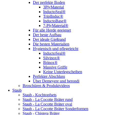
Der perfekte Boden
3PlyMaterial
InductoSeal®
TriplInduc®
InductoBase®
7-PlyMaterial®
Für alle Herde geeignet
Der beste Aufbau
Der ideale Gießrand
Die besten Materialien
Hygienisch und pflegeleicht
InductoSeal®
Silvinox®
Brinox®
Massive Griffe
Keine Unterlegscheiben
Perfekter Abschluss
Über Demeyere und berondi
Broschüren & Produktvideos
Staub
Staub - Kochtopfsets
Staub - La Cocotte Bräter rund
Staub - La Cocotte Bräter oval
Staub - La Cocotte Bräter Sonderformen
Staub - Chistera Bräter