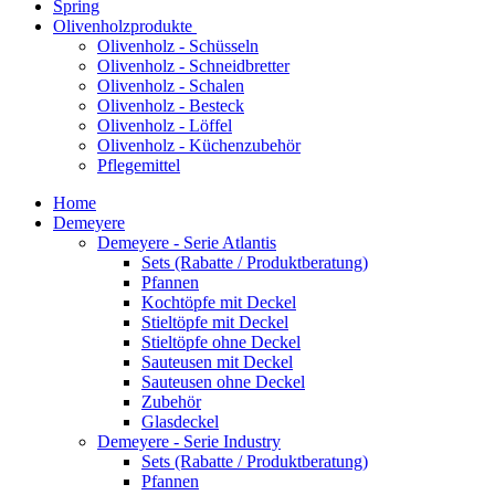
Spring
Olivenholzprodukte
Olivenholz - Schüsseln
Olivenholz - Schneidbretter
Olivenholz - Schalen
Olivenholz - Besteck
Olivenholz - Löffel
Olivenholz - Küchenzubehör
Pflegemittel
Home
Demeyere
Demeyere - Serie Atlantis
Sets (Rabatte / Produktberatung)
Pfannen
Kochtöpfe mit Deckel
Stieltöpfe mit Deckel
Stieltöpfe ohne Deckel
Sauteusen mit Deckel
Sauteusen ohne Deckel
Zubehör
Glasdeckel
Demeyere - Serie Industry
Sets (Rabatte / Produktberatung)
Pfannen