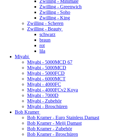
Zwilling - Minimale
Zwilling - Greenwich
Zwilling - Soho
Zwilling - King
Zwilling - Scheren
Zwilling - Beauty
schwarz
braun
rot
lila
Miyabi
Miyabi - 5000MCD 67
Miyabi - 5000MCD
Miyabi - 5000FCD
Miyabi - 6000MCT
Miyabi - 4000FC
Miyabi - 4000FCv2 Koya
Miyabi - 7000D
Miyabi - Zubehör
Miyabi - Broschüren
Bob Kramer
Bob Kramer - Euro Stainless Damast
Bob Kramer - Meiji Damast
Bob Kramer - Zubehör
Bob Kramer - Broschüren