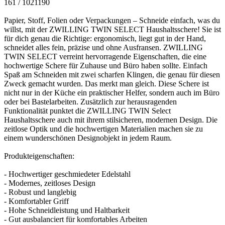
161 / 1021190
Papier, Stoff, Folien oder Verpackungen – Schneide einfach, was du
willst, mit der ZWILLING TWIN SELECT Haushaltsschere! Sie ist
für dich genau die Richtige: ergonomisch, liegt gut in der Hand,
schneidet alles fein, präzise und ohne Ausfransen. ZWILLING
TWIN SELECT verreint hervorragende Eigenschaften, die eine
hochwertige Schere für Zuhause und Büro haben sollte. Einfach
Spaß am Schneiden mit zwei scharfen Klingen, die genau für diesen
Zweck gemacht wurden. Das merkt man gleich. Diese Schere ist
nicht nur in der Küche ein praktischer Helfer, sondern auch im Büro
oder bei Bastelarbeiten. Zusätzlich zur herausragenden
Funktionalität punktet die ZWILLING TWIN Select
Haushaltsschere auch mit ihrem stilsicheren, modernen Design. Die
zeitlose Optik und die hochwertigen Materialien machen sie zu
einem wunderschönen Designobjekt in jedem Raum.
Produkteigenschaften:
- Hochwertiger geschmiedeter Edelstahl
- Modernes, zeitloses Design
- Robust und langlebig
- Komfortabler Griff
- Hohe Schneidleistung und Haltbarkeit
- Gut ausbalanciert für komfortables Arbeiten