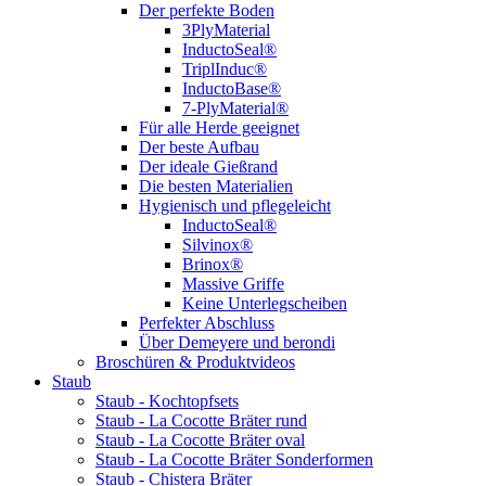
Der perfekte Boden
3PlyMaterial
InductoSeal®
TriplInduc®
InductoBase®
7-PlyMaterial®
Für alle Herde geeignet
Der beste Aufbau
Der ideale Gießrand
Die besten Materialien
Hygienisch und pflegeleicht
InductoSeal®
Silvinox®
Brinox®
Massive Griffe
Keine Unterlegscheiben
Perfekter Abschluss
Über Demeyere und berondi
Broschüren & Produktvideos
Staub
Staub - Kochtopfsets
Staub - La Cocotte Bräter rund
Staub - La Cocotte Bräter oval
Staub - La Cocotte Bräter Sonderformen
Staub - Chistera Bräter