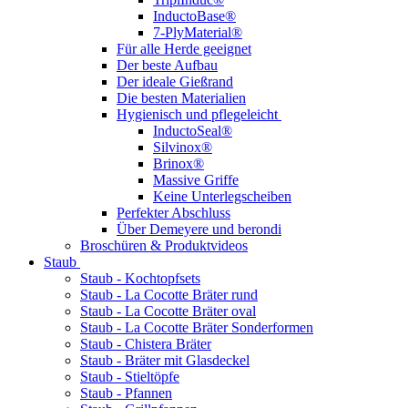
InductoBase®
7-PlyMaterial®
Für alle Herde geeignet
Der beste Aufbau
Der ideale Gießrand
Die besten Materialien
Hygienisch und pflegeleicht
InductoSeal®
Silvinox®
Brinox®
Massive Griffe
Keine Unterlegscheiben
Perfekter Abschluss
Über Demeyere und berondi
Broschüren & Produktvideos
Staub
Staub - Kochtopfsets
Staub - La Cocotte Bräter rund
Staub - La Cocotte Bräter oval
Staub - La Cocotte Bräter Sonderformen
Staub - Chistera Bräter
Staub - Bräter mit Glasdeckel
Staub - Stieltöpfe
Staub - Pfannen