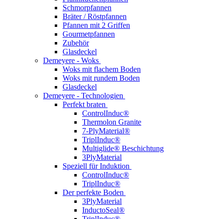
Schmorpfannen
Bräter / Röstpfannen
Pfannen mit 2 Griffen
Gourmetpfannen
Zubehör
Glasdeckel
Demeyere - Woks
Woks mit flachem Boden
Woks mit rundem Boden
Glasdeckel
Demeyere - Technologien
Perfekt braten
ControlInduc®
Thermolon Granite
7-PlyMaterial®
TriplInduc®
Multiglide® Beschichtung
3PlyMaterial
Speziell für Induktion
ControlInduc®
TriplInduc®
Der perfekte Boden
3PlyMaterial
InductoSeal®
TriplInduc®