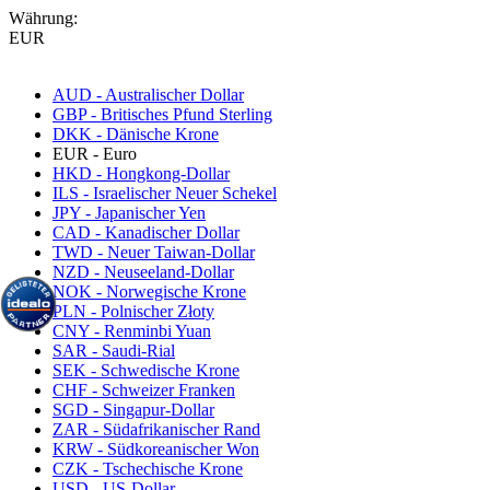
Währung:
EUR
AUD - Australischer Dollar
GBP - Britisches Pfund Sterling
DKK - Dänische Krone
EUR - Euro
HKD - Hongkong-Dollar
ILS - Israelischer Neuer Schekel
JPY - Japanischer Yen
CAD - Kanadischer Dollar
TWD - Neuer Taiwan-Dollar
NZD - Neuseeland-Dollar
NOK - Norwegische Krone
PLN - Polnischer Złoty
CNY - Renminbi Yuan
SAR - Saudi-Rial
SEK - Schwedische Krone
CHF - Schweizer Franken
SGD - Singapur-Dollar
ZAR - Südafrikanischer Rand
KRW - Südkoreanischer Won
CZK - Tschechische Krone
USD - US-Dollar