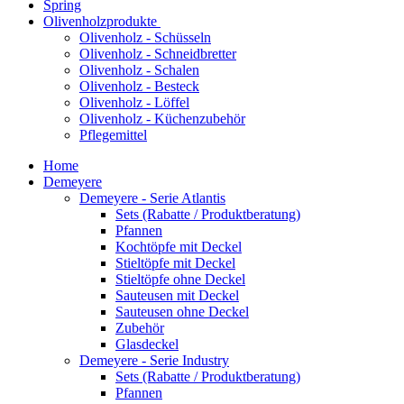
Spring
Olivenholzprodukte
Olivenholz - Schüsseln
Olivenholz - Schneidbretter
Olivenholz - Schalen
Olivenholz - Besteck
Olivenholz - Löffel
Olivenholz - Küchenzubehör
Pflegemittel
Home
Demeyere
Demeyere - Serie Atlantis
Sets (Rabatte / Produktberatung)
Pfannen
Kochtöpfe mit Deckel
Stieltöpfe mit Deckel
Stieltöpfe ohne Deckel
Sauteusen mit Deckel
Sauteusen ohne Deckel
Zubehör
Glasdeckel
Demeyere - Serie Industry
Sets (Rabatte / Produktberatung)
Pfannen