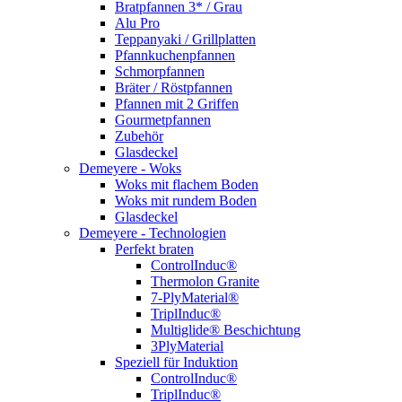
Bratpfannen 3* / Grau
Alu Pro
Teppanyaki / Grillplatten
Pfannkuchenpfannen
Schmorpfannen
Bräter / Röstpfannen
Pfannen mit 2 Griffen
Gourmetpfannen
Zubehör
Glasdeckel
Demeyere - Woks
Woks mit flachem Boden
Woks mit rundem Boden
Glasdeckel
Demeyere - Technologien
Perfekt braten
ControlInduc®
Thermolon Granite
7-PlyMaterial®
TriplInduc®
Multiglide® Beschichtung
3PlyMaterial
Speziell für Induktion
ControlInduc®
TriplInduc®