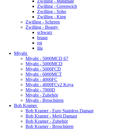
Zwilling - Minimale
Zwilling - Greenwich
Zwilling - Soho
Zwilling - King
Zwilling - Scheren
Zwilling - Beauty
schwarz
braun
rot
lila
Miyabi
Miyabi - 5000MCD 67
Miyabi - 5000MCD
Miyabi - 5000FCD
Miyabi - 6000MCT
Miyabi - 4000FC
Miyabi - 4000FCv2 Koya
Miyabi - 7000D
Miyabi - Zubehör
Miyabi - Broschüren
Bob Kramer
Bob Kramer - Euro Stainless Damast
Bob Kramer - Meiji Damast
Bob Kramer - Zubehör
Bob Kramer - Broschüren