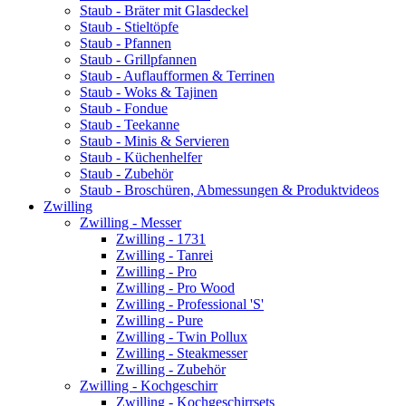
Staub - Bräter mit Glasdeckel
Staub - Stieltöpfe
Staub - Pfannen
Staub - Grillpfannen
Staub - Auflaufformen & Terrinen
Staub - Woks & Tajinen
Staub - Fondue
Staub - Teekanne
Staub - Minis & Servieren
Staub - Küchenhelfer
Staub - Zubehör
Staub - Broschüren, Abmessungen & Produktvideos
Zwilling
Zwilling - Messer
Zwilling - 1731
Zwilling - Tanrei
Zwilling - Pro
Zwilling - Pro Wood
Zwilling - Professional 'S'
Zwilling - Pure
Zwilling - Twin Pollux
Zwilling - Steakmesser
Zwilling - Zubehör
Zwilling - Kochgeschirr
Zwilling - Kochgeschirrsets