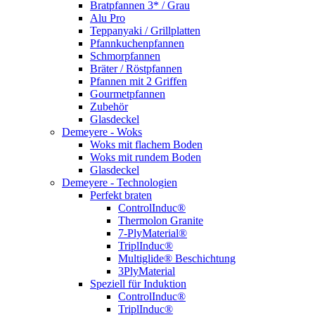
Bratpfannen 3* / Grau
Alu Pro
Teppanyaki / Grillplatten
Pfannkuchenpfannen
Schmorpfannen
Bräter / Röstpfannen
Pfannen mit 2 Griffen
Gourmetpfannen
Zubehör
Glasdeckel
Demeyere - Woks
Woks mit flachem Boden
Woks mit rundem Boden
Glasdeckel
Demeyere - Technologien
Perfekt braten
ControlInduc®
Thermolon Granite
7-PlyMaterial®
TriplInduc®
Multiglide® Beschichtung
3PlyMaterial
Speziell für Induktion
ControlInduc®
TriplInduc®