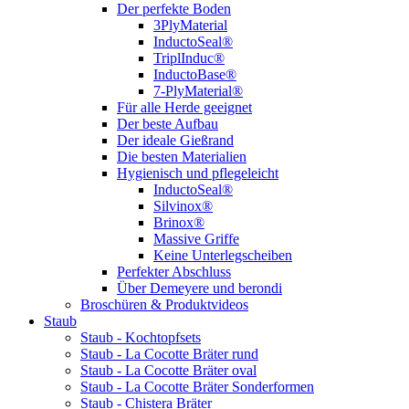
Der perfekte Boden
3PlyMaterial
InductoSeal®
TriplInduc®
InductoBase®
7-PlyMaterial®
Für alle Herde geeignet
Der beste Aufbau
Der ideale Gießrand
Die besten Materialien
Hygienisch und pflegeleicht
InductoSeal®
Silvinox®
Brinox®
Massive Griffe
Keine Unterlegscheiben
Perfekter Abschluss
Über Demeyere und berondi
Broschüren & Produktvideos
Staub
Staub - Kochtopfsets
Staub - La Cocotte Bräter rund
Staub - La Cocotte Bräter oval
Staub - La Cocotte Bräter Sonderformen
Staub - Chistera Bräter