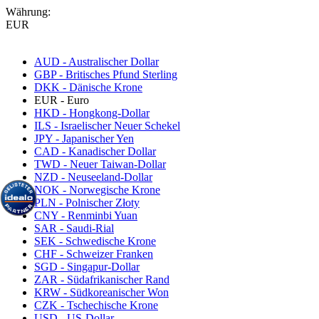
Währung:
EUR
AUD - Australischer Dollar
GBP - Britisches Pfund Sterling
DKK - Dänische Krone
EUR - Euro
HKD - Hongkong-Dollar
ILS - Israelischer Neuer Schekel
JPY - Japanischer Yen
CAD - Kanadischer Dollar
TWD - Neuer Taiwan-Dollar
NZD - Neuseeland-Dollar
NOK - Norwegische Krone
PLN - Polnischer Złoty
CNY - Renminbi Yuan
SAR - Saudi-Rial
SEK - Schwedische Krone
CHF - Schweizer Franken
SGD - Singapur-Dollar
ZAR - Südafrikanischer Rand
KRW - Südkoreanischer Won
CZK - Tschechische Krone
USD - US-Dollar