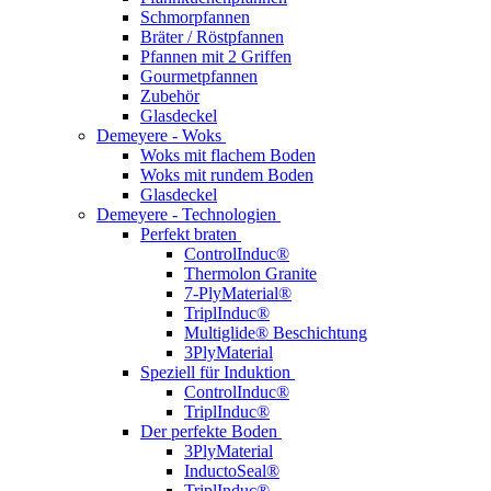
Schmorpfannen
Bräter / Röstpfannen
Pfannen mit 2 Griffen
Gourmetpfannen
Zubehör
Glasdeckel
Demeyere - Woks
Woks mit flachem Boden
Woks mit rundem Boden
Glasdeckel
Demeyere - Technologien
Perfekt braten
ControlInduc®
Thermolon Granite
7-PlyMaterial®
TriplInduc®
Multiglide® Beschichtung
3PlyMaterial
Speziell für Induktion
ControlInduc®
TriplInduc®
Der perfekte Boden
3PlyMaterial
InductoSeal®
TriplInduc®