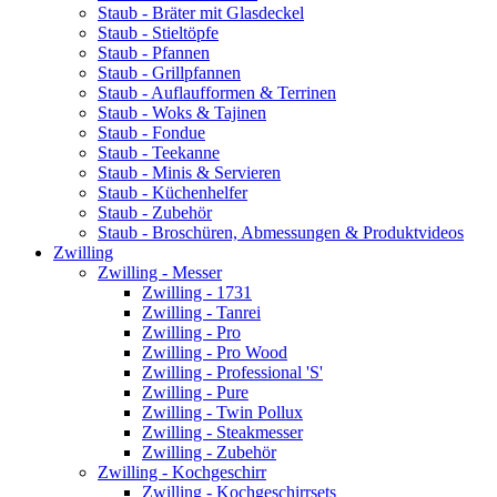
Staub - Bräter mit Glasdeckel
Staub - Stieltöpfe
Staub - Pfannen
Staub - Grillpfannen
Staub - Auflaufformen & Terrinen
Staub - Woks & Tajinen
Staub - Fondue
Staub - Teekanne
Staub - Minis & Servieren
Staub - Küchenhelfer
Staub - Zubehör
Staub - Broschüren, Abmessungen & Produktvideos
Zwilling
Zwilling - Messer
Zwilling - 1731
Zwilling - Tanrei
Zwilling - Pro
Zwilling - Pro Wood
Zwilling - Professional 'S'
Zwilling - Pure
Zwilling - Twin Pollux
Zwilling - Steakmesser
Zwilling - Zubehör
Zwilling - Kochgeschirr
Zwilling - Kochgeschirrsets