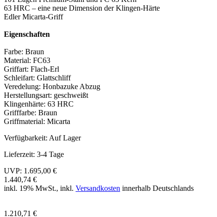
63 HRC – eine neue Dimension der Klingen-Härte
Edler Micarta-Griff
Eigenschaften
Farbe: Braun
Material: FC63
Griffart: Flach-Erl
Schleifart: Glattschliff
Veredelung: Honbazuke Abzug
Herstellungsart: geschweißt
Klingenhärte: 63 HRC
Grifffarbe: Braun
Griffmaterial: Micarta
Verfügbarkeit:
Auf Lager
Lieferzeit:
3-4 Tage
UVP:
1.695,00 €
1.440,74 €
inkl. 19% MwSt., inkl.
Versandkosten
innerhalb Deutschlands
1.210,71 €