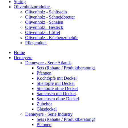
Spring
Olivenholzprodukte
Olivenholz - Schüsseln
Olivenholz - Schneidbretter
Olivenholz - Schalen
Olivenholz - Besteck
Olivenholz - Löffel
Olivenholz - Küchenzubehör
Pflegemittel
Home
Demeyere
Demeyere - Serie Atlantis
Sets (Rabatte / Produktberatung)
Pfannen
Kochtöpfe mit Deckel
Stieltöpfe mit Deckel
Stieltöpfe ohne Deckel
Sauteusen mit Deckel
Sauteusen ohne Deckel
Zubehör
Glasdeckel
Demeyere - Serie Industry
Sets (Rabatte / Produktberatung)
Pfannen