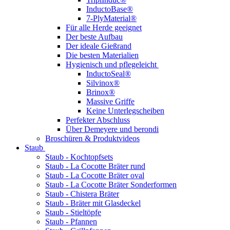
InductoBase®
7-PlyMaterial®
Für alle Herde geeignet
Der beste Aufbau
Der ideale Gießrand
Die besten Materialien
Hygienisch und pflegeleicht
InductoSeal®
Silvinox®
Brinox®
Massive Griffe
Keine Unterlegscheiben
Perfekter Abschluss
Über Demeyere und berondi
Broschüren & Produktvideos
Staub
Staub - Kochtopfsets
Staub - La Cocotte Bräter rund
Staub - La Cocotte Bräter oval
Staub - La Cocotte Bräter Sonderformen
Staub - Chistera Bräter
Staub - Bräter mit Glasdeckel
Staub - Stieltöpfe
Staub - Pfannen