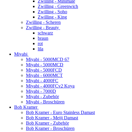
Zwilling - Minimale
Zwilling - Greenwich
Zwilling - Soho
Zwilling - King
Zwilling - Scheren
Zwilling - Beauty
schwarz
braun
rot
lila
Miyabi
Miyabi - 5000MCD 67
Miyabi - 5000MCD
Miyabi - 5000FCD
Miyabi - 6000MCT
Miyabi - 4000FC
Miyabi - 4000FCv2 Koya
Miyabi - 7000D
Miyabi - Zubehör
Miyabi - Broschüren
Bob Kramer
Bob Kramer - Euro Stainless Damast
Bob Kramer - Meiji Damast
Bob Kramer - Zubehör
Bob Kramer - Broschüren